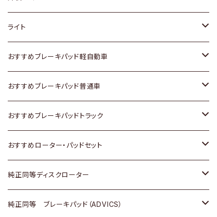
ホンダ
トヨタ
ライト
スズキ
ホンダ
トヨタ
おすすめブレーキパッド軽自動車
日産
スズキ
スズキ
トヨタ
おすすめブレーキパッド普通車
いすゞ
日産
日産
ホンダ
トヨタ
おすすめブレーキパッドトラック
ダイハツ
いすゞ
いすゞ
スズキ
ホンダ
トヨタ
おすすめローター・パッドセット
マツダ
ダイハツ
ダイハツ
日産
スズキ
日産
トヨタ
純正同等ディスクローター
三菱
マツダ
三菱
ダイハツ
日産
いすゞ
ホンダ
トヨタ
純正同等 ブレーキパッド（ADVICS）