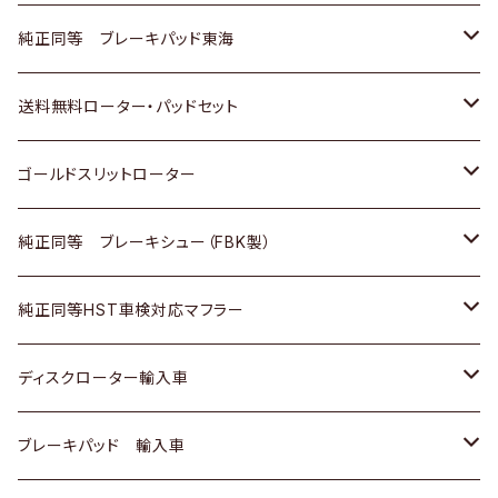
スバル
三菱
日野
マツダ
いすゞ
ダイハツ
スズキ
ホンダ
トヨタ
純正同等 ブレーキパッド東海
日野
日野
三菱ふそう
三菱
ダイハツ
マツダ
日産
スズキ
ホンダ
トヨタ
送料無料ローター・パッドセット
三菱ふそう
三菱ふそう
その他
スバル
マツダ
三菱
ダイハツ
日産
スズキ
ホンダ
トヨタ
ゴールドスリットローター
ＢＭＷ
三菱
マツダ
いすゞ
日産
日産
ホンダ
トヨタ
純正同等 ブレーキシュー（FBK製）
スバル
三菱
ダイハツ
ダイハツ
いすゞ
スズキ
ホンダ
ホンダ
純正同等HST車検対応マフラー
スバル
マツダ
マツダ
ダイハツ
日産
スズキ
スズキ
トヨタ
ディスクローター輸入車
三菱
三菱
マツダ
ダイハツ
日産
日産
ホンダ
ＡＵＤＩ
ブレーキパッド 輸入車