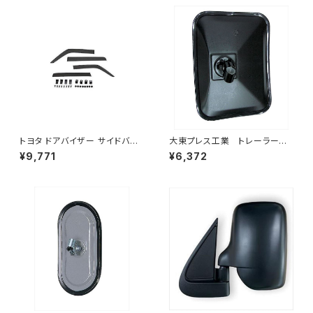
トヨタ ドアバイザー サイドバイ
大東プレス工業 トレーラーミ
ザー タンク 900系 ルーミー 9
ラー 黒 UD L013 NS
¥9,771
¥6,372
00系 M900A M910A サイドド
角型 左 DI-58B
ア 金具付き ZERO DS13