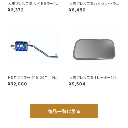
大東プレス工業 サイドミラー/バ
大東プレス工業ハイゼットトラッ
ックミラー77年いすゞ 300 L0
ク S201C S211C S201P S211
¥6,372
¥6,480
04 小判 DI-75
Pサイドミラー/ドアミラー (助手
席側) 左 DI-651
HST マフラー 016-29T NV
大東プレス工業 【ヒーター付】サ
350キャラバン VR2E26 ニッサ
イドミラー/バックミラーJ08 DI
¥32,000
¥9,504
ン 本体オールステンレス 車検
-7Z
対応 純正同等
商品一覧に戻る