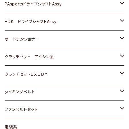
スバル
スバル
三菱
マツダ
ダイハツ
ダイハツ
スズキ
ＢＥＮＺ
ＢＥＮＺ
PAsportsドライブシャフトAssy
ＢＥＮＺ
スバル
三菱
マツダ
マツダ
日産
ＢＭＷ
ＢＭＷ
トヨタ
HDK ドライブシャフトAssy
スバル
三菱
三菱
いすゞ
GOLF
ＷＡＧＥＮ
ホンダ
スズキ
オートテンショナー
スバル
スバル
ダイハツ
ＷＡＧＥＮ
ＶＯＬＶＯ
スズキ
ダイハツ
トヨタ
クラッチセット アイシン製
マツダ
アストロ（シボレー）
日産
日産
ホンダ
クラッチセットＥＸＥＤＹ
三菱
クライスラー
ダイハツ
ホンダ
スズキ
ホンダ
タイミングベルト
スバル
マツダ
マツダ
ダイハツ
スズキ
トヨタ
ファンベルトセット
日野
三菱
マツダ
日産
スズキ
トヨタ
電装系