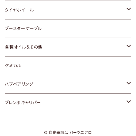
マツダ
スバル
三菱
ダイハツ
ダイハツ
日産
日産
タイヤホイール
レクサス
スバル
マツダ
スバル
ダイハツ
ダイハツ
トヨタ
ブースターケーブル
三菱
マツダ
マツダ
ホンダ
各種オイル＆その他
スバル
スバル
スズキ
ディーデル洗浄添加剤
ケミカル
日産
ハブベアリング
ダイハツ
トヨタ
ブレンボキャリパー
ホンダ
ホンダ
© 自動車部品 パーツエアロ