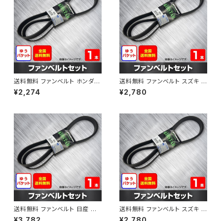
送料無料 ファンベルト ホンダ フ
送料無料 ファンベルト スズキ ス
ィット 型式GE6 H19.10～H25.
ペーシア 型式MK32S H25.03
¥2,274
¥2,780
09 （国内トップメーカー） 1本 H
～H30.02 （国内トップメーカ
AB-0003
ー） 1本 HAB-0004
送料無料 ファンベルト 日産 キ
送料無料 ファンベルト スズキ ワ
ューブ 型式Z12 H20.11～H24.
ゴンR 型式MH34S H24.09～
¥3,782
¥2,780