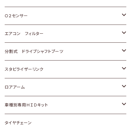
スバル
三菱
ダイハツ
ダイハツ
ホンダ
Ｏ２センサー
スバル
マツダ
三菱
スズキ
トヨタ
エアコン フィルター
三菱
スバル
日産
ホンダ
トヨタ
分割式 ドライブシャフトブーツ
スバル
いすゞ
スズキ
ホンダ
トヨタ
スタビライザーリンク
ダイハツ
日産
スズキ
ホンダ
トヨタ
ロアアーム
マツダ
ダイハツ
日産
スズキ
ホンダ
ホンダ
車種別専用ＨＩＤキット
三菱
マツダ
いすゞ
日産
スズキ
スズキ
トヨタ
タイヤチェーン