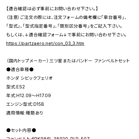
【適合確認は必ず事前にお問い合わせ下さい。】
（注意）ご注文の際には、注文フォームの備考欄に「車台番号」、
「型式」、「型式指定番号」、「類別区分番号」をご記入下さい。
もしくは、↓適合確認フォーム↓で事前にお問い合わせ下さい。
https://partzaero.net/con_03_3.htm
（国内トップメーカー）三ツ星またはバンドー ファンベルトセット
●適合車種●
ホンダ シビックフェリオ
型式:ES2
年式:H12.09～H17.09
エンジン型式:D15B
適用情報:種類あり
●セット内容●
ファンベルト:6PK986L 38920-PLR-507