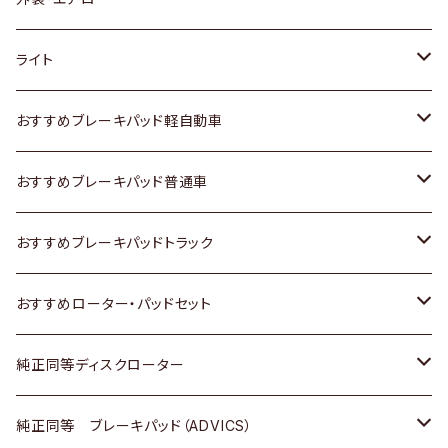
ホンダ
トヨタ
ライト
スズキ
ホンダ
トヨタ
おすすめブレーキパッド軽自動車
日産
スズキ
スズキ
トヨタ
おすすめブレーキパッド普通車
いすゞ
日産
日産
ホンダ
トヨタ
おすすめブレーキパッドトラック
ダイハツ
いすゞ
いすゞ
スズキ
ホンダ
トヨタ
おすすめローター・パッドセット
マツダ
ダイハツ
ダイハツ
日産
スズキ
日産
トヨタ
純正同等ディスクローター
三菱
マツダ
三菱
ダイハツ
日産
いすゞ
ホンダ
トヨタ
純正同等 ブレーキパッド（ADVICS）