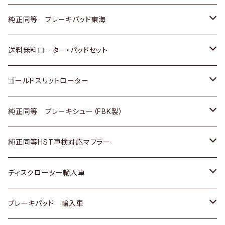
スバル
三菱
日野
マツダ
いすゞ
ダイハツ
スズキ
ホンダ
トヨタ
純正同等 ブレーキパッド東海
日野
日野
三菱ふそう
三菱
ダイハツ
マツダ
日産
スズキ
ホンダ
トヨタ
送料無料ローター・パッドセット
三菱ふそう
三菱ふそう
その他
スバル
マツダ
三菱
ダイハツ
日産
スズキ
ホンダ
トヨタ
ゴールドスリットローター
ＢＭＷ
三菱
マツダ
いすゞ
日産
日産
ホンダ
トヨタ
純正同等 ブレーキシュー（FBK製）
スバル
三菱
ダイハツ
ダイハツ
いすゞ
スズキ
ホンダ
ホンダ
純正同等HST車検対応マフラー
スバル
マツダ
マツダ
ダイハツ
日産
スズキ
スズキ
トヨタ
ディスクローター輸入車
三菱
三菱
マツダ
ダイハツ
日産
日産
ホンダ
ＡＵＤＩ
ブレーキパッド 輸入車