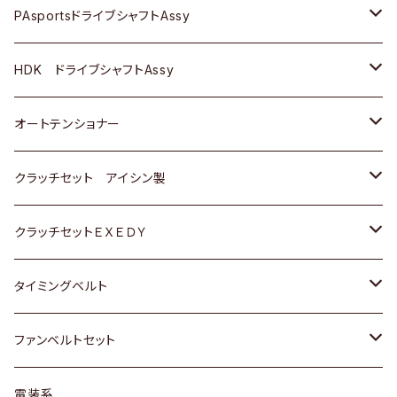
スバル
スバル
三菱
マツダ
ダイハツ
ダイハツ
スズキ
ＢＥＮＺ
ＢＥＮＺ
PAsportsドライブシャフトAssy
ＢＥＮＺ
スバル
三菱
マツダ
マツダ
日産
ＢＭＷ
ＢＭＷ
トヨタ
HDK ドライブシャフトAssy
スバル
三菱
三菱
いすゞ
GOLF
ＷＡＧＥＮ
ホンダ
スズキ
オートテンショナー
スバル
スバル
ダイハツ
ＷＡＧＥＮ
ＶＯＬＶＯ
スズキ
ダイハツ
トヨタ
クラッチセット アイシン製
マツダ
アストロ（シボレー）
日産
日産
ホンダ
クラッチセットＥＸＥＤＹ
三菱
クライスラー
ダイハツ
ホンダ
スズキ
ホンダ
タイミングベルト
スバル
マツダ
マツダ
ダイハツ
スズキ
トヨタ
ファンベルトセット
日野
三菱
マツダ
日産
スズキ
トヨタ
電装系