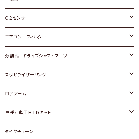
スバル
三菱
ダイハツ
ダイハツ
ホンダ
Ｏ２センサー
スバル
マツダ
三菱
スズキ
トヨタ
エアコン フィルター
三菱
スバル
日産
ホンダ
トヨタ
分割式 ドライブシャフトブーツ
スバル
いすゞ
スズキ
ホンダ
トヨタ
スタビライザーリンク
ダイハツ
日産
スズキ
ホンダ
トヨタ
ロアアーム
マツダ
ダイハツ
日産
スズキ
ホンダ
ホンダ
車種別専用ＨＩＤキット
三菱
マツダ
いすゞ
日産
スズキ
スズキ
トヨタ
タイヤチェーン