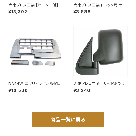
大東プレス工業 【ヒーター付】ハ
大東プレス工業 トラック用 サイ
イウェイミラー ヒーター付 100
ドミラー/バックミラー J08 330
¥13,392
¥3,888
0R トラック用 DI-5111CXY
X170 L012 DI-7
DA64W エブリィワゴン 後期型
大東プレス工業 サイドミラー/
平成22年5月～ フロント バンパ
バックミラー ダイハツ ハイ
¥10,500
¥3,240
ー メッキ グリル セット PZター
ゼット トラック 左 99年～
ボ PZターボSP等 JP-T190
DI-639
商品一覧に戻る