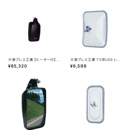
大東プレス工業 【ヒーター付】ハ
大東プレス工業 73年UDトレー
イウェイリモコンミラー DI-712
ラーミラーL013 （P付） DI-52
¥85,320
¥6,588
1CXE