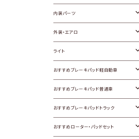
内装パーツ
トヨタ
外装・エアロ
ホンダ
トヨタ
ライト
スズキ
ホンダ
トヨタ
おすすめブレーキパッド軽自動車
日産
スズキ
スズキ
トヨタ
おすすめブレーキパッド普通車
いすゞ
日産
日産
ホンダ
トヨタ
おすすめブレーキパッドトラック
ダイハツ
いすゞ
いすゞ
スズキ
ホンダ
トヨタ
おすすめローター・パッドセット