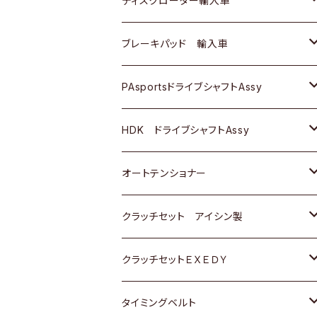
ディスクローター輸入車
三菱
三菱
マツダ
ダイハツ
日産
日産
ホンダ
ＡＵＤＩ
ブレーキパッド 輸入車
スバル
スバル
三菱
マツダ
ダイハツ
ダイハツ
スズキ
ＢＥＮＺ
ＢＥＮＺ
PAsportsドライブシャフトAssy
ＢＥＮＺ
スバル
三菱
マツダ
マツダ
日産
ＢＭＷ
ＢＭＷ
トヨタ
HDK ドライブシャフトAssy
スバル
三菱
三菱
いすゞ
GOLF
ＷＡＧＥＮ
ホンダ
スズキ
オートテンショナー
スバル
スバル
ダイハツ
ＷＡＧＥＮ
ＶＯＬＶＯ
スズキ
ダイハツ
トヨタ
クラッチセット アイシン製
マツダ
アストロ（シボレー）
日産
日産
ホンダ
クラッチセットＥＸＥＤＹ
三菱
クライスラー
ダイハツ
ホンダ
スズキ
ホンダ
タイミングベルト