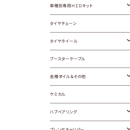
マツダ
ダイハツ
日産
スズキ
ホンダ
ホンダ
車種別専用ＨＩＤキット
三菱
マツダ
いすゞ
日産
スズキ
スズキ
トヨタ
タイヤチェーン
マツダ
スバル
三菱
ダイハツ
ダイハツ
日産
日産
タイヤホイール
レクサス
スバル
マツダ
スバル
ダイハツ
ダイハツ
トヨタ
ブースターケーブル
三菱
マツダ
マツダ
ホンダ
各種オイル＆その他
スバル
スバル
スズキ
ディーデル洗浄添加剤
ケミカル
日産
ハブベアリング
ダイハツ
トヨタ
ブレンボキャリパー