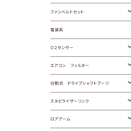
スバル
マツダ
マツダ
ダイハツ
スズキ
トヨタ
ファンベルトセット
日野
三菱
マツダ
日産
スズキ
トヨタ
電装系
スバル
三菱
ダイハツ
ダイハツ
ホンダ
Ｏ２センサー
スバル
マツダ
三菱
スズキ
トヨタ
エアコン フィルター
三菱
スバル
日産
ホンダ
トヨタ
分割式 ドライブシャフトブーツ
スバル
いすゞ
スズキ
ホンダ
トヨタ
スタビライザーリンク
ダイハツ
日産
スズキ
ホンダ
トヨタ
ロアアーム