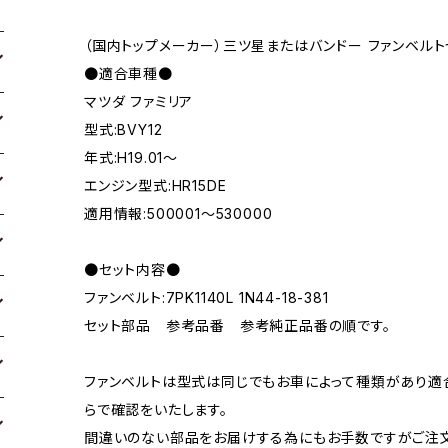
（国内トップメーカー）三ツ星またはバンドー ファンベルト
●適合車種●
マツダ ファミリア
型式:BVY12
年式:H19.01～
エンジン型式:HR15DE
適用情報:500001～530000
●セット内容●
ファンベルト:7PK1140L 1N44-18-381
セット部品 参考品番 参考純正品番の順です。
ファンベルトは型式は同じでもお車によって種類があり適
らで確認をいたします。
間違いのない部品をお届けする為にもお手数ですがご注