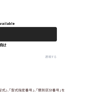
vailable
向け
通報する
型式」、「型式指定番号」、「類別区分番号」を