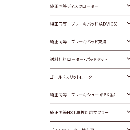
マツダ
ダイハツ
ダイハツ
日産
スズキ
日産
トヨタ
純正同等ディスクローター
三菱
マツダ
三菱
ダイハツ
日産
いすゞ
ホンダ
トヨタ
純正同等 ブレーキパッド（ADVICS）
スバル
三菱
日野
マツダ
いすゞ
ダイハツ
スズキ
ホンダ
トヨタ
純正同等 ブレーキパッド東海
日野
日野
三菱ふそう
三菱
ダイハツ
マツダ
日産
スズキ
ホンダ
トヨタ
送料無料ローター・パッドセット
三菱ふそう
三菱ふそう
その他
スバル
マツダ
三菱
ダイハツ
日産
スズキ
ホンダ
トヨタ
ゴールドスリットローター
ＢＭＷ
三菱
マツダ
いすゞ
日産
日産
ホンダ
トヨタ
純正同等 ブレーキシュー（FBK製）
スバル
三菱
ダイハツ
ダイハツ
いすゞ
スズキ
ホンダ
ホンダ
純正同等HST車検対応マフラー
スバル
マツダ
マツダ
ダイハツ
日産
スズキ
スズキ
トヨタ