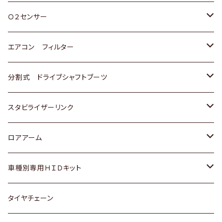
スバル
三菱
ダイハツ
ダイハツ
ホンダ
Ｏ２センサー
スバル
マツダ
三菱
スズキ
トヨタ
エアコン フィルター
三菱
スバル
日産
ホンダ
トヨタ
分割式 ドライブシャフトブーツ
スバル
いすゞ
スズキ
ホンダ
トヨタ
スタビライザーリンク
ダイハツ
日産
スズキ
ホンダ
トヨタ
ロアアーム
マツダ
ダイハツ
日産
スズキ
ホンダ
ホンダ
車種別専用ＨＩＤキット
三菱
マツダ
いすゞ
日産
スズキ
スズキ
トヨタ
タイヤチェーン