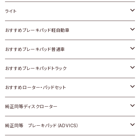
ホンダ
トヨタ
ライト
スズキ
ホンダ
トヨタ
おすすめブレーキパッド軽自動車
日産
スズキ
スズキ
トヨタ
おすすめブレーキパッド普通車
いすゞ
日産
日産
ホンダ
トヨタ
おすすめブレーキパッドトラック
ダイハツ
いすゞ
いすゞ
スズキ
ホンダ
トヨタ
おすすめローター・パッドセット
マツダ
ダイハツ
ダイハツ
日産
スズキ
日産
トヨタ
純正同等ディスクローター
三菱
マツダ
三菱
ダイハツ
日産
いすゞ
ホンダ
トヨタ
純正同等 ブレーキパッド（ADVICS）