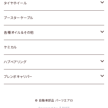
マツダ
スバル
三菱
ダイハツ
ダイハツ
日産
日産
タイヤホイール
レクサス
スバル
マツダ
スバル
ダイハツ
ダイハツ
トヨタ
ブースターケーブル
三菱
マツダ
マツダ
ホンダ
各種オイル＆その他
スバル
スバル
スズキ
ディーデル洗浄添加剤
ケミカル
日産
ハブベアリング
ダイハツ
トヨタ
ブレンボキャリパー
ホンダ
ホンダ
© 自動車部品 パーツエアロ
スズキ
日産