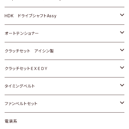
ＢＥＮＺ
スバル
三菱
マツダ
マツダ
日産
ＢＭＷ
ＢＭＷ
トヨタ
HDK ドライブシャフトAssy
スバル
三菱
三菱
いすゞ
GOLF
ＷＡＧＥＮ
ホンダ
スズキ
オートテンショナー
スバル
スバル
ダイハツ
ＷＡＧＥＮ
ＶＯＬＶＯ
スズキ
ダイハツ
トヨタ
クラッチセット アイシン製
マツダ
アストロ（シボレー）
日産
日産
ホンダ
クラッチセットＥＸＥＤＹ
三菱
クライスラー
ダイハツ
ホンダ
スズキ
ホンダ
タイミングベルト
スバル
マツダ
マツダ
ダイハツ
スズキ
トヨタ
ファンベルトセット
日野
三菱
マツダ
日産
スズキ
トヨタ
電装系