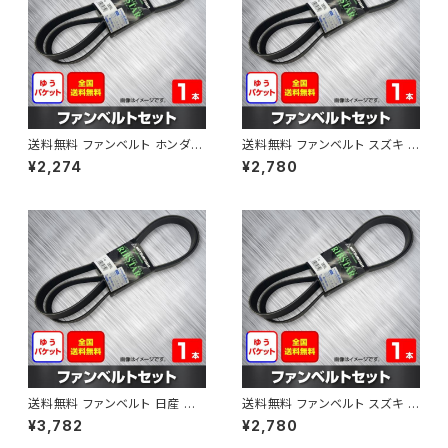
送料無料 ファンベルト ホンダ フ
送料無料 ファンベルト スズキ ス
ィット 型式GE6 H19.10～H25.
ペーシア 型式MK32S H25.03
¥2,274
¥2,780
09 （国内トップメーカー） 1本 H
～H30.02 （国内トップメーカ
AB-0003
ー） 1本 HAB-0004
送料無料 ファンベルト 日産 キ
送料無料 ファンベルト スズキ ワ
ューブ 型式Z12 H20.11～H24.
ゴンR 型式MH34S H24.09～
¥3,782
¥2,780
10 （国内トップメーカー） 1本 H
H29.02 （国内トップメーカー）