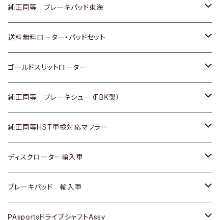
スバル
三菱
日野
マツダ
いすゞ
ダイハツ
スズキ
ホンダ
トヨタ
純正同等 ブレーキパッド東海
日野
日野
三菱ふそう
三菱
ダイハツ
マツダ
日産
スズキ
ホンダ
トヨタ
送料無料ローター・パッドセット
三菱ふそう
三菱ふそう
その他
スバル
マツダ
三菱
ダイハツ
日産
スズキ
ホンダ
トヨタ
ゴールドスリットローター
ＢＭＷ
三菱
マツダ
いすゞ
日産
日産
ホンダ
トヨタ
純正同等 ブレーキシュー（FBK製）
スバル
三菱
ダイハツ
ダイハツ
いすゞ
スズキ
ホンダ
ホンダ
純正同等HST車検対応マフラー
スバル
マツダ
マツダ
ダイハツ
日産
スズキ
スズキ
トヨタ
ディスクローター輸入車
三菱
三菱
マツダ
ダイハツ
日産
日産
ホンダ
ＡＵＤＩ
ブレーキパッド 輸入車
スバル
スバル
三菱
マツダ
ダイハツ
ダイハツ
スズキ
ＢＥＮＺ
ＢＥＮＺ
PAsportsドライブシャフトAssy