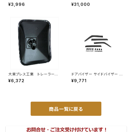
バックミラー ダイハツ ハイ
ーパイプ 'MMT-6497CP キッ
¥3,996
¥31,000
ゼット トラック 右 99年～
クス H59A 個人宅NG
DI-638
大東プレス工業 トレーラーミ
ドアバイザー サイドバイザー タ
ラー 黒 UD L013 NS
ンク 900系 ルーミー 900系 M
¥6,372
¥9,771
角型 左 DI-58B
900A M910A サイドドア 金具
付き ZERO DS13
商品一覧に戻る