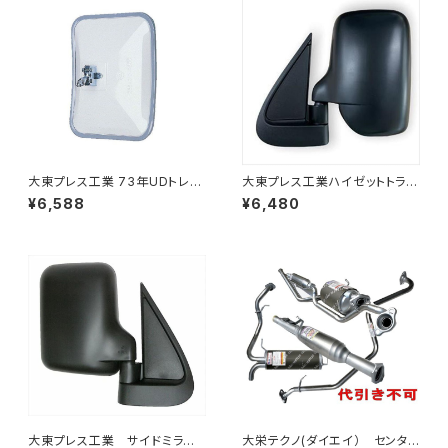
大東プレス工業 73年UDトレー
大東プレス工業ハイゼットトラッ
ラーミラーL013 （P付） DI-52
ク S201C S211C S201P S211
¥6,588
¥6,480
Pサイドミラー/ドアミラー (助手
席側) 左 DI-651
大東プレス工業 サイドミラー/
大栄テクノ(ダイエイ） センタ