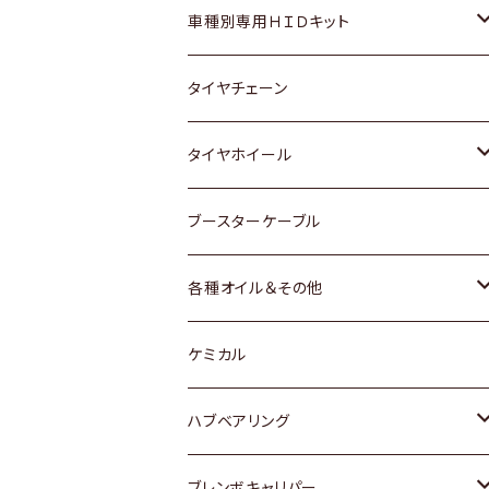
マツダ
ダイハツ
日産
スズキ
ホンダ
ホンダ
車種別専用ＨＩＤキット
三菱
マツダ
いすゞ
日産
スズキ
スズキ
トヨタ
タイヤチェーン
マツダ
スバル
三菱
ダイハツ
ダイハツ
日産
日産
タイヤホイール
レクサス
スバル
マツダ
スバル
ダイハツ
ダイハツ
トヨタ
ブースターケーブル
三菱
マツダ
マツダ
ホンダ
各種オイル＆その他
スバル
スバル
スズキ
ディーデル洗浄添加剤
ケミカル
日産
ハブベアリング
ダイハツ
トヨタ
ブレンボキャリパー