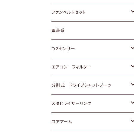
スバル
マツダ
マツダ
ダイハツ
スズキ
トヨタ
ファンベルトセット
日野
三菱
マツダ
日産
スズキ
トヨタ
電装系
スバル
三菱
ダイハツ
ダイハツ
ホンダ
Ｏ２センサー
スバル
マツダ
三菱
スズキ
トヨタ
エアコン フィルター
三菱
スバル
日産
ホンダ
トヨタ
分割式 ドライブシャフトブーツ
スバル
いすゞ
スズキ
ホンダ
トヨタ
スタビライザーリンク
ダイハツ
日産
スズキ
ホンダ
トヨタ
ロアアーム