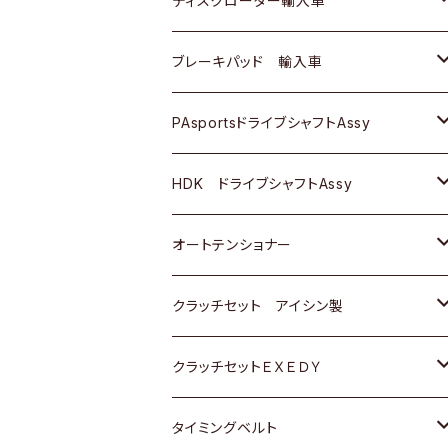
ディスクローター輸入車
三菱
三菱
マツダ
ダイハツ
日産
日産
ホンダ
ＡＵＤＩ
ブレーキパッド 輸入車
スバル
スバル
三菱
マツダ
ダイハツ
ダイハツ
スズキ
ＢＥＮＺ
ＢＥＮＺ
PAsportsドライブシャフトAssy
ＢＥＮＺ
スバル
三菱
マツダ
マツダ
日産
ＢＭＷ
ＢＭＷ
トヨタ
HDK ドライブシャフトAssy
スバル
三菱
三菱
いすゞ
GOLF
ＷＡＧＥＮ
ホンダ
スズキ
オートテンショナー
スバル
スバル
ダイハツ
ＷＡＧＥＮ
ＶＯＬＶＯ
スズキ
ダイハツ
トヨタ
クラッチセット アイシン製
マツダ
アストロ（シボレー）
日産
日産
ホンダ
クラッチセットＥＸＥＤＹ
三菱
クライスラー
ダイハツ
ホンダ
スズキ
ホンダ
タイミングベルト