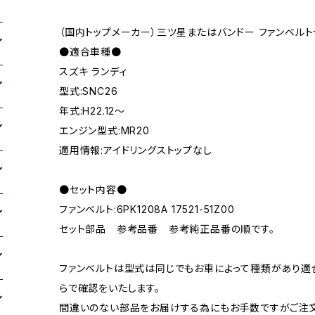
（国内トップメーカー）三ツ星またはバンドー ファンベルト
●適合車種●
スズキ ランディ
型式:SNC26
年式:H22.12～
エンジン型式:MR20
適用情報:アイドリングストップなし
●セット内容●
ファンベルト:6PK1208A 17521-51Z00
セット部品 参考品番 参考純正品番の順です。
ファンベルトは型式は同じでもお車によって種類があり適
らで確認をいたします。
間違いのない部品をお届けする為にもお手数ですがご注