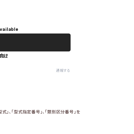
vailable
向け
通報する
型式」、「型式指定番号」、「類別区分番号」を