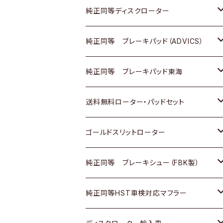
マツダ
ダイハツ
ダイハツ
日産
スズキ
日産
トヨタ
純正同等ディスクローター
三菱
マツダ
三菱
ダイハツ
日産
いすゞ
ホンダ
トヨタ
純正同等 ブレーキパッド（ADVICS）
スバル
三菱
日野
マツダ
いすゞ
ダイハツ
スズキ
ホンダ
トヨタ
純正同等 ブレーキパッド東海
日野
日野
三菱ふそう
三菱
ダイハツ
マツダ
日産
スズキ
ホンダ
トヨタ
送料無料ローター・パッドセット
三菱ふそう
三菱ふそう
その他
スバル
マツダ
三菱
ダイハツ
日産
スズキ
ホンダ
トヨタ
ゴールドスリットローター
ＢＭＷ
三菱
マツダ
いすゞ
日産
日産
ホンダ
トヨタ
純正同等 ブレーキシュー（FBK製）
スバル
三菱
ダイハツ
ダイハツ
いすゞ
スズキ
ホンダ
ホンダ
純正同等HST車検対応マフラー
スバル
マツダ
マツダ
ダイハツ
日産
スズキ
スズキ
トヨタ