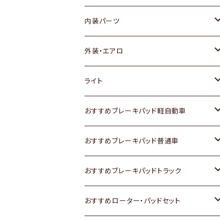
内装パーツ
トヨタ
外装・エアロ
ホンダ
トヨタ
ライト
スズキ
ホンダ
トヨタ
おすすめブレーキパッド軽自動車
日産
スズキ
スズキ
トヨタ
おすすめブレーキパッド普通車
いすゞ
日産
日産
ホンダ
トヨタ
おすすめブレーキパッドトラック
ダイハツ
いすゞ
いすゞ
スズキ
ホンダ
トヨタ
おすすめローター・パッドセット