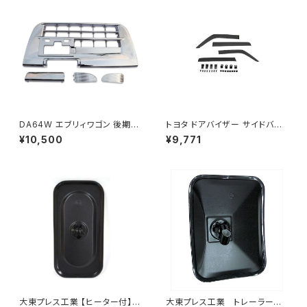
DA64W エブリィワゴン 後期型
トヨタ ドアバイザー サイドバイ
平成22年5月～ フロント バンパ
ザー タンク 900系 ルーミー 9
¥10,500
¥9,771
ー メッキ グリル セット PZター
00系 M900A M910A サイドド
ボ PZターボSP等 JP-T190
ア 金具付き ZERO DS13
大東プレス工業 【ヒーター付】サ
大東プレス工業 トレーラーミ