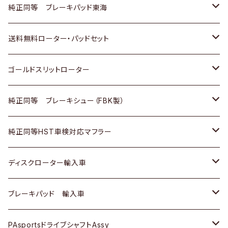
スバル
三菱
日野
マツダ
いすゞ
ダイハツ
スズキ
ホンダ
トヨタ
純正同等 ブレーキパッド東海
日野
日野
三菱ふそう
三菱
ダイハツ
マツダ
日産
スズキ
ホンダ
トヨタ
送料無料ローター・パッドセット
三菱ふそう
三菱ふそう
その他
スバル
マツダ
三菱
ダイハツ
日産
スズキ
ホンダ
トヨタ
ゴールドスリットローター
ＢＭＷ
三菱
マツダ
いすゞ
日産
日産
ホンダ
トヨタ
純正同等 ブレーキシュー（FBK製）
スバル
三菱
ダイハツ
ダイハツ
いすゞ
スズキ
ホンダ
ホンダ
純正同等HST車検対応マフラー
スバル
マツダ
マツダ
ダイハツ
日産
スズキ
スズキ
トヨタ
ディスクローター輸入車
三菱
三菱
マツダ
ダイハツ
日産
日産
ホンダ
ＡＵＤＩ
ブレーキパッド 輸入車
スバル
スバル
三菱
マツダ
ダイハツ
ダイハツ
スズキ
ＢＥＮＺ
ＢＥＮＺ
PAsportsドライブシャフトAssy