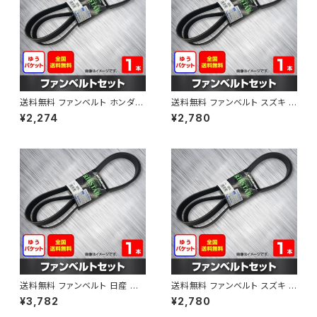
送料無料 ファンベルト ホンダ フ
送料無料 ファンベルト スズキ ス
ィット 型式GE6 H19.10～H25.
ペーシア 型式MK32S H25.03
¥2,274
¥2,780
09 （国内トップメーカー） 1本 H
～H30.02 （国内トップメーカ
AB-0003
ー） 1本 HAB-0004
送料無料 ファンベルト 日産 キ
送料無料 ファンベルト スズキ ワ
ューブ 型式Z12 H20.11～H24.
ゴンR 型式MH34S H24.09～
¥3,782
¥2,780
10 （国内トップメーカー） 1本 H
H29.02 （国内トップメーカー）