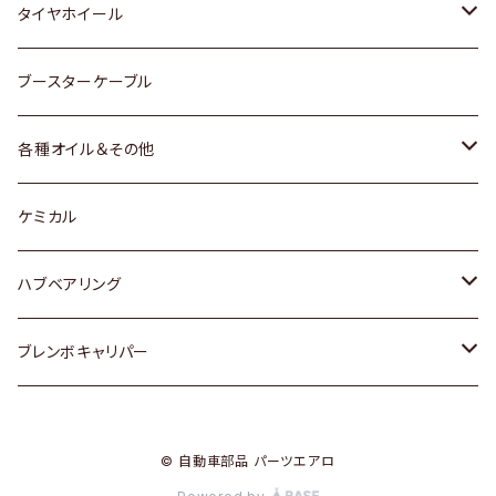
マツダ
スバル
三菱
ダイハツ
ダイハツ
日産
日産
タイヤホイール
レクサス
スバル
マツダ
スバル
ダイハツ
ダイハツ
トヨタ
ブースターケーブル
三菱
マツダ
マツダ
ホンダ
各種オイル＆その他
スバル
スバル
スズキ
ディーデル洗浄添加剤
ケミカル
日産
ハブベアリング
ダイハツ
トヨタ
ブレンボキャリパー
ホンダ
ホンダ
© 自動車部品 パーツエアロ
スズキ
日産