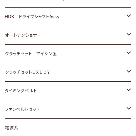
ＢＥＮＺ
スバル
三菱
マツダ
マツダ
日産
ＢＭＷ
ＢＭＷ
トヨタ
HDK ドライブシャフトAssy
スバル
三菱
三菱
いすゞ
GOLF
ＷＡＧＥＮ
ホンダ
スズキ
オートテンショナー
スバル
スバル
ダイハツ
ＷＡＧＥＮ
ＶＯＬＶＯ
スズキ
ダイハツ
トヨタ
クラッチセット アイシン製
マツダ
アストロ（シボレー）
日産
日産
ホンダ
クラッチセットＥＸＥＤＹ
三菱
クライスラー
ダイハツ
ホンダ
スズキ
ホンダ
タイミングベルト
スバル
マツダ
マツダ
ダイハツ
スズキ
トヨタ
ファンベルトセット
日野
三菱
マツダ
日産
スズキ
トヨタ
電装系