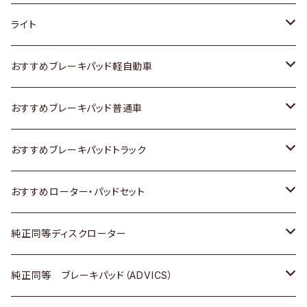
ホンダ
トヨタ
ライト
スズキ
ホンダ
トヨタ
おすすめブレーキパッド軽自動車
日産
スズキ
スズキ
トヨタ
おすすめブレーキパッド普通車
いすゞ
日産
日産
ホンダ
トヨタ
おすすめブレーキパッドトラック
ダイハツ
いすゞ
いすゞ
スズキ
ホンダ
トヨタ
おすすめローター・パッドセット
マツダ
ダイハツ
ダイハツ
日産
スズキ
日産
トヨタ
純正同等ディスクローター
三菱
マツダ
三菱
ダイハツ
日産
いすゞ
ホンダ
トヨタ
純正同等 ブレーキパッド（ADVICS）