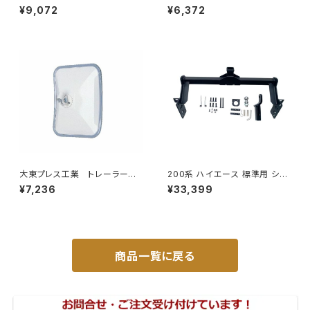
イドミラー/バックミラーJ08 DI
ラー 黒 UD L013 NS
¥9,072
¥6,372
-7BZ
角型 左 DI-58B
大東プレス工業 トレーラーミ
200系 ハイエース 標準用 シャ
ラー UD L013 NS角型
ックル 付き ヒッチ メンバー ボ
¥7,236
¥33,399
左 DI-58
ールマウント ヒッチマウント トレ
ーラー 牽引 SP 1000kg S-GL
DX JP-SY-FB04
商品一覧に戻る