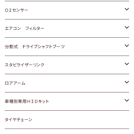
スバル
三菱
ダイハツ
ダイハツ
ホンダ
Ｏ２センサー
スバル
マツダ
三菱
スズキ
トヨタ
エアコン フィルター
三菱
スバル
日産
ホンダ
トヨタ
分割式 ドライブシャフトブーツ
スバル
いすゞ
スズキ
ホンダ
トヨタ
スタビライザーリンク
ダイハツ
日産
スズキ
ホンダ
トヨタ
ロアアーム
マツダ
ダイハツ
日産
スズキ
ホンダ
ホンダ
車種別専用ＨＩＤキット
三菱
マツダ
いすゞ
日産
スズキ
スズキ
トヨタ
タイヤチェーン