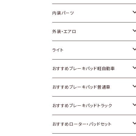
内装パーツ
トヨタ
外装・エアロ
ホンダ
トヨタ
ライト
スズキ
ホンダ
トヨタ
おすすめブレーキパッド軽自動車
日産
スズキ
スズキ
トヨタ
おすすめブレーキパッド普通車
いすゞ
日産
日産
ホンダ
トヨタ
おすすめブレーキパッドトラック
ダイハツ
いすゞ
いすゞ
スズキ
ホンダ
トヨタ
おすすめローター・パッドセット