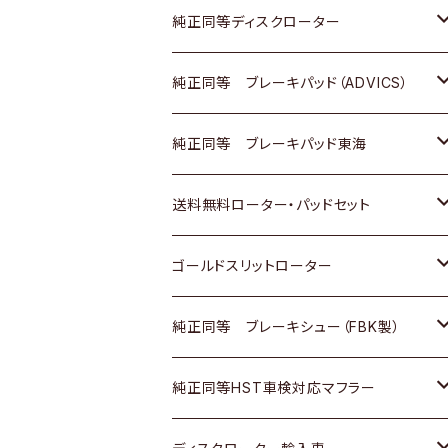
マツダ
ダイハツ
ダイハツ
日産
スズキ
日産
トヨタ
純正同等ディスクローター
三菱
マツダ
三菱
ダイハツ
日産
いすゞ
ホンダ
トヨタ
純正同等 ブレーキパッド（ADVICS）
スバル
三菱
日野
マツダ
いすゞ
ダイハツ
スズキ
ホンダ
トヨタ
純正同等 ブレーキパッド東海
日野
日野
三菱ふそう
三菱
ダイハツ
マツダ
日産
スズキ
ホンダ
トヨタ
送料無料ローター・パッドセット
三菱ふそう
三菱ふそう
その他
スバル
マツダ
三菱
ダイハツ
日産
スズキ
ホンダ
トヨタ
ゴールドスリットローター
ＢＭＷ
三菱
マツダ
いすゞ
日産
日産
ホンダ
トヨタ
純正同等 ブレーキシュー（FBK製）
スバル
三菱
ダイハツ
ダイハツ
いすゞ
スズキ
ホンダ
ホンダ
純正同等HST車検対応マフラー
スバル
マツダ
マツダ
ダイハツ
日産
スズキ
スズキ
トヨタ