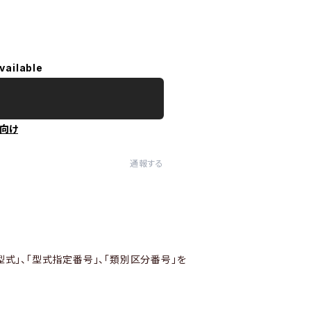
vailable
向け
通報する
型式」、「型式指定番号」、「類別区分番号」を