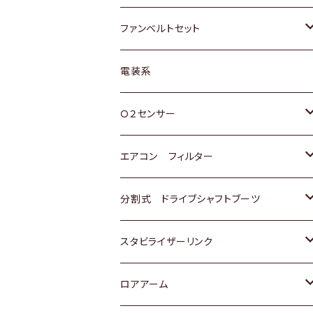
スバル
マツダ
マツダ
ダイハツ
スズキ
トヨタ
ファンベルトセット
日野
三菱
マツダ
日産
スズキ
トヨタ
電装系
スバル
三菱
ダイハツ
ダイハツ
ホンダ
Ｏ２センサー
スバル
マツダ
三菱
スズキ
トヨタ
エアコン フィルター
三菱
スバル
日産
ホンダ
トヨタ
分割式 ドライブシャフトブーツ
スバル
いすゞ
スズキ
ホンダ
トヨタ
スタビライザーリンク
ダイハツ
日産
スズキ
ホンダ
トヨタ
ロアアーム