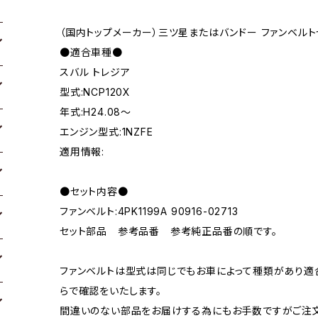
（国内トップメーカー）三ツ星またはバンドー ファンベルト
●適合車種●
スバル トレジア
型式:NCP120X
年式:H24.08～
エンジン型式:1NZFE
適用情報:
●セット内容●
ファンベルト:4PK1199A 90916-02713
セット部品 参考品番 参考純正品番の順です。
ファンベルトは型式は同じでもお車によって種類があり適
らで確認をいたします。
間違いのない部品をお届けする為にもお手数ですがご注