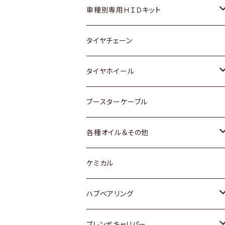
マツダ
ダイハツ
日産
スズキ
ホンダ
ホンダ
車種別専用ＨＩＤキット
三菱
マツダ
いすゞ
日産
スズキ
スズキ
トヨタ
タイヤチェーン
マツダ
スバル
三菱
ダイハツ
ダイハツ
日産
日産
タイヤホイール
レクサス
スバル
マツダ
スバル
ダイハツ
ダイハツ
トヨタ
ブースターケーブル
三菱
マツダ
マツダ
ホンダ
各種オイル＆その他
スバル
スバル
スズキ
ディーデル洗浄添加剤
ケミカル
日産
ハブベアリング
ダイハツ
トヨタ
ブレンボキャリパー