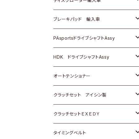
ディスクローター輸入車
三菱
三菱
マツダ
ダイハツ
日産
日産
ホンダ
ＡＵＤＩ
ブレーキパッド 輸入車
スバル
スバル
三菱
マツダ
ダイハツ
ダイハツ
スズキ
ＢＥＮＺ
ＢＥＮＺ
PAsportsドライブシャフトAssy
ＢＥＮＺ
スバル
三菱
マツダ
マツダ
日産
ＢＭＷ
ＢＭＷ
トヨタ
HDK ドライブシャフトAssy
スバル
三菱
三菱
いすゞ
GOLF
ＷＡＧＥＮ
ホンダ
スズキ
オートテンショナー
スバル
スバル
ダイハツ
ＷＡＧＥＮ
ＶＯＬＶＯ
スズキ
ダイハツ
トヨタ
クラッチセット アイシン製
マツダ
アストロ（シボレー）
日産
日産
ホンダ
クラッチセットＥＸＥＤＹ
三菱
クライスラー
ダイハツ
ホンダ
スズキ
ホンダ
タイミングベルト