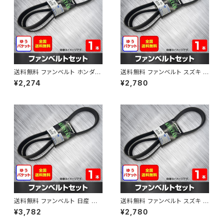
送料無料 ファンベルト ホンダ フ
送料無料 ファンベルト スズキ ス
ィット 型式GE6 H19.10～H25.
ペーシア 型式MK32S H25.03
¥2,274
¥2,780
09 （国内トップメーカー） 1本 H
～H30.02 （国内トップメーカ
AB-0003
ー） 1本 HAB-0004
送料無料 ファンベルト 日産 キ
送料無料 ファンベルト スズキ ワ
ューブ 型式Z12 H20.11～H24.
ゴンR 型式MH34S H24.09～
¥3,782
¥2,780
10 （国内トップメーカー） 1本 H
H29.02 （国内トップメーカー）