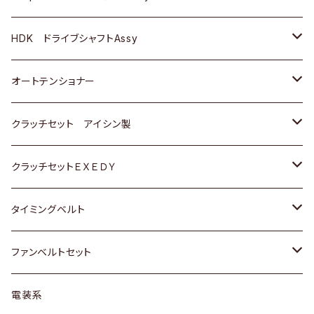
ＢＥＮＺ
スバル
三菱
マツダ
マツダ
日産
ＢＭＷ
ＢＭＷ
トヨタ
HDK ドライブシャフトAssy
スバル
三菱
三菱
いすゞ
GOLF
ＷＡＧＥＮ
ホンダ
スズキ
オートテンショナー
スバル
スバル
ダイハツ
ＷＡＧＥＮ
ＶＯＬＶＯ
スズキ
ダイハツ
トヨタ
クラッチセット アイシン製
マツダ
アストロ（シボレー）
日産
日産
ホンダ
クラッチセットＥＸＥＤＹ
三菱
クライスラー
ダイハツ
ホンダ
スズキ
ホンダ
タイミングベルト
スバル
マツダ
マツダ
ダイハツ
スズキ
トヨタ
ファンベルトセット
日野
三菱
マツダ
日産
スズキ
トヨタ
電装系