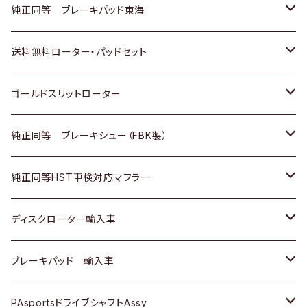
スバル
三菱
日野
マツダ
いすゞ
ダイハツ
スズキ
ホンダ
トヨタ
純正同等 ブレーキパッド東海
日野
日野
三菱ふそう
三菱
ダイハツ
マツダ
日産
スズキ
ホンダ
トヨタ
送料無料ローター・パッドセット
三菱ふそう
三菱ふそう
その他
スバル
マツダ
三菱
ダイハツ
日産
スズキ
ホンダ
トヨタ
ゴールドスリットローター
ＢＭＷ
三菱
マツダ
いすゞ
日産
日産
ホンダ
トヨタ
純正同等 ブレーキシュー（FBK製）
スバル
三菱
ダイハツ
ダイハツ
いすゞ
スズキ
ホンダ
ホンダ
純正同等HST車検対応マフラー
スバル
マツダ
マツダ
ダイハツ
日産
スズキ
スズキ
トヨタ
ディスクローター輸入車
三菱
三菱
マツダ
ダイハツ
日産
日産
ホンダ
ＡＵＤＩ
ブレーキパッド 輸入車
スバル
スバル
三菱
マツダ
ダイハツ
ダイハツ
スズキ
ＢＥＮＺ
ＢＥＮＺ
PAsportsドライブシャフトAssy