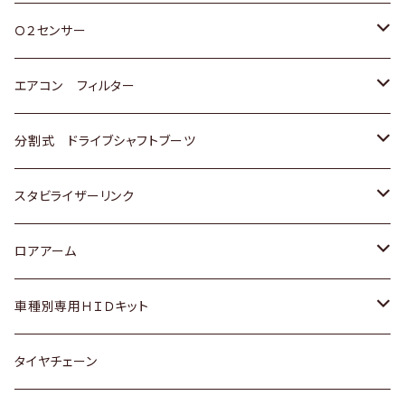
スバル
三菱
ダイハツ
ダイハツ
ホンダ
Ｏ２センサー
スバル
マツダ
三菱
スズキ
トヨタ
エアコン フィルター
三菱
スバル
日産
ホンダ
トヨタ
分割式 ドライブシャフトブーツ
スバル
いすゞ
スズキ
ホンダ
トヨタ
スタビライザーリンク
ダイハツ
日産
スズキ
ホンダ
トヨタ
ロアアーム
マツダ
ダイハツ
日産
スズキ
ホンダ
ホンダ
車種別専用ＨＩＤキット
三菱
マツダ
いすゞ
日産
スズキ
スズキ
トヨタ
タイヤチェーン