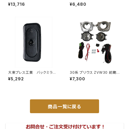
ハイウェイミラー R1000 326×
ク S201C S211C S201P S211
¥13,716
¥6,480
206 リモコン無 ヒーター付 DI-
Pサイドミラー/ドアミラー (助手
6121CXY
席側) 左 DI-651
大東プレス工業 バックミラーH
30系 プリウス ZVW30 前期
400 ｺﾊﾞﾝ L005 黒 J08
純正 タイプ フォグランプ ユニッ
¥5,292
¥7,300
330×170 DI-8B
ト バルブ 配線 スイッチ H11 左
右セット AP-PZF-30
商品一覧に戻る