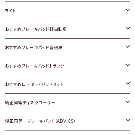
ホンダ
トヨタ
ライト
スズキ
ホンダ
トヨタ
おすすめブレーキパッド軽自動車
日産
スズキ
スズキ
トヨタ
おすすめブレーキパッド普通車
いすゞ
日産
日産
ホンダ
トヨタ
おすすめブレーキパッドトラック
ダイハツ
いすゞ
いすゞ
スズキ
ホンダ
トヨタ
おすすめローター・パッドセット
マツダ
ダイハツ
ダイハツ
日産
スズキ
日産
トヨタ
純正同等ディスクローター
三菱
マツダ
三菱
ダイハツ
日産
いすゞ
ホンダ
トヨタ
純正同等 ブレーキパッド（ADVICS）