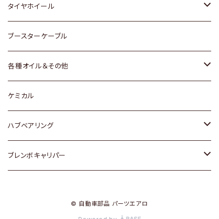
マツダ
スバル
三菱
ダイハツ
ダイハツ
日産
日産
タイヤホイール
レクサス
スバル
マツダ
スバル
ダイハツ
ダイハツ
トヨタ
ブースターケーブル
三菱
マツダ
マツダ
ホンダ
各種オイル＆その他
スバル
スバル
スズキ
ディーデル洗浄添加剤
ケミカル
日産
ハブベアリング
ダイハツ
トヨタ
ブレンボキャリパー
ホンダ
ホンダ
© 自動車部品 パーツエアロ
スズキ
日産