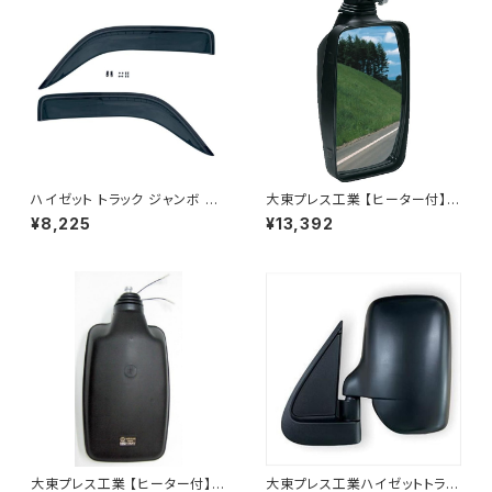
ハイゼット トラック ジャンボ S5
大東プレス工業 【ヒーター付】ハ
00P S510P S500 S510 系 ワ
イウェイミラー ヒーター付 100
¥8,225
¥13,392
イド ドアバイザー止め具付ピク
0R トラック用 DI-5111CXY
シス サンバー サイド サンバイザ
ー JP-YD-HIJET
大東プレス工業 【ヒーター付】
大東プレス工業ハイゼットトラッ