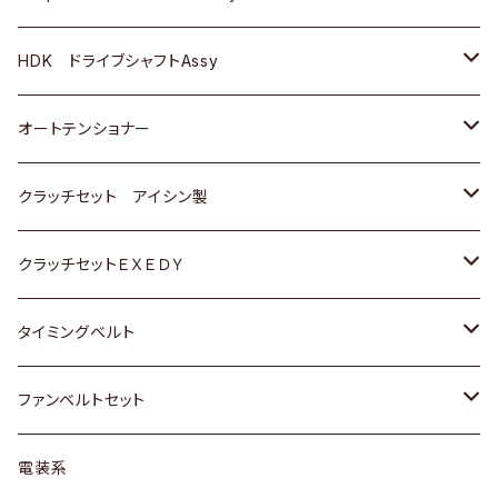
ＢＥＮＺ
スバル
三菱
マツダ
マツダ
日産
ＢＭＷ
ＢＭＷ
トヨタ
HDK ドライブシャフトAssy
スバル
三菱
三菱
いすゞ
GOLF
ＷＡＧＥＮ
ホンダ
スズキ
オートテンショナー
スバル
スバル
ダイハツ
ＷＡＧＥＮ
ＶＯＬＶＯ
スズキ
ダイハツ
トヨタ
クラッチセット アイシン製
マツダ
アストロ（シボレー）
日産
日産
ホンダ
クラッチセットＥＸＥＤＹ
三菱
クライスラー
ダイハツ
ホンダ
スズキ
ホンダ
タイミングベルト
スバル
マツダ
マツダ
ダイハツ
スズキ
トヨタ
ファンベルトセット
日野
三菱
マツダ
日産
スズキ
トヨタ
電装系