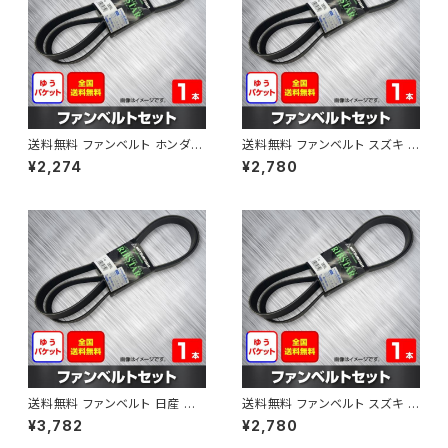
送料無料 ファンベルト ホンダ フ
送料無料 ファンベルト スズキ ス
ィット 型式GE6 H19.10～H25.
ペーシア 型式MK32S H25.03
¥2,274
¥2,780
09 （国内トップメーカー） 1本 H
～H30.02 （国内トップメーカ
AB-0003
ー） 1本 HAB-0004
送料無料 ファンベルト 日産 キ
送料無料 ファンベルト スズキ ワ
ューブ 型式Z12 H20.11～H24.
ゴンR 型式MH34S H24.09～
¥3,782
¥2,780
10 （国内トップメーカー） 1本 H
H29.02 （国内トップメーカー）