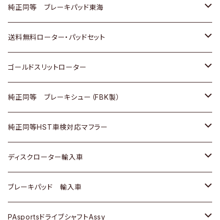
スバル
三菱
日野
マツダ
いすゞ
ダイハツ
スズキ
ホンダ
トヨタ
純正同等 ブレーキパッド東海
日野
日野
三菱ふそう
三菱
ダイハツ
マツダ
日産
スズキ
ホンダ
トヨタ
送料無料ローター・パッドセット
三菱ふそう
三菱ふそう
その他
スバル
マツダ
三菱
ダイハツ
日産
スズキ
ホンダ
トヨタ
ゴールドスリットローター
ＢＭＷ
三菱
マツダ
いすゞ
日産
日産
ホンダ
トヨタ
純正同等 ブレーキシュー（FBK製）
スバル
三菱
ダイハツ
ダイハツ
いすゞ
スズキ
ホンダ
ホンダ
純正同等HST車検対応マフラー
スバル
マツダ
マツダ
ダイハツ
日産
スズキ
スズキ
トヨタ
ディスクローター輸入車
三菱
三菱
マツダ
ダイハツ
日産
日産
ホンダ
ＡＵＤＩ
ブレーキパッド 輸入車
スバル
スバル
三菱
マツダ
ダイハツ
ダイハツ
スズキ
ＢＥＮＺ
ＢＥＮＺ
PAsportsドライブシャフトAssy