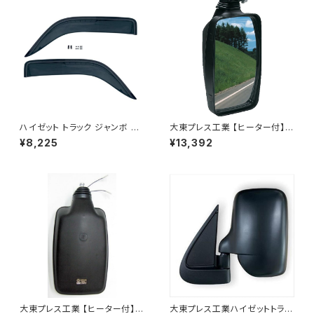
ハイゼット トラック ジャンボ S5
大東プレス工業 【ヒーター付】ハ
00P S510P S500 S510 系 ワ
イウェイミラー ヒーター付 100
¥8,225
¥13,392
イド ドアバイザー止め具付ピク
0R トラック用 DI-5111CXY
シス サンバー サイド サンバイザ
ー JP-YD-HIJET
大東プレス工業 【ヒーター付】
大東プレス工業ハイゼットトラッ