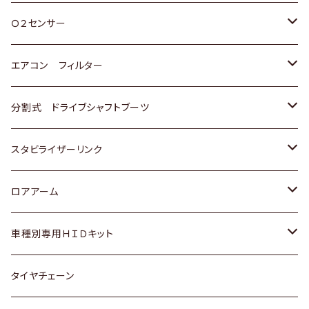
スバル
三菱
ダイハツ
ダイハツ
ホンダ
Ｏ２センサー
スバル
マツダ
三菱
スズキ
トヨタ
エアコン フィルター
三菱
スバル
日産
ホンダ
トヨタ
分割式 ドライブシャフトブーツ
スバル
いすゞ
スズキ
ホンダ
トヨタ
スタビライザーリンク
ダイハツ
日産
スズキ
ホンダ
トヨタ
ロアアーム
マツダ
ダイハツ
日産
スズキ
ホンダ
ホンダ
車種別専用ＨＩＤキット
三菱
マツダ
いすゞ
日産
スズキ
スズキ
トヨタ
タイヤチェーン