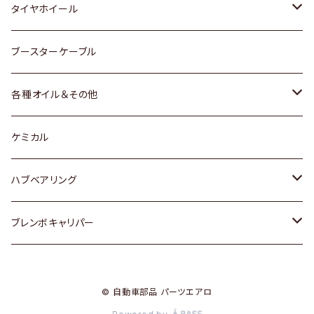
マツダ
スバル
三菱
ダイハツ
ダイハツ
日産
日産
タイヤホイール
レクサス
スバル
マツダ
スバル
ダイハツ
ダイハツ
トヨタ
ブースターケーブル
三菱
マツダ
マツダ
ホンダ
各種オイル＆その他
スバル
スバル
スズキ
ディーデル洗浄添加剤
ケミカル
日産
ハブベアリング
ダイハツ
トヨタ
ブレンボキャリパー
ホンダ
ホンダ
© 自動車部品 パーツエアロ
スズキ
日産