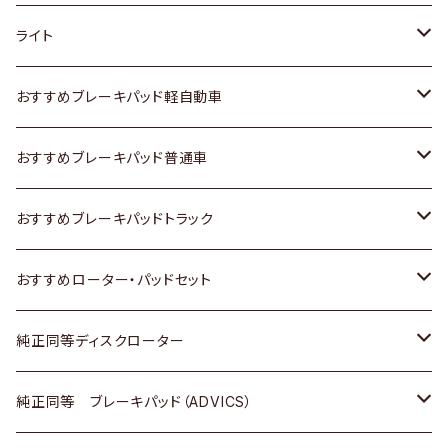
ホンダ
トヨタ
ライト
スズキ
ホンダ
トヨタ
おすすめブレーキパッド軽自動車
日産
スズキ
スズキ
トヨタ
おすすめブレーキパッド普通車
いすゞ
日産
日産
ホンダ
トヨタ
おすすめブレーキパッドトラック
ダイハツ
いすゞ
いすゞ
スズキ
ホンダ
トヨタ
おすすめローター・パッドセット
マツダ
ダイハツ
ダイハツ
日産
スズキ
日産
トヨタ
純正同等ディスクローター
三菱
マツダ
三菱
ダイハツ
日産
いすゞ
ホンダ
トヨタ
純正同等 ブレーキパッド（ADVICS）