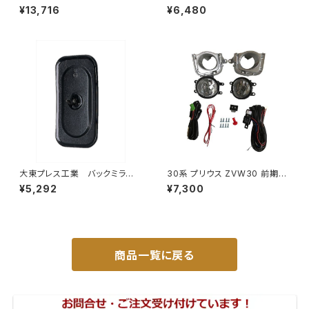
ハイウェイミラー R1000 326×
ク S201C S211C S201P S211
¥13,716
¥6,480
206 リモコン無 ヒーター付 DI-
Pサイドミラー/ドアミラー (助手
6121CXY
席側) 左 DI-651
大東プレス工業 バックミラーH
30系 プリウス ZVW30 前期
400 ｺﾊﾞﾝ L005 黒 J08
純正 タイプ フォグランプ ユニッ
¥5,292
¥7,300
330×170 DI-8B
ト バルブ 配線 スイッチ H11 左
右セット AP-PZF-30
商品一覧に戻る