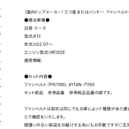
（国内トップメーカー）三ツ星またはバンドー ファンベルト
●適合車種●
日産 マーチ
型式:K13
年式:H22.07～
エンジン型式:HR12DE
適用情報:
●セット内容●
ファンベルト:7PK1165L AY14N-71165
セット部品 参考品番 参考純正品番の順です。
ファンベルトは型式は同じでもお車によって種類があり適
らで確認をいたします。
間違いのない部品をお届けする為にもお手数ですがご注