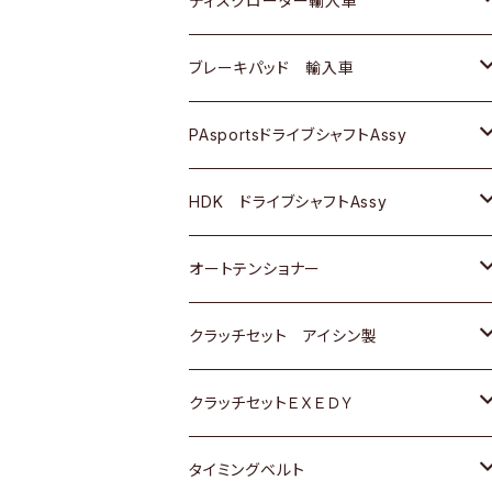
ディスクローター輸入車
三菱
三菱
マツダ
ダイハツ
日産
日産
ホンダ
ＡＵＤＩ
ブレーキパッド 輸入車
スバル
スバル
三菱
マツダ
ダイハツ
ダイハツ
スズキ
ＢＥＮＺ
ＢＥＮＺ
PAsportsドライブシャフトAssy
ＢＥＮＺ
スバル
三菱
マツダ
マツダ
日産
ＢＭＷ
ＢＭＷ
トヨタ
HDK ドライブシャフトAssy
スバル
三菱
三菱
いすゞ
GOLF
ＷＡＧＥＮ
ホンダ
スズキ
オートテンショナー
スバル
スバル
ダイハツ
ＷＡＧＥＮ
ＶＯＬＶＯ
スズキ
ダイハツ
トヨタ
クラッチセット アイシン製
マツダ
アストロ（シボレー）
日産
日産
ホンダ
クラッチセットＥＸＥＤＹ
三菱
クライスラー
ダイハツ
ホンダ
スズキ
ホンダ
タイミングベルト