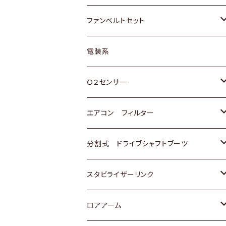
スバル
マツダ
マツダ
ダイハツ
スズキ
トヨタ
ファンベルトセット
日野
三菱
マツダ
日産
スズキ
トヨタ
電装系
スバル
三菱
ダイハツ
ダイハツ
ホンダ
Ｏ２センサー
スバル
マツダ
三菱
スズキ
トヨタ
エアコン フィルター
三菱
スバル
日産
ホンダ
トヨタ
分割式 ドライブシャフトブーツ
スバル
いすゞ
スズキ
ホンダ
トヨタ
スタビライザーリンク
ダイハツ
日産
スズキ
ホンダ
トヨタ
ロアアーム