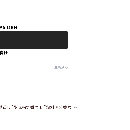
vailable
向け
通報する
型式」、「型式指定番号」、「類別区分番号」を