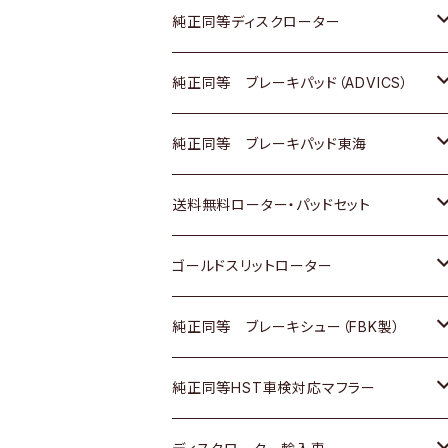
マツダ
ダイハツ
ダイハツ
日産
スズキ
日産
トヨタ
純正同等ディスクローター
三菱
マツダ
三菱
ダイハツ
日産
いすゞ
ホンダ
トヨタ
純正同等 ブレーキパッド（ADVICS）
スバル
三菱
日野
マツダ
いすゞ
ダイハツ
スズキ
ホンダ
トヨタ
純正同等 ブレーキパッド東海
日野
日野
三菱ふそう
三菱
ダイハツ
マツダ
日産
スズキ
ホンダ
トヨタ
送料無料ローター・パッドセット
三菱ふそう
三菱ふそう
その他
スバル
マツダ
三菱
ダイハツ
日産
スズキ
ホンダ
トヨタ
ゴールドスリットローター
ＢＭＷ
三菱
マツダ
いすゞ
日産
日産
ホンダ
トヨタ
純正同等 ブレーキシュー（FBK製）
スバル
三菱
ダイハツ
ダイハツ
いすゞ
スズキ
ホンダ
ホンダ
純正同等HST車検対応マフラー
スバル
マツダ
マツダ
ダイハツ
日産
スズキ
スズキ
トヨタ