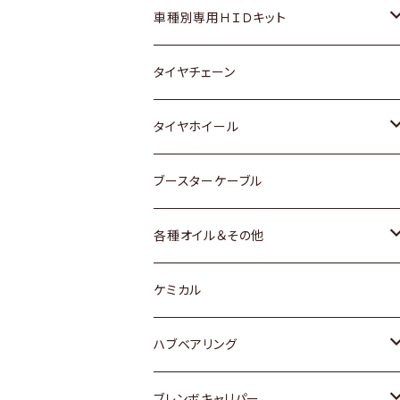
マツダ
ダイハツ
日産
スズキ
ホンダ
ホンダ
車種別専用ＨＩＤキット
三菱
マツダ
いすゞ
日産
スズキ
スズキ
トヨタ
タイヤチェーン
マツダ
スバル
三菱
ダイハツ
ダイハツ
日産
日産
タイヤホイール
レクサス
スバル
マツダ
スバル
ダイハツ
ダイハツ
トヨタ
ブースターケーブル
三菱
マツダ
マツダ
ホンダ
各種オイル＆その他
スバル
スバル
スズキ
ディーデル洗浄添加剤
ケミカル
日産
ハブベアリング
ダイハツ
トヨタ
ブレンボキャリパー