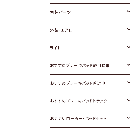
内装パーツ
トヨタ
外装・エアロ
ホンダ
トヨタ
ライト
スズキ
ホンダ
トヨタ
おすすめブレーキパッド軽自動車
日産
スズキ
スズキ
トヨタ
おすすめブレーキパッド普通車
いすゞ
日産
日産
ホンダ
トヨタ
おすすめブレーキパッドトラック
ダイハツ
いすゞ
いすゞ
スズキ
ホンダ
トヨタ
おすすめローター・パッドセット