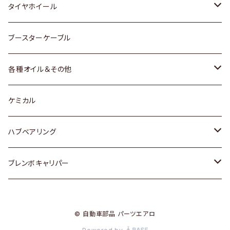
マツダ
スバル
三菱
ダイハツ
ダイハツ
日産
日産
タイヤホイール
レクサス
スバル
マツダ
スバル
ダイハツ
ダイハツ
トヨタ
ブースターケーブル
三菱
マツダ
マツダ
ホンダ
各種オイル＆その他
スバル
スバル
スズキ
ディーデル洗浄添加剤
ケミカル
日産
ハブベアリング
ダイハツ
トヨタ
ブレンボキャリパー
ホンダ
ホンダ
© 自動車部品 パーツエアロ
スズキ
日産