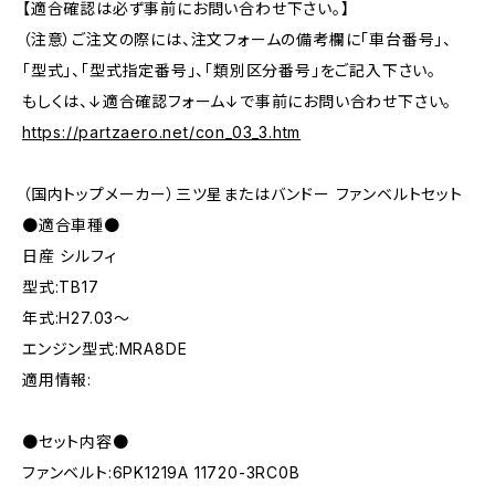
【適合確認は必ず事前にお問い合わせ下さい。】
（注意）ご注文の際には、注文フォームの備考欄に「車台番号」、
「型式」、「型式指定番号」、「類別区分番号」をご記入下さい。
もしくは、↓適合確認フォーム↓で事前にお問い合わせ下さい。
https://partzaero.net/con_03_3.htm
（国内トップメーカー）三ツ星またはバンドー ファンベルトセット
●適合車種●
日産 シルフィ
型式:TB17
年式:H27.03～
エンジン型式:MRA8DE
適用情報:
●セット内容●
ファンベルト:6PK1219A 11720-3RC0B