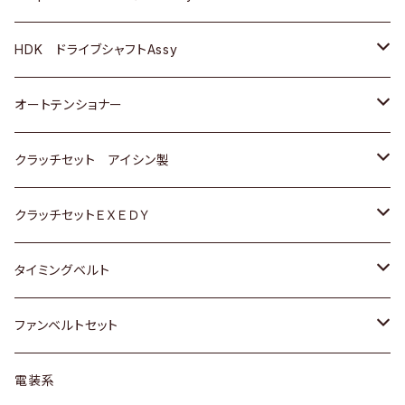
ＢＥＮＺ
スバル
三菱
マツダ
マツダ
日産
ＢＭＷ
ＢＭＷ
トヨタ
HDK ドライブシャフトAssy
スバル
三菱
三菱
いすゞ
GOLF
ＷＡＧＥＮ
ホンダ
スズキ
オートテンショナー
スバル
スバル
ダイハツ
ＷＡＧＥＮ
ＶＯＬＶＯ
スズキ
ダイハツ
トヨタ
クラッチセット アイシン製
マツダ
アストロ（シボレー）
日産
日産
ホンダ
クラッチセットＥＸＥＤＹ
三菱
クライスラー
ダイハツ
ホンダ
スズキ
ホンダ
タイミングベルト
スバル
マツダ
マツダ
ダイハツ
スズキ
トヨタ
ファンベルトセット
日野
三菱
マツダ
日産
スズキ
トヨタ
電装系