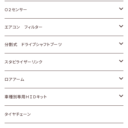
スバル
三菱
ダイハツ
ダイハツ
ホンダ
Ｏ２センサー
スバル
マツダ
三菱
スズキ
トヨタ
エアコン フィルター
三菱
スバル
日産
ホンダ
トヨタ
分割式 ドライブシャフトブーツ
スバル
いすゞ
スズキ
ホンダ
トヨタ
スタビライザーリンク
ダイハツ
日産
スズキ
ホンダ
トヨタ
ロアアーム
マツダ
ダイハツ
日産
スズキ
ホンダ
ホンダ
車種別専用ＨＩＤキット
三菱
マツダ
いすゞ
日産
スズキ
スズキ
トヨタ
タイヤチェーン