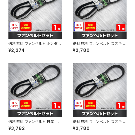
送料無料 ファンベルト ホンダ フ
送料無料 ファンベルト スズキ ス
ィット 型式GE6 H19.10～H25.
ペーシア 型式MK32S H25.03
¥2,274
¥2,780
09 （国内トップメーカー） 1本 H
～H30.02 （国内トップメーカ
AB-0003
ー） 1本 HAB-0004
送料無料 ファンベルト 日産 キ
送料無料 ファンベルト スズキ ワ
ューブ 型式Z12 H20.11～H24.
ゴンR 型式MH34S H24.09～
¥3,782
¥2,780
10 （国内トップメーカー） 1本 H
H29.02 （国内トップメーカー）