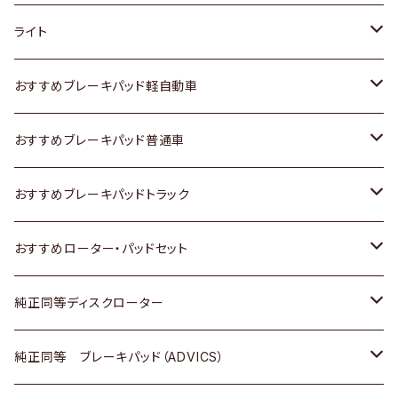
ホンダ
トヨタ
ライト
スズキ
ホンダ
トヨタ
おすすめブレーキパッド軽自動車
日産
スズキ
スズキ
トヨタ
おすすめブレーキパッド普通車
いすゞ
日産
日産
ホンダ
トヨタ
おすすめブレーキパッドトラック
ダイハツ
いすゞ
いすゞ
スズキ
ホンダ
トヨタ
おすすめローター・パッドセット
マツダ
ダイハツ
ダイハツ
日産
スズキ
日産
トヨタ
純正同等ディスクローター
三菱
マツダ
三菱
ダイハツ
日産
いすゞ
ホンダ
トヨタ
純正同等 ブレーキパッド（ADVICS）