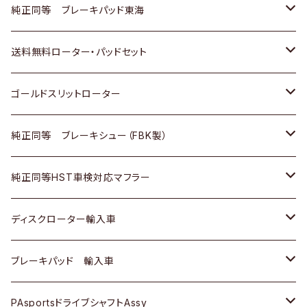
スバル
三菱
日野
マツダ
いすゞ
ダイハツ
スズキ
ホンダ
トヨタ
純正同等 ブレーキパッド東海
日野
日野
三菱ふそう
三菱
ダイハツ
マツダ
日産
スズキ
ホンダ
トヨタ
送料無料ローター・パッドセット
三菱ふそう
三菱ふそう
その他
スバル
マツダ
三菱
ダイハツ
日産
スズキ
ホンダ
トヨタ
ゴールドスリットローター
ＢＭＷ
三菱
マツダ
いすゞ
日産
日産
ホンダ
トヨタ
純正同等 ブレーキシュー（FBK製）
スバル
三菱
ダイハツ
ダイハツ
いすゞ
スズキ
ホンダ
ホンダ
純正同等HST車検対応マフラー
スバル
マツダ
マツダ
ダイハツ
日産
スズキ
スズキ
トヨタ
ディスクローター輸入車
三菱
三菱
マツダ
ダイハツ
日産
日産
ホンダ
ＡＵＤＩ
ブレーキパッド 輸入車
スバル
スバル
三菱
マツダ
ダイハツ
ダイハツ
スズキ
ＢＥＮＺ
ＢＥＮＺ
PAsportsドライブシャフトAssy