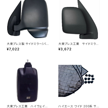
大東プレス製 サイドミラー/バッ
大東プレス工業 サイドミラー/
クミラー左 (助手席側) アクティ
バックミラー ダイハツ ハイ
¥7,022
¥3,672
トラック HA6 HA7 DI-650
ゼットカーゴ 右 06年～ DI-
648
大東プレス工業 ハイウェイミ
ハイエース ワイド 200系 サン