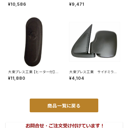
ラー 800Rヒーター無 トラッ
シェード キャンピング 4層構造
¥10,586
¥9,471
ク用 トラック DI-6021AXY
車中泊 遮光 断熱 暑さ対策 盗
難防止 目隠し 日よけ 10枚 JP-
TYD-HIACE-W-10P
大東プレス工業 【ヒーター付】サ
大東プレス工業 サイドミラー/
イドミラー/バックミラー H40
バックミラー ダイハツ ハイ
¥11,880
¥4,104
0 ヒーター DI-8Z
ゼット 左 99年～ DI-647
商品一覧に戻る