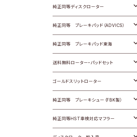
マツダ
ダイハツ
ダイハツ
日産
スズキ
日産
トヨタ
純正同等ディスクローター
三菱
マツダ
三菱
ダイハツ
日産
いすゞ
ホンダ
トヨタ
純正同等 ブレーキパッド（ADVICS）
スバル
三菱
日野
マツダ
いすゞ
ダイハツ
スズキ
ホンダ
トヨタ
純正同等 ブレーキパッド東海
日野
日野
三菱ふそう
三菱
ダイハツ
マツダ
日産
スズキ
ホンダ
トヨタ
送料無料ローター・パッドセット
三菱ふそう
三菱ふそう
その他
スバル
マツダ
三菱
ダイハツ
日産
スズキ
ホンダ
トヨタ
ゴールドスリットローター
ＢＭＷ
三菱
マツダ
いすゞ
日産
日産
ホンダ
トヨタ
純正同等 ブレーキシュー（FBK製）
スバル
三菱
ダイハツ
ダイハツ
いすゞ
スズキ
ホンダ
ホンダ
純正同等HST車検対応マフラー
スバル
マツダ
マツダ
ダイハツ
日産
スズキ
スズキ
トヨタ