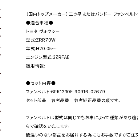
（国内トップメーカー）三ツ星またはバンドー ファンベルト
●適合車種●
トヨタ ヴォクシー
型式:ZRR70W
年式:H20.05～
エンジン型式:3ZRFAE
適用情報:
●セット内容●
ファンベルト:6PK1230E 90916-02679
セット部品 参考品番 参考純正品番の順です。
ファンベルトは型式は同じでもお車によって種類があり適
らで確認をいたします。
間違いのない部品をお届けする為にもお手数ですがご注