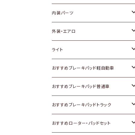
内装パーツ
トヨタ
外装・エアロ
ホンダ
トヨタ
ライト
スズキ
ホンダ
トヨタ
おすすめブレーキパッド軽自動車
日産
スズキ
スズキ
トヨタ
おすすめブレーキパッド普通車
いすゞ
日産
日産
ホンダ
トヨタ
おすすめブレーキパッドトラック
ダイハツ
いすゞ
いすゞ
スズキ
ホンダ
トヨタ
おすすめローター・パッドセット