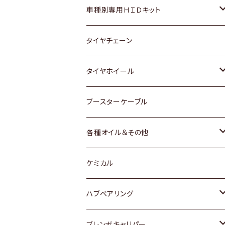
マツダ
ダイハツ
日産
スズキ
ホンダ
ホンダ
車種別専用ＨＩＤキット
三菱
マツダ
いすゞ
日産
スズキ
スズキ
トヨタ
タイヤチェーン
マツダ
スバル
三菱
ダイハツ
ダイハツ
日産
日産
タイヤホイール
レクサス
スバル
マツダ
スバル
ダイハツ
ダイハツ
トヨタ
ブースターケーブル
三菱
マツダ
マツダ
ホンダ
各種オイル＆その他
スバル
スバル
スズキ
ディーデル洗浄添加剤
ケミカル
日産
ハブベアリング
ダイハツ
トヨタ
ブレンボキャリパー