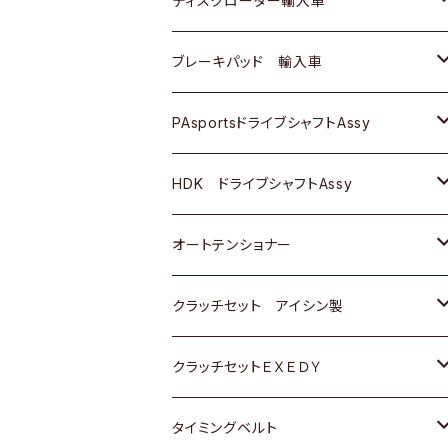
ディスクローター輸入車
三菱
三菱
マツダ
ダイハツ
日産
日産
ホンダ
ＡＵＤＩ
ブレーキパッド 輸入車
スバル
スバル
三菱
マツダ
ダイハツ
ダイハツ
スズキ
ＢＥＮＺ
ＢＥＮＺ
PAsportsドライブシャフトAssy
ＢＥＮＺ
スバル
三菱
マツダ
マツダ
日産
ＢＭＷ
ＢＭＷ
トヨタ
HDK ドライブシャフトAssy
スバル
三菱
三菱
いすゞ
GOLF
ＷＡＧＥＮ
ホンダ
スズキ
オートテンショナー
スバル
スバル
ダイハツ
ＷＡＧＥＮ
ＶＯＬＶＯ
スズキ
ダイハツ
トヨタ
クラッチセット アイシン製
マツダ
アストロ（シボレー）
日産
日産
ホンダ
クラッチセットＥＸＥＤＹ
三菱
クライスラー
ダイハツ
ホンダ
スズキ
ホンダ
タイミングベルト