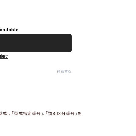
vailable
向け
通報する
型式」、「型式指定番号」、「類別区分番号」を