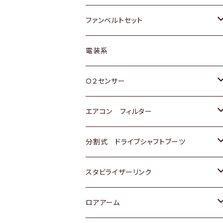
スバル
マツダ
マツダ
ダイハツ
スズキ
トヨタ
ファンベルトセット
日野
三菱
マツダ
日産
スズキ
トヨタ
電装系
スバル
三菱
ダイハツ
ダイハツ
ホンダ
Ｏ２センサー
スバル
マツダ
三菱
スズキ
トヨタ
エアコン フィルター
三菱
スバル
日産
ホンダ
トヨタ
分割式 ドライブシャフトブーツ
スバル
いすゞ
スズキ
ホンダ
トヨタ
スタビライザーリンク
ダイハツ
日産
スズキ
ホンダ
トヨタ
ロアアーム