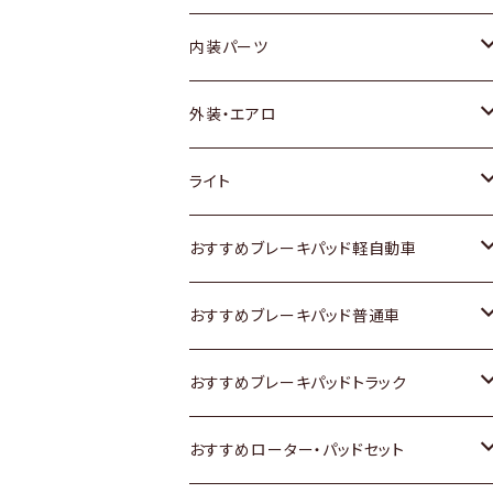
内装パーツ
トヨタ
外装・エアロ
ホンダ
トヨタ
ライト
スズキ
ホンダ
トヨタ
おすすめブレーキパッド軽自動車
日産
スズキ
スズキ
トヨタ
おすすめブレーキパッド普通車
いすゞ
日産
日産
ホンダ
トヨタ
おすすめブレーキパッドトラック
ダイハツ
いすゞ
いすゞ
スズキ
ホンダ
トヨタ
おすすめローター・パッドセット