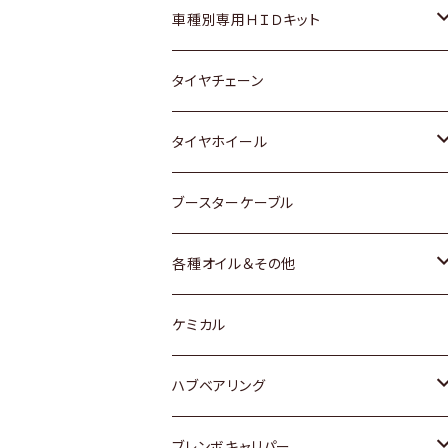
マツダ
ダイハツ
日産
スズキ
ホンダ
ホンダ
車種別専用ＨＩＤキット
三菱
マツダ
いすゞ
日産
スズキ
スズキ
トヨタ
タイヤチェーン
マツダ
スバル
三菱
ダイハツ
ダイハツ
日産
日産
タイヤホイール
レクサス
スバル
マツダ
スバル
ダイハツ
ダイハツ
トヨタ
ブースターケーブル
三菱
マツダ
マツダ
ホンダ
各種オイル＆その他
スバル
スバル
スズキ
ディーデル洗浄添加剤
ケミカル
日産
ハブベアリング
ダイハツ
トヨタ
ブレンボキャリパー