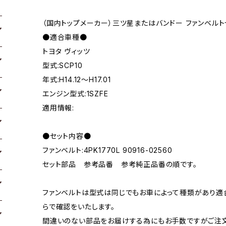
（国内トップメーカー）三ツ星またはバンドー ファンベルト
●適合車種●
トヨタ ヴィッツ
型式:SCP10
年式:H14.12～H17.01
エンジン型式:1SZFE
適用情報:
●セット内容●
ファンベルト:4PK1770L 90916-02560
セット部品 参考品番 参考純正品番の順です。
ファンベルトは型式は同じでもお車によって種類があり適
らで確認をいたします。
間違いのない部品をお届けする為にもお手数ですがご注