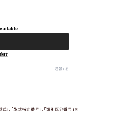
vailable
向け
通報する
型式」、「型式指定番号」、「類別区分番号」を