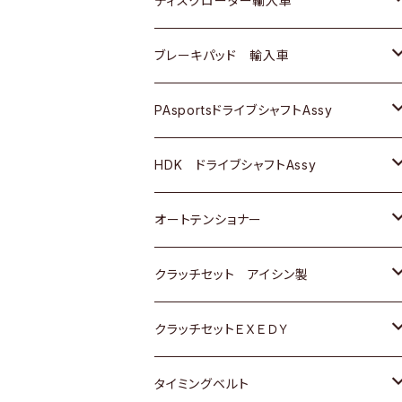
ディスクローター輸入車
三菱
三菱
マツダ
ダイハツ
日産
日産
ホンダ
ＡＵＤＩ
ブレーキパッド 輸入車
スバル
スバル
三菱
マツダ
ダイハツ
ダイハツ
スズキ
ＢＥＮＺ
ＢＥＮＺ
PAsportsドライブシャフトAssy
ＢＥＮＺ
スバル
三菱
マツダ
マツダ
日産
ＢＭＷ
ＢＭＷ
トヨタ
HDK ドライブシャフトAssy
スバル
三菱
三菱
いすゞ
GOLF
ＷＡＧＥＮ
ホンダ
スズキ
オートテンショナー
スバル
スバル
ダイハツ
ＷＡＧＥＮ
ＶＯＬＶＯ
スズキ
ダイハツ
トヨタ
クラッチセット アイシン製
マツダ
アストロ（シボレー）
日産
日産
ホンダ
クラッチセットＥＸＥＤＹ
三菱
クライスラー
ダイハツ
ホンダ
スズキ
ホンダ
タイミングベルト