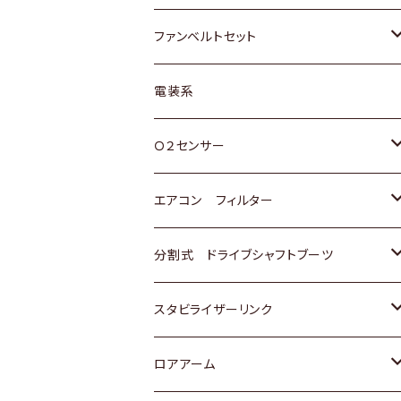
スバル
マツダ
マツダ
ダイハツ
スズキ
トヨタ
ファンベルトセット
日野
三菱
マツダ
日産
スズキ
トヨタ
電装系
スバル
三菱
ダイハツ
ダイハツ
ホンダ
Ｏ２センサー
スバル
マツダ
三菱
スズキ
トヨタ
エアコン フィルター
三菱
スバル
日産
ホンダ
トヨタ
分割式 ドライブシャフトブーツ
スバル
いすゞ
スズキ
ホンダ
トヨタ
スタビライザーリンク
ダイハツ
日産
スズキ
ホンダ
トヨタ
ロアアーム