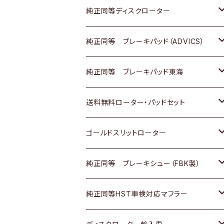
マツダ
ダイハツ
ダイハツ
日産
スズキ
日産
トヨタ
純正同等ディスクローター
三菱
マツダ
三菱
ダイハツ
日産
いすゞ
ホンダ
トヨタ
純正同等 ブレーキパッド（ADVICS）
スバル
三菱
日野
マツダ
いすゞ
ダイハツ
スズキ
ホンダ
トヨタ
純正同等 ブレーキパッド東海
日野
日野
三菱ふそう
三菱
ダイハツ
マツダ
日産
スズキ
ホンダ
トヨタ
送料無料ローター・パッドセット
三菱ふそう
三菱ふそう
その他
スバル
マツダ
三菱
ダイハツ
日産
スズキ
ホンダ
トヨタ
ゴールドスリットローター
ＢＭＷ
三菱
マツダ
いすゞ
日産
日産
ホンダ
トヨタ
純正同等 ブレーキシュー（FBK製）
スバル
三菱
ダイハツ
ダイハツ
いすゞ
スズキ
ホンダ
ホンダ
純正同等HST車検対応マフラー
スバル
マツダ
マツダ
ダイハツ
日産
スズキ
スズキ
トヨタ