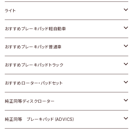
ホンダ
トヨタ
ライト
スズキ
ホンダ
トヨタ
おすすめブレーキパッド軽自動車
日産
スズキ
スズキ
トヨタ
おすすめブレーキパッド普通車
いすゞ
日産
日産
ホンダ
トヨタ
おすすめブレーキパッドトラック
ダイハツ
いすゞ
いすゞ
スズキ
ホンダ
トヨタ
おすすめローター・パッドセット
マツダ
ダイハツ
ダイハツ
日産
スズキ
日産
トヨタ
純正同等ディスクローター
三菱
マツダ
三菱
ダイハツ
日産
いすゞ
ホンダ
トヨタ
純正同等 ブレーキパッド（ADVICS）