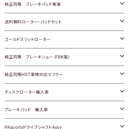
スバル
三菱
日野
マツダ
いすゞ
ダイハツ
スズキ
ホンダ
トヨタ
純正同等 ブレーキパッド東海
日野
日野
三菱ふそう
三菱
ダイハツ
マツダ
日産
スズキ
ホンダ
トヨタ
送料無料ローター・パッドセット
三菱ふそう
三菱ふそう
その他
スバル
マツダ
三菱
ダイハツ
日産
スズキ
ホンダ
トヨタ
ゴールドスリットローター
ＢＭＷ
三菱
マツダ
いすゞ
日産
日産
ホンダ
トヨタ
純正同等 ブレーキシュー（FBK製）
スバル
三菱
ダイハツ
ダイハツ
いすゞ
スズキ
ホンダ
ホンダ
純正同等HST車検対応マフラー
スバル
マツダ
マツダ
ダイハツ
日産
スズキ
スズキ
トヨタ
ディスクローター輸入車
三菱
三菱
マツダ
ダイハツ
日産
日産
ホンダ
ＡＵＤＩ
ブレーキパッド 輸入車
スバル
スバル
三菱
マツダ
ダイハツ
ダイハツ
スズキ
ＢＥＮＺ
ＢＥＮＺ
PAsportsドライブシャフトAssy