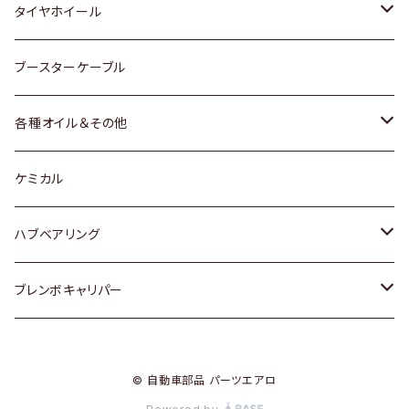
マツダ
スバル
三菱
ダイハツ
ダイハツ
日産
日産
タイヤホイール
レクサス
スバル
マツダ
スバル
ダイハツ
ダイハツ
トヨタ
ブースターケーブル
三菱
マツダ
マツダ
ホンダ
各種オイル＆その他
スバル
スバル
スズキ
ディーデル洗浄添加剤
ケミカル
日産
ハブベアリング
ダイハツ
トヨタ
ブレンボキャリパー
ホンダ
ホンダ
© 自動車部品 パーツエアロ
スズキ
日産