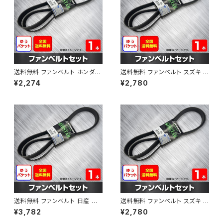
送料無料 ファンベルト ホンダ フ
送料無料 ファンベルト スズキ ス
ィット 型式GE6 H19.10～H25.
ペーシア 型式MK32S H25.03
¥2,274
¥2,780
09 （国内トップメーカー） 1本 H
～H30.02 （国内トップメーカ
AB-0003
ー） 1本 HAB-0004
送料無料 ファンベルト 日産 キ
送料無料 ファンベルト スズキ ワ
ューブ 型式Z12 H20.11～H24.
ゴンR 型式MH34S H24.09～
¥3,782
¥2,780
10 （国内トップメーカー） 1本 H
H29.02 （国内トップメーカー）