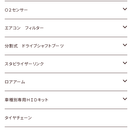
スバル
三菱
ダイハツ
ダイハツ
ホンダ
Ｏ２センサー
スバル
マツダ
三菱
スズキ
トヨタ
エアコン フィルター
三菱
スバル
日産
ホンダ
トヨタ
分割式 ドライブシャフトブーツ
スバル
いすゞ
スズキ
ホンダ
トヨタ
スタビライザーリンク
ダイハツ
日産
スズキ
ホンダ
トヨタ
ロアアーム
マツダ
ダイハツ
日産
スズキ
ホンダ
ホンダ
車種別専用ＨＩＤキット
三菱
マツダ
いすゞ
日産
スズキ
スズキ
トヨタ
タイヤチェーン