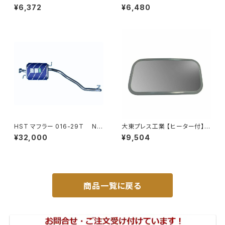
ックミラー77年いすゞ 300 L0
ク S201C S211C S201P S211
¥6,372
¥6,480
04 小判 DI-75
Pサイドミラー/ドアミラー (助手
席側) 左 DI-651
HST マフラー 016-29T NV
大東プレス工業 【ヒーター付】サ
350キャラバン VR2E26 ニッサ
イドミラー/バックミラーJ08 DI
¥32,000
¥9,504
ン 本体オールステンレス 車検
-7Z
対応 純正同等
商品一覧に戻る