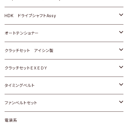
ＢＥＮＺ
スバル
三菱
マツダ
マツダ
日産
ＢＭＷ
ＢＭＷ
トヨタ
HDK ドライブシャフトAssy
スバル
三菱
三菱
いすゞ
GOLF
ＷＡＧＥＮ
ホンダ
スズキ
オートテンショナー
スバル
スバル
ダイハツ
ＷＡＧＥＮ
ＶＯＬＶＯ
スズキ
ダイハツ
トヨタ
クラッチセット アイシン製
マツダ
アストロ（シボレー）
日産
日産
ホンダ
クラッチセットＥＸＥＤＹ
三菱
クライスラー
ダイハツ
ホンダ
スズキ
ホンダ
タイミングベルト
スバル
マツダ
マツダ
ダイハツ
スズキ
トヨタ
ファンベルトセット
日野
三菱
マツダ
日産
スズキ
トヨタ
電装系