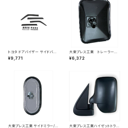
トヨタ ドアバイザー サイドバイ
大東プレス工業 トレーラーミ
ザー タンク 900系 ルーミー 9
ラー 黒 UD L013 NS
¥9,771
¥6,372
00系 M900A M910A サイドド
角型 左 DI-58B
ア 金具付き ZERO DS13
大東プレス工業 サイドミラー/バ
大東プレス工業ハイゼットトラッ