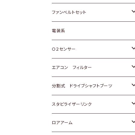
スバル
マツダ
マツダ
ダイハツ
スズキ
トヨタ
ファンベルトセット
日野
三菱
マツダ
日産
スズキ
トヨタ
電装系
スバル
三菱
ダイハツ
ダイハツ
ホンダ
Ｏ２センサー
スバル
マツダ
三菱
スズキ
トヨタ
エアコン フィルター
三菱
スバル
日産
ホンダ
トヨタ
分割式 ドライブシャフトブーツ
スバル
いすゞ
スズキ
ホンダ
トヨタ
スタビライザーリンク
ダイハツ
日産
スズキ
ホンダ
トヨタ
ロアアーム