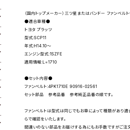
（国内トップメーカー）三ツ星またはバンドー ファンベルト
●適合車種●
トヨタ プラッツ
型式:SCP11
年式:H14.10～
エンジン型式:1SZFE
適用情報:L=1710
●セット内容●
ファンベルト:4PK1710E 90916-02561
セット部品 参考品番 参考純正品番の順です。
ファンベルトは型式は同じでもお車によって種類があり適
らで確認をいたします。
間違いのない部品をお届けする為にもお手数ですがご注