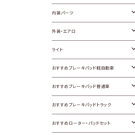
内装パーツ
トヨタ
外装・エアロ
ホンダ
トヨタ
ライト
スズキ
ホンダ
トヨタ
おすすめブレーキパッド軽自動車
日産
スズキ
スズキ
トヨタ
おすすめブレーキパッド普通車
いすゞ
日産
日産
ホンダ
トヨタ
おすすめブレーキパッドトラック
ダイハツ
いすゞ
いすゞ
スズキ
ホンダ
トヨタ
おすすめローター・パッドセット