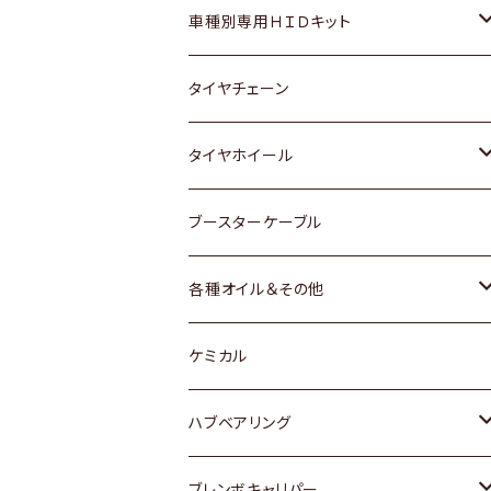
マツダ
ダイハツ
日産
スズキ
ホンダ
ホンダ
車種別専用ＨＩＤキット
三菱
マツダ
いすゞ
日産
スズキ
スズキ
トヨタ
タイヤチェーン
マツダ
スバル
三菱
ダイハツ
ダイハツ
日産
日産
タイヤホイール
レクサス
スバル
マツダ
スバル
ダイハツ
ダイハツ
トヨタ
ブースターケーブル
三菱
マツダ
マツダ
ホンダ
各種オイル＆その他
スバル
スバル
スズキ
ディーデル洗浄添加剤
ケミカル
日産
ハブベアリング
ダイハツ
トヨタ
ブレンボキャリパー