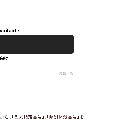
vailable
向け
通報する
型式」、「型式指定番号」、「類別区分番号」を