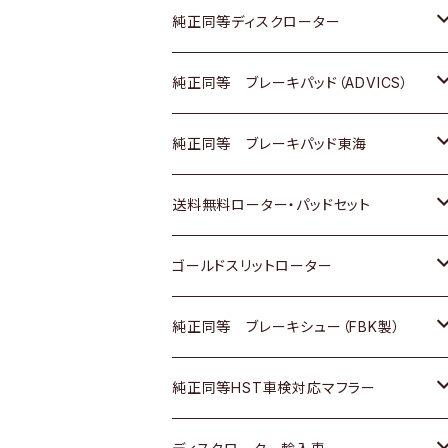
マツダ
ダイハツ
ダイハツ
日産
スズキ
日産
トヨタ
純正同等ディスクローター
三菱
マツダ
三菱
ダイハツ
日産
いすゞ
ホンダ
トヨタ
純正同等 ブレーキパッド（ADVICS）
スバル
三菱
日野
マツダ
いすゞ
ダイハツ
スズキ
ホンダ
トヨタ
純正同等 ブレーキパッド東海
日野
日野
三菱ふそう
三菱
ダイハツ
マツダ
日産
スズキ
ホンダ
トヨタ
送料無料ローター・パッドセット
三菱ふそう
三菱ふそう
その他
スバル
マツダ
三菱
ダイハツ
日産
スズキ
ホンダ
トヨタ
ゴールドスリットローター
ＢＭＷ
三菱
マツダ
いすゞ
日産
日産
ホンダ
トヨタ
純正同等 ブレーキシュー（FBK製）
スバル
三菱
ダイハツ
ダイハツ
いすゞ
スズキ
ホンダ
ホンダ
純正同等HST車検対応マフラー
スバル
マツダ
マツダ
ダイハツ
日産
スズキ
スズキ
トヨタ