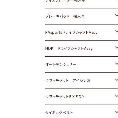
ディスクローター輸入車
三菱
三菱
マツダ
ダイハツ
日産
日産
ホンダ
ＡＵＤＩ
ブレーキパッド 輸入車
スバル
スバル
三菱
マツダ
ダイハツ
ダイハツ
スズキ
ＢＥＮＺ
ＢＥＮＺ
PAsportsドライブシャフトAssy
ＢＥＮＺ
スバル
三菱
マツダ
マツダ
日産
ＢＭＷ
ＢＭＷ
トヨタ
HDK ドライブシャフトAssy
スバル
三菱
三菱
いすゞ
GOLF
ＷＡＧＥＮ
ホンダ
スズキ
オートテンショナー
スバル
スバル
ダイハツ
ＷＡＧＥＮ
ＶＯＬＶＯ
スズキ
ダイハツ
トヨタ
クラッチセット アイシン製
マツダ
アストロ（シボレー）
日産
日産
ホンダ
クラッチセットＥＸＥＤＹ
三菱
クライスラー
ダイハツ
ホンダ
スズキ
ホンダ
タイミングベルト