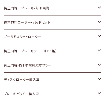
スバル
三菱
日野
マツダ
いすゞ
ダイハツ
スズキ
ホンダ
トヨタ
純正同等 ブレーキパッド東海
日野
日野
三菱ふそう
三菱
ダイハツ
マツダ
日産
スズキ
ホンダ
トヨタ
送料無料ローター・パッドセット
三菱ふそう
三菱ふそう
その他
スバル
マツダ
三菱
ダイハツ
日産
スズキ
ホンダ
トヨタ
ゴールドスリットローター
ＢＭＷ
三菱
マツダ
いすゞ
日産
日産
ホンダ
トヨタ
純正同等 ブレーキシュー（FBK製）
スバル
三菱
ダイハツ
ダイハツ
いすゞ
スズキ
ホンダ
ホンダ
純正同等HST車検対応マフラー
スバル
マツダ
マツダ
ダイハツ
日産
スズキ
スズキ
トヨタ
ディスクローター輸入車
三菱
三菱
マツダ
ダイハツ
日産
日産
ホンダ
ＡＵＤＩ
ブレーキパッド 輸入車