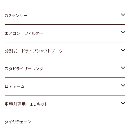
スバル
三菱
ダイハツ
ダイハツ
ホンダ
Ｏ２センサー
スバル
マツダ
三菱
スズキ
トヨタ
エアコン フィルター
三菱
スバル
日産
ホンダ
トヨタ
分割式 ドライブシャフトブーツ
スバル
いすゞ
スズキ
ホンダ
トヨタ
スタビライザーリンク
ダイハツ
日産
スズキ
ホンダ
トヨタ
ロアアーム
マツダ
ダイハツ
日産
スズキ
ホンダ
ホンダ
車種別専用ＨＩＤキット
三菱
マツダ
いすゞ
日産
スズキ
スズキ
トヨタ
タイヤチェーン