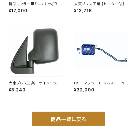
新品マフラー■ミニカトッポBJ
大東プレス工業 【ヒーター付】
H42A H42V H47A H47V純
ハイウェイミラー R1000 326×
¥17,000
¥13,716
正同等/車検対応 065-75
206 リモコン無 ヒーター付 DI-
6121CXY
大東プレス工業 サイドミラー/
HST マフラー 016-29T NV
バックミラー ダイハツ ハイ
350キャラバン VR2E26 ニッサ
¥3,240
¥32,000
ゼット トラック 左 99年～
ン 本体オールステンレス 車検
DI-639
対応 純正同等
商品一覧に戻る