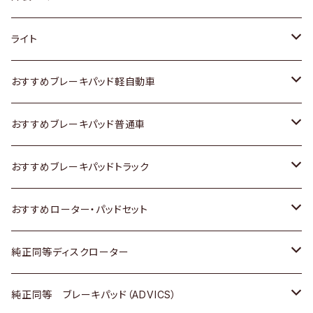
ホンダ
トヨタ
ライト
スズキ
ホンダ
トヨタ
おすすめブレーキパッド軽自動車
日産
スズキ
スズキ
トヨタ
おすすめブレーキパッド普通車
いすゞ
日産
日産
ホンダ
トヨタ
おすすめブレーキパッドトラック
ダイハツ
いすゞ
いすゞ
スズキ
ホンダ
トヨタ
おすすめローター・パッドセット
マツダ
ダイハツ
ダイハツ
日産
スズキ
日産
トヨタ
純正同等ディスクローター
三菱
マツダ
三菱
ダイハツ
日産
いすゞ
ホンダ
トヨタ
純正同等 ブレーキパッド（ADVICS）