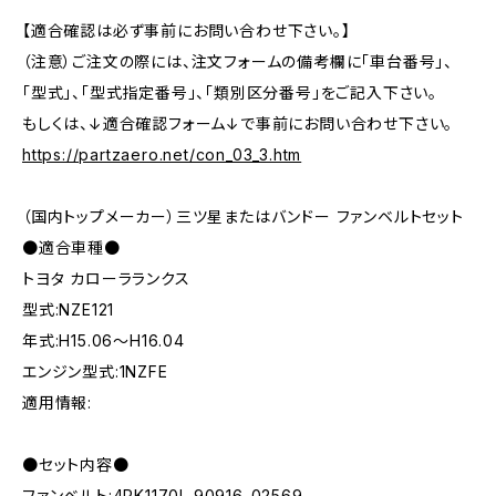
【適合確認は必ず事前にお問い合わせ下さい。】
（注意）ご注文の際には、注文フォームの備考欄に「車台番号」、
「型式」、「型式指定番号」、「類別区分番号」をご記入下さい。
もしくは、↓適合確認フォーム↓で事前にお問い合わせ下さい。
https://partzaero.net/con_03_3.htm
（国内トップメーカー）三ツ星またはバンドー ファンベルトセット
●適合車種●
トヨタ カローラランクス
型式:NZE121
年式:H15.06～H16.04
エンジン型式:1NZFE
適用情報:
●セット内容●
ファンベルト:4PK1170L 90916-02569