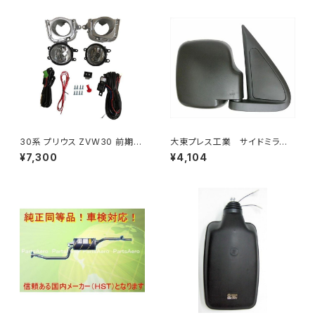
30系 プリウス ZVW30 前期
大東プレス工業 サイドミラー/
純正 タイプ フォグランプ ユニッ
バックミラダイハツ ハイゼッ
¥7,300
¥4,104
ト バルブ 配線 スイッチ H11 左
ト 右 99年～ DI-646
右セット AP-PZF-30