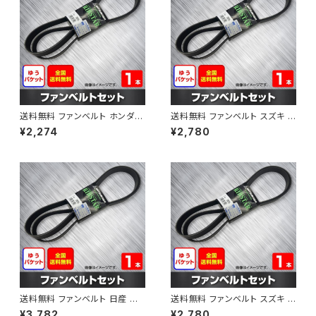
送料無料 ファンベルト ホンダ フ
送料無料 ファンベルト スズキ ス
ィット 型式GE6 H19.10～H25.
ペーシア 型式MK32S H25.03
¥2,274
¥2,780
09 （国内トップメーカー） 1本 H
～H30.02 （国内トップメーカ
AB-0003
ー） 1本 HAB-0004
送料無料 ファンベルト 日産 キ
送料無料 ファンベルト スズキ ワ
ューブ 型式Z12 H20.11～H24.
ゴンR 型式MH34S H24.09～
¥3,782
¥2,780