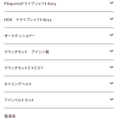
スバル
スバル
三菱
マツダ
ダイハツ
ダイハツ
スズキ
ＢＥＮＺ
ＢＥＮＺ
PAsportsドライブシャフトAssy
ＢＥＮＺ
スバル
三菱
マツダ
マツダ
日産
ＢＭＷ
ＢＭＷ
トヨタ
HDK ドライブシャフトAssy
スバル
三菱
三菱
いすゞ
GOLF
ＷＡＧＥＮ
ホンダ
スズキ
オートテンショナー
スバル
スバル
ダイハツ
ＷＡＧＥＮ
ＶＯＬＶＯ
スズキ
ダイハツ
トヨタ
クラッチセット アイシン製
マツダ
アストロ（シボレー）
日産
日産
ホンダ
クラッチセットＥＸＥＤＹ
三菱
クライスラー
ダイハツ
ホンダ
スズキ
ホンダ
タイミングベルト
スバル
マツダ
マツダ
ダイハツ
スズキ
トヨタ
ファンベルトセット
日野
三菱
マツダ
日産
スズキ
トヨタ
電装系