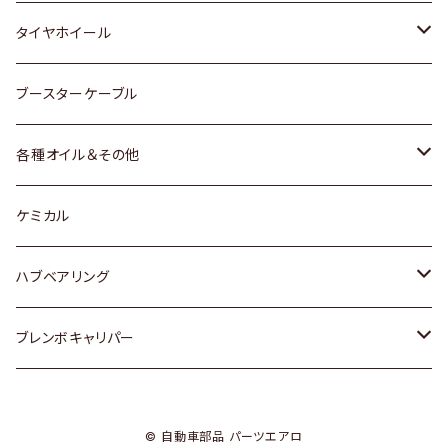
マツダ
スバル
三菱
ダイハツ
ダイハツ
日産
日産
タイヤホイール
レクサス
スバル
マツダ
スバル
ダイハツ
ダイハツ
トヨタ
ブースターケーブル
三菱
マツダ
マツダ
ホンダ
各種オイル＆その他
スバル
スバル
スズキ
ディーデル洗浄添加剤
ケミカル
日産
ハブベアリング
ダイハツ
トヨタ
ブレンボキャリパー
ホンダ
ホンダ
© 自動車部品 パーツエアロ