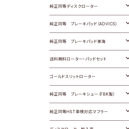
マツダ
ダイハツ
ダイハツ
日産
スズキ
日産
トヨタ
純正同等ディスクローター
三菱
マツダ
三菱
ダイハツ
日産
いすゞ
ホンダ
トヨタ
純正同等 ブレーキパッド（ADVICS）
スバル
三菱
日野
マツダ
いすゞ
ダイハツ
スズキ
ホンダ
トヨタ
純正同等 ブレーキパッド東海
日野
日野
三菱ふそう
三菱
ダイハツ
マツダ
日産
スズキ
ホンダ
トヨタ
送料無料ローター・パッドセット
三菱ふそう
三菱ふそう
その他
スバル
マツダ
三菱
ダイハツ
日産
スズキ
ホンダ
トヨタ
ゴールドスリットローター
ＢＭＷ
三菱
マツダ
いすゞ
日産
日産
ホンダ
トヨタ
純正同等 ブレーキシュー（FBK製）
スバル
三菱
ダイハツ
ダイハツ
いすゞ
スズキ
ホンダ
ホンダ
純正同等HST車検対応マフラー
スバル
マツダ
マツダ
ダイハツ
日産
スズキ
スズキ
トヨタ