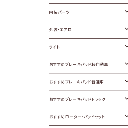
内装パーツ
トヨタ
外装・エアロ
ホンダ
トヨタ
ライト
スズキ
ホンダ
トヨタ
おすすめブレーキパッド軽自動車
日産
スズキ
スズキ
トヨタ
おすすめブレーキパッド普通車
いすゞ
日産
日産
ホンダ
トヨタ
おすすめブレーキパッドトラック
ダイハツ
いすゞ
いすゞ
スズキ
ホンダ
トヨタ
おすすめローター・パッドセット