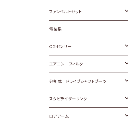
スバル
マツダ
マツダ
ダイハツ
スズキ
トヨタ
ファンベルトセット
日野
三菱
マツダ
日産
スズキ
トヨタ
電装系
スバル
三菱
ダイハツ
ダイハツ
ホンダ
Ｏ２センサー
スバル
マツダ
三菱
スズキ
トヨタ
エアコン フィルター
三菱
スバル
日産
ホンダ
トヨタ
分割式 ドライブシャフトブーツ
スバル
いすゞ
スズキ
ホンダ
トヨタ
スタビライザーリンク
ダイハツ
日産
スズキ
ホンダ
トヨタ
ロアアーム