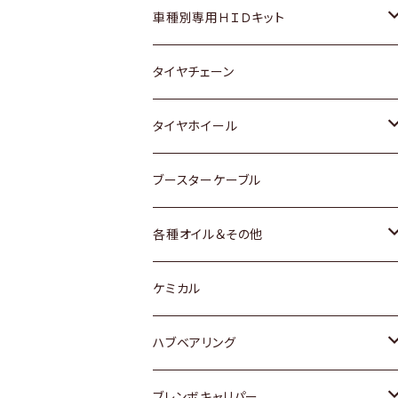
マツダ
ダイハツ
日産
スズキ
ホンダ
ホンダ
車種別専用ＨＩＤキット
三菱
マツダ
いすゞ
日産
スズキ
スズキ
トヨタ
タイヤチェーン
マツダ
スバル
三菱
ダイハツ
ダイハツ
日産
日産
タイヤホイール
レクサス
スバル
マツダ
スバル
ダイハツ
ダイハツ
トヨタ
ブースターケーブル
三菱
マツダ
マツダ
ホンダ
各種オイル＆その他
スバル
スバル
スズキ
ディーデル洗浄添加剤
ケミカル
日産
ハブベアリング
ダイハツ
トヨタ
ブレンボキャリパー