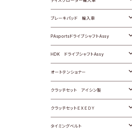
ディスクローター輸入車
三菱
三菱
マツダ
ダイハツ
日産
日産
ホンダ
ＡＵＤＩ
ブレーキパッド 輸入車
スバル
スバル
三菱
マツダ
ダイハツ
ダイハツ
スズキ
ＢＥＮＺ
ＢＥＮＺ
PAsportsドライブシャフトAssy
ＢＥＮＺ
スバル
三菱
マツダ
マツダ
日産
ＢＭＷ
ＢＭＷ
トヨタ
HDK ドライブシャフトAssy
スバル
三菱
三菱
いすゞ
GOLF
ＷＡＧＥＮ
ホンダ
スズキ
オートテンショナー
スバル
スバル
ダイハツ
ＷＡＧＥＮ
ＶＯＬＶＯ
スズキ
ダイハツ
トヨタ
クラッチセット アイシン製
マツダ
アストロ（シボレー）
日産
日産
ホンダ
クラッチセットＥＸＥＤＹ
三菱
クライスラー
ダイハツ
ホンダ
スズキ
ホンダ
タイミングベルト