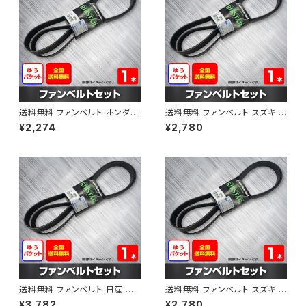
送料無料 ファンベルト ホンダ フ
送料無料 ファンベルト スズキ ス
ィット 型式GE6 H19.10～H25.
ペーシア 型式MK32S H25.03
¥2,274
¥2,780
09 （国内トップメーカー） 1本 H
～H30.02 （国内トップメーカ
AB-0003
ー） 1本 HAB-0004
送料無料 ファンベルト 日産 キ
送料無料 ファンベルト スズキ ワ
ューブ 型式Z12 H20.11～H24.
ゴンR 型式MH34S H24.09～
¥3,782
¥2,780