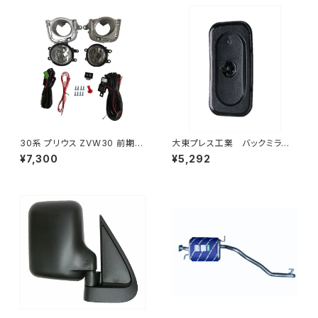
30系 プリウス ZVW30 前期
大東プレス工業 バックミラーH
純正 タイプ フォグランプ ユニッ
400 ｺﾊﾞﾝ L005 黒 J08
¥7,300
¥5,292
ト バルブ 配線 スイッチ H11 左
330×170 DI-8B
右セット AP-PZF-30