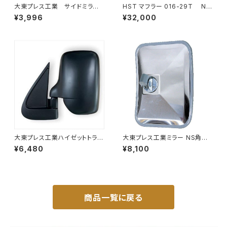
大東プレス工業 サイドミラー/
HST マフラー 016-29T NV
バックミラー ダイハツ ハイ
350キャラバン VR2E26 ニッサ
¥3,996
¥32,000
ゼット トラック 右 99年～
ン 本体オールステンレス 車検
DI-638
対応 純正同等
大東プレス工業ハイゼットトラッ
大東プレス工業ミラー NS角型
ク S201C S211C S201P S211
トレーラーﾐﾗｰ (SUS) L013 DI
¥6,480
¥8,100
Pサイドミラー/ドアミラー (助手
-58SUS
席側) 左 DI-651
商品一覧に戻る