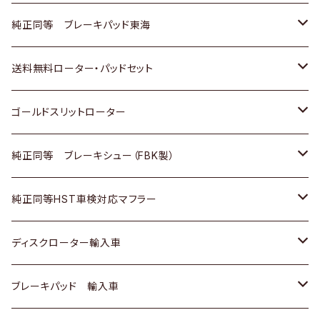
スバル
三菱
日野
マツダ
いすゞ
ダイハツ
スズキ
ホンダ
トヨタ
純正同等 ブレーキパッド東海
日野
日野
三菱ふそう
三菱
ダイハツ
マツダ
日産
スズキ
ホンダ
トヨタ
送料無料ローター・パッドセット
三菱ふそう
三菱ふそう
その他
スバル
マツダ
三菱
ダイハツ
日産
スズキ
ホンダ
トヨタ
ゴールドスリットローター
ＢＭＷ
三菱
マツダ
いすゞ
日産
日産
ホンダ
トヨタ
純正同等 ブレーキシュー（FBK製）
スバル
三菱
ダイハツ
ダイハツ
いすゞ
スズキ
ホンダ
ホンダ
純正同等HST車検対応マフラー
スバル
マツダ
マツダ
ダイハツ
日産
スズキ
スズキ
トヨタ
ディスクローター輸入車
三菱
三菱
マツダ
ダイハツ
日産
日産
ホンダ
ＡＵＤＩ
ブレーキパッド 輸入車