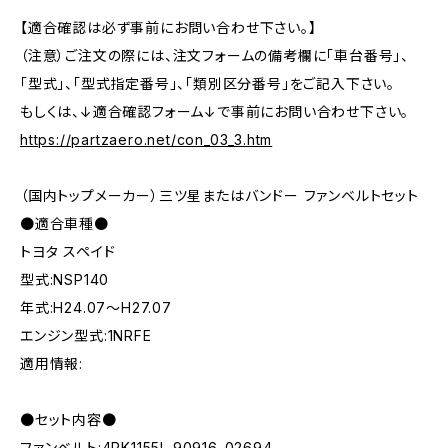
【適合確認は必ず事前にお問い合わせ下さい。】
（注意）ご注文の際には、注文フォームの備考欄に「車台番号」、
「型式」、「型式指定番号」、「類別区分番号」をご記入下さい。
もしくは、↓適合確認フォーム↓で事前にお問い合わせ下さい。
https://partzaero.net/con_03_3.htm
（国内トップメーカー）三ツ星またはバンドー ファンベルトセット
●適合車種●
トヨタ スペイド
型式:NSP140
年式:H24.07～H27.07
エンジン型式:1NRFE
適用情報:
●セット内容●
ファンベルト:4PK1155L 90916-02694