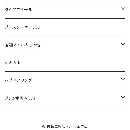
マツダ
スバル
三菱
ダイハツ
ダイハツ
日産
日産
タイヤホイール
レクサス
スバル
マツダ
スバル
ダイハツ
ダイハツ
トヨタ
ブースターケーブル
三菱
マツダ
マツダ
ホンダ
各種オイル＆その他
スバル
スバル
スズキ
ディーデル洗浄添加剤
ケミカル
日産
ハブベアリング
ダイハツ
トヨタ
ブレンボキャリパー
ホンダ
ホンダ
© 自動車部品 パーツエアロ