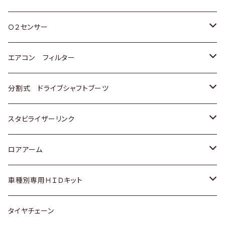
スバル
三菱
ダイハツ
ダイハツ
ホンダ
Ｏ２センサー
スバル
マツダ
三菱
スズキ
トヨタ
エアコン フィルター
三菱
スバル
日産
ホンダ
トヨタ
分割式 ドライブシャフトブーツ
スバル
いすゞ
スズキ
ホンダ
トヨタ
スタビライザーリンク
ダイハツ
日産
スズキ
ホンダ
トヨタ
ロアアーム
マツダ
ダイハツ
日産
スズキ
ホンダ
ホンダ
車種別専用ＨＩＤキット
三菱
マツダ
いすゞ
日産
スズキ
スズキ
トヨタ
タイヤチェーン