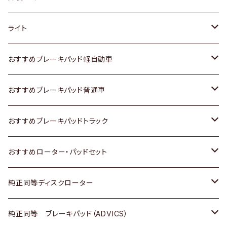
ホンダ
トヨタ
ライト
スズキ
ホンダ
トヨタ
おすすめブレーキパッド軽自動車
日産
スズキ
スズキ
トヨタ
おすすめブレーキパッド普通車
いすゞ
日産
日産
ホンダ
トヨタ
おすすめブレーキパッドトラック
ダイハツ
いすゞ
いすゞ
スズキ
ホンダ
トヨタ
おすすめローター・パッドセット
マツダ
ダイハツ
ダイハツ
日産
スズキ
日産
トヨタ
純正同等ディスクローター
三菱
マツダ
三菱
ダイハツ
日産
いすゞ
ホンダ
トヨタ
純正同等 ブレーキパッド（ADVICS）