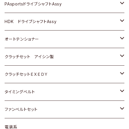
スバル
スバル
三菱
マツダ
ダイハツ
ダイハツ
スズキ
ＢＥＮＺ
ＢＥＮＺ
PAsportsドライブシャフトAssy
ＢＥＮＺ
スバル
三菱
マツダ
マツダ
日産
ＢＭＷ
ＢＭＷ
トヨタ
HDK ドライブシャフトAssy
スバル
三菱
三菱
いすゞ
GOLF
ＷＡＧＥＮ
ホンダ
スズキ
オートテンショナー
スバル
スバル
ダイハツ
ＷＡＧＥＮ
ＶＯＬＶＯ
スズキ
ダイハツ
トヨタ
クラッチセット アイシン製
マツダ
アストロ（シボレー）
日産
日産
ホンダ
クラッチセットＥＸＥＤＹ
三菱
クライスラー
ダイハツ
ホンダ
スズキ
ホンダ
タイミングベルト
スバル
マツダ
マツダ
ダイハツ
スズキ
トヨタ
ファンベルトセット
日野
三菱
マツダ
日産
スズキ
トヨタ
電装系