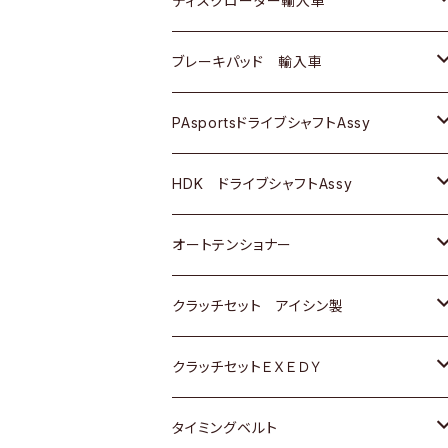
ディスクローター輸入車
三菱
三菱
マツダ
ダイハツ
日産
日産
ホンダ
ＡＵＤＩ
ブレーキパッド 輸入車
スバル
スバル
三菱
マツダ
ダイハツ
ダイハツ
スズキ
ＢＥＮＺ
ＢＥＮＺ
PAsportsドライブシャフトAssy
ＢＥＮＺ
スバル
三菱
マツダ
マツダ
日産
ＢＭＷ
ＢＭＷ
トヨタ
HDK ドライブシャフトAssy
スバル
三菱
三菱
いすゞ
GOLF
ＷＡＧＥＮ
ホンダ
スズキ
オートテンショナー
スバル
スバル
ダイハツ
ＷＡＧＥＮ
ＶＯＬＶＯ
スズキ
ダイハツ
トヨタ
クラッチセット アイシン製
マツダ
アストロ（シボレー）
日産
日産
ホンダ
クラッチセットＥＸＥＤＹ
三菱
クライスラー
ダイハツ
ホンダ
スズキ
ホンダ
タイミングベルト