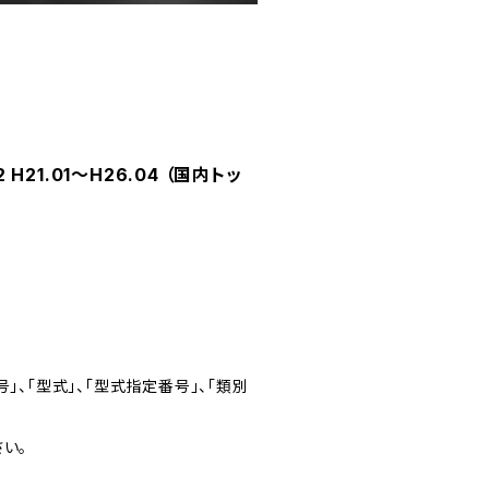
21.01～H26.04 （国内トッ
」、「型式」、「型式指定番号」、「類別
い。