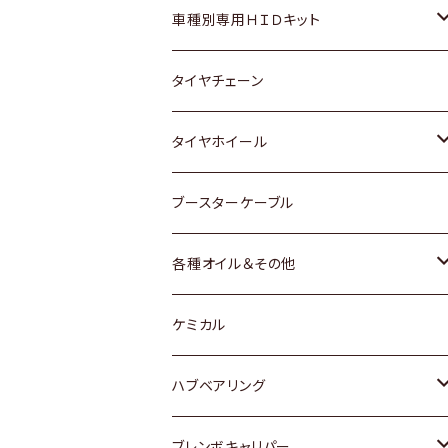
マツダ
ダイハツ
日産
スズキ
ホンダ
ホンダ
車種別専用ＨＩＤキット
三菱
マツダ
いすゞ
日産
スズキ
スズキ
トヨタ
タイヤチェーン
マツダ
スバル
三菱
ダイハツ
ダイハツ
日産
日産
タイヤホイール
レクサス
スバル
マツダ
スバル
ダイハツ
ダイハツ
トヨタ
ブースターケーブル
三菱
マツダ
マツダ
ホンダ
各種オイル＆その他
スバル
スバル
スズキ
ディーデル洗浄添加剤
ケミカル
日産
ハブベアリング
ダイハツ
トヨタ
ブレンボキャリパー