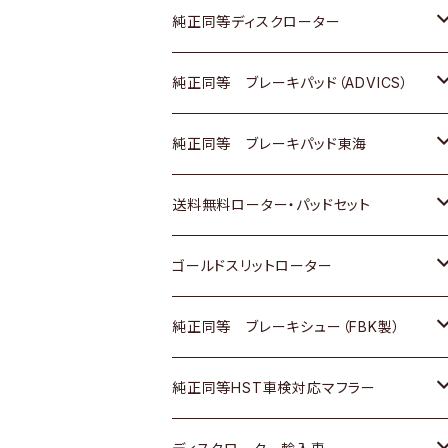
マツダ
ダイハツ
ダイハツ
日産
スズキ
日産
トヨタ
純正同等ディスクローター
三菱
マツダ
三菱
ダイハツ
日産
いすゞ
ホンダ
トヨタ
純正同等 ブレーキパッド（ADVICS）
スバル
三菱
日野
マツダ
いすゞ
ダイハツ
スズキ
ホンダ
トヨタ
純正同等 ブレーキパッド東海
日野
日野
三菱ふそう
三菱
ダイハツ
マツダ
日産
スズキ
ホンダ
トヨタ
送料無料ローター・パッドセット
三菱ふそう
三菱ふそう
その他
スバル
マツダ
三菱
ダイハツ
日産
スズキ
ホンダ
トヨタ
ゴールドスリットローター
ＢＭＷ
三菱
マツダ
いすゞ
日産
日産
ホンダ
トヨタ
純正同等 ブレーキシュー（FBK製）
スバル
三菱
ダイハツ
ダイハツ
いすゞ
スズキ
ホンダ
ホンダ
純正同等HST車検対応マフラー
スバル
マツダ
マツダ
ダイハツ
日産
スズキ
スズキ
トヨタ