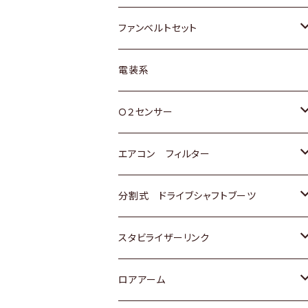
スバル
マツダ
マツダ
ダイハツ
スズキ
トヨタ
ファンベルトセット
日野
三菱
マツダ
日産
スズキ
トヨタ
電装系
スバル
三菱
ダイハツ
ダイハツ
ホンダ
Ｏ２センサー
スバル
マツダ
三菱
スズキ
トヨタ
エアコン フィルター
三菱
スバル
日産
ホンダ
トヨタ
分割式 ドライブシャフトブーツ
スバル
いすゞ
スズキ
ホンダ
トヨタ
スタビライザーリンク
ダイハツ
日産
スズキ
ホンダ
トヨタ
ロアアーム