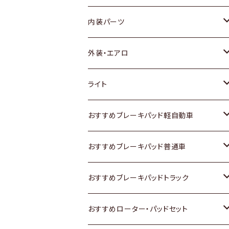
内装パーツ
トヨタ
外装・エアロ
ホンダ
トヨタ
ライト
スズキ
ホンダ
トヨタ
おすすめブレーキパッド軽自動車
日産
スズキ
スズキ
トヨタ
おすすめブレーキパッド普通車
いすゞ
日産
日産
ホンダ
トヨタ
おすすめブレーキパッドトラック
ダイハツ
いすゞ
いすゞ
スズキ
ホンダ
トヨタ
おすすめローター・パッドセット