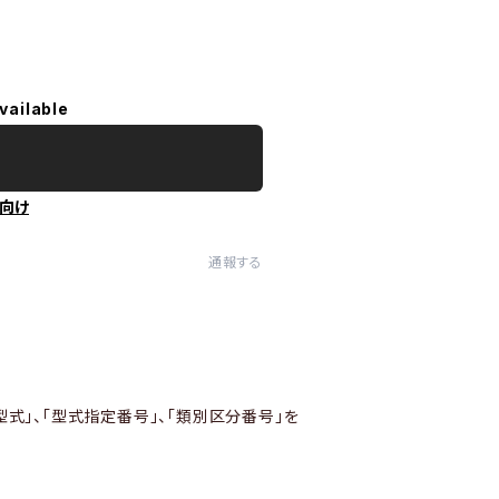
vailable
向け
通報する
型式」、「型式指定番号」、「類別区分番号」を