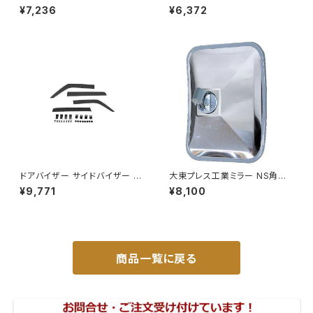
ラー UD L013 NS角型
ラー 黒 UD L013 NS
¥7,236
¥6,372
左 DI-58
角型 左 DI-58B
ドアバイザー サイドバイザー タ
大東プレス工業ミラー NS角型
ンク 900系 ルーミー 900系 M
トレーラーﾐﾗｰ (SUS) L013 DI
¥9,771
¥8,100
900A M910A サイドドア 金具
-58SUS
付き ZERO DS13
商品一覧に戻る