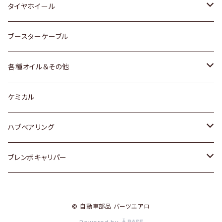
マツダ
スバル
三菱
ダイハツ
ダイハツ
日産
日産
タイヤホイール
レクサス
スバル
マツダ
スバル
ダイハツ
ダイハツ
トヨタ
ブースターケーブル
三菱
マツダ
マツダ
ホンダ
各種オイル＆その他
スバル
スバル
スズキ
ディーデル洗浄添加剤
ケミカル
日産
ハブベアリング
ダイハツ
トヨタ
ブレンボキャリパー
ホンダ
ホンダ
© 自動車部品 パーツエアロ
スズキ
日産