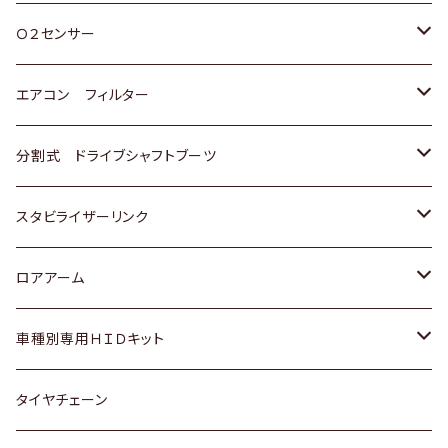
スバル
三菱
ダイハツ
ダイハツ
ホンダ
Ｏ２センサー
スバル
マツダ
三菱
スズキ
トヨタ
エアコン フィルター
三菱
スバル
日産
ホンダ
トヨタ
分割式 ドライブシャフトブーツ
スバル
いすゞ
スズキ
ホンダ
トヨタ
スタビライザーリンク
ダイハツ
日産
スズキ
ホンダ
トヨタ
ロアアーム
マツダ
ダイハツ
日産
スズキ
ホンダ
ホンダ
車種別専用ＨＩＤキット
三菱
マツダ
いすゞ
日産
スズキ
スズキ
トヨタ
タイヤチェーン