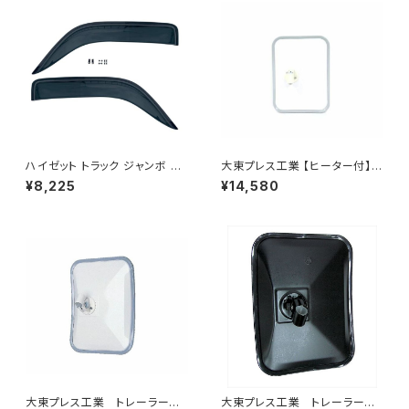
ハイゼット トラック ジャンボ S5
大東プレス工業 【ヒーター付】
00P S510P S500 S510 系 ワ
サイドミラー/バックミラー トレ
¥8,225
¥14,580
イド ドアバイザー止め具付ピク
ーラー ヒーター付 DI-58Z
シス サンバー サイド サンバイザ
ー JP-YD-HIJET
大東プレス工業 トレーラーミ
大東プレス工業 トレーラーミ