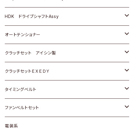
ＢＥＮＺ
スバル
三菱
マツダ
マツダ
日産
ＢＭＷ
ＢＭＷ
トヨタ
HDK ドライブシャフトAssy
スバル
三菱
三菱
いすゞ
GOLF
ＷＡＧＥＮ
ホンダ
スズキ
オートテンショナー
スバル
スバル
ダイハツ
ＷＡＧＥＮ
ＶＯＬＶＯ
スズキ
ダイハツ
トヨタ
クラッチセット アイシン製
マツダ
アストロ（シボレー）
日産
日産
ホンダ
クラッチセットＥＸＥＤＹ
三菱
クライスラー
ダイハツ
ホンダ
スズキ
ホンダ
タイミングベルト
スバル
マツダ
マツダ
ダイハツ
スズキ
トヨタ
ファンベルトセット
日野
三菱
マツダ
日産
スズキ
トヨタ
電装系