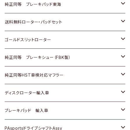
スバル
三菱
日野
マツダ
いすゞ
ダイハツ
スズキ
ホンダ
トヨタ
純正同等 ブレーキパッド東海
日野
日野
三菱ふそう
三菱
ダイハツ
マツダ
日産
スズキ
ホンダ
トヨタ
送料無料ローター・パッドセット
三菱ふそう
三菱ふそう
その他
スバル
マツダ
三菱
ダイハツ
日産
スズキ
ホンダ
トヨタ
ゴールドスリットローター
ＢＭＷ
三菱
マツダ
いすゞ
日産
日産
ホンダ
トヨタ
純正同等 ブレーキシュー（FBK製）
スバル
三菱
ダイハツ
ダイハツ
いすゞ
スズキ
ホンダ
ホンダ
純正同等HST車検対応マフラー
スバル
マツダ
マツダ
ダイハツ
日産
スズキ
スズキ
トヨタ
ディスクローター輸入車
三菱
三菱
マツダ
ダイハツ
日産
日産
ホンダ
ＡＵＤＩ
ブレーキパッド 輸入車
スバル
スバル
三菱
マツダ
ダイハツ
ダイハツ
スズキ
ＢＥＮＺ
ＢＥＮＺ
PAsportsドライブシャフトAssy