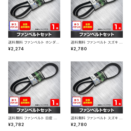
送料無料 ファンベルト ホンダ フ
送料無料 ファンベルト スズキ ス
ィット 型式GE6 H19.10～H25.
ペーシア 型式MK32S H25.03
¥2,274
¥2,780
09 （国内トップメーカー） 1本 H
～H30.02 （国内トップメーカ
AB-0003
ー） 1本 HAB-0004
送料無料 ファンベルト 日産 キ
送料無料 ファンベルト スズキ ワ
ューブ 型式Z12 H20.11～H24.
ゴンR 型式MH34S H24.09～
¥3,782
¥2,780
10 （国内トップメーカー） 1本 H
H29.02 （国内トップメーカー）