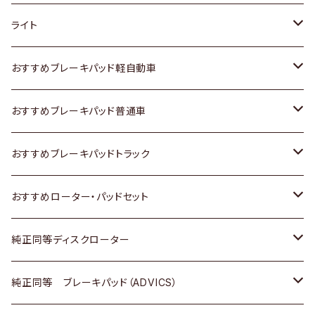
ホンダ
トヨタ
ライト
スズキ
ホンダ
トヨタ
おすすめブレーキパッド軽自動車
日産
スズキ
スズキ
トヨタ
おすすめブレーキパッド普通車
いすゞ
日産
日産
ホンダ
トヨタ
おすすめブレーキパッドトラック
ダイハツ
いすゞ
いすゞ
スズキ
ホンダ
トヨタ
おすすめローター・パッドセット
マツダ
ダイハツ
ダイハツ
日産
スズキ
日産
トヨタ
純正同等ディスクローター
三菱
マツダ
三菱
ダイハツ
日産
いすゞ
ホンダ
トヨタ
純正同等 ブレーキパッド（ADVICS）