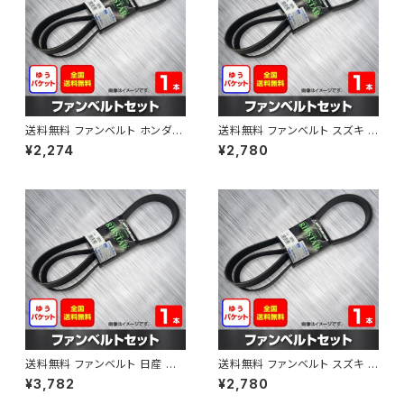
送料無料 ファンベルト ホンダ フ
送料無料 ファンベルト スズキ ス
ィット 型式GE6 H19.10～H25.
ペーシア 型式MK32S H25.03
¥2,274
¥2,780
09 （国内トップメーカー） 1本 H
～H30.02 （国内トップメーカ
AB-0003
ー） 1本 HAB-0004
送料無料 ファンベルト 日産 キ
送料無料 ファンベルト スズキ ワ
ューブ 型式Z12 H20.11～H24.
ゴンR 型式MH34S H24.09～
¥3,782
¥2,780
10 （国内トップメーカー） 1本 H
H29.02 （国内トップメーカー）