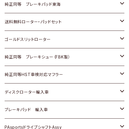
スバル
三菱
日野
マツダ
いすゞ
ダイハツ
スズキ
ホンダ
トヨタ
純正同等 ブレーキパッド東海
日野
日野
三菱ふそう
三菱
ダイハツ
マツダ
日産
スズキ
ホンダ
トヨタ
送料無料ローター・パッドセット
三菱ふそう
三菱ふそう
その他
スバル
マツダ
三菱
ダイハツ
日産
スズキ
ホンダ
トヨタ
ゴールドスリットローター
ＢＭＷ
三菱
マツダ
いすゞ
日産
日産
ホンダ
トヨタ
純正同等 ブレーキシュー（FBK製）
スバル
三菱
ダイハツ
ダイハツ
いすゞ
スズキ
ホンダ
ホンダ
純正同等HST車検対応マフラー
スバル
マツダ
マツダ
ダイハツ
日産
スズキ
スズキ
トヨタ
ディスクローター輸入車
三菱
三菱
マツダ
ダイハツ
日産
日産
ホンダ
ＡＵＤＩ
ブレーキパッド 輸入車
スバル
スバル
三菱
マツダ
ダイハツ
ダイハツ
スズキ
ＢＥＮＺ
ＢＥＮＺ
PAsportsドライブシャフトAssy