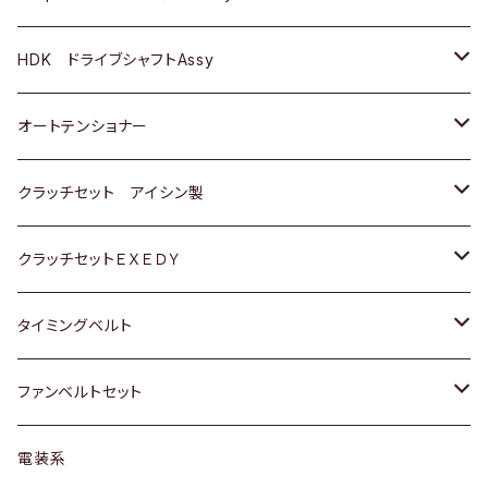
ＢＥＮＺ
スバル
三菱
マツダ
マツダ
日産
ＢＭＷ
ＢＭＷ
トヨタ
HDK ドライブシャフトAssy
スバル
三菱
三菱
いすゞ
GOLF
ＷＡＧＥＮ
ホンダ
スズキ
オートテンショナー
スバル
スバル
ダイハツ
ＷＡＧＥＮ
ＶＯＬＶＯ
スズキ
ダイハツ
トヨタ
クラッチセット アイシン製
マツダ
アストロ（シボレー）
日産
日産
ホンダ
クラッチセットＥＸＥＤＹ
三菱
クライスラー
ダイハツ
ホンダ
スズキ
ホンダ
タイミングベルト
スバル
マツダ
マツダ
ダイハツ
スズキ
トヨタ
ファンベルトセット
日野
三菱
マツダ
日産
スズキ
トヨタ
電装系