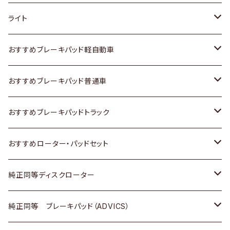
ホンダ
トヨタ
ライト
スズキ
ホンダ
トヨタ
おすすめブレーキパッド軽自動車
日産
スズキ
スズキ
トヨタ
おすすめブレーキパッド普通車
いすゞ
日産
日産
ホンダ
トヨタ
おすすめブレーキパッドトラック
ダイハツ
いすゞ
いすゞ
スズキ
ホンダ
トヨタ
おすすめローター・パッドセット
マツダ
ダイハツ
ダイハツ
日産
スズキ
日産
トヨタ
純正同等ディスクローター
三菱
マツダ
三菱
ダイハツ
日産
いすゞ
ホンダ
トヨタ
純正同等 ブレーキパッド（ADVICS）