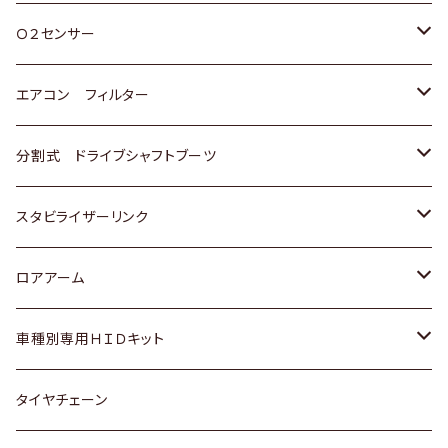
スバル
三菱
ダイハツ
ダイハツ
ホンダ
Ｏ２センサー
スバル
マツダ
三菱
スズキ
トヨタ
エアコン フィルター
三菱
スバル
日産
ホンダ
トヨタ
分割式 ドライブシャフトブーツ
スバル
いすゞ
スズキ
ホンダ
トヨタ
スタビライザーリンク
ダイハツ
日産
スズキ
ホンダ
トヨタ
ロアアーム
マツダ
ダイハツ
日産
スズキ
ホンダ
ホンダ
車種別専用ＨＩＤキット
三菱
マツダ
いすゞ
日産
スズキ
スズキ
トヨタ
タイヤチェーン