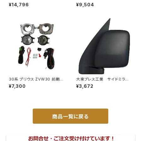
イウェイミラー ヒーター付 80
イドミラー/バックミラーJ08 DI
¥14,796
¥9,504
0Rトラック用 DI-6021CXY
-7Z
30系 プリウス ZVW30 前期
大東プレス工業 サイドミラー/
純正 タイプ フォグランプ ユニッ
バックミラーダイハツ ハイゼッ
¥7,300
¥3,672
ト バルブ 配線 スイッチ H11 左
トカーゴ 左 06年～ DI-64
右セット AP-PZF-30
9
商品一覧に戻る