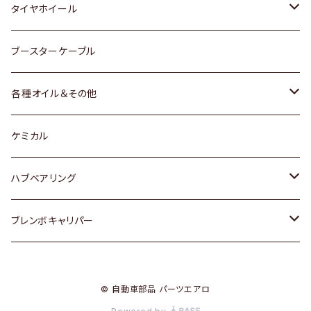
マツダ
スバル
三菱
ダイハツ
ダイハツ
日産
日産
タイヤホイール
レクサス
スバル
マツダ
スバル
ダイハツ
ダイハツ
トヨタ
ブースターケーブル
三菱
マツダ
マツダ
ホンダ
各種オイル＆その他
スバル
スバル
スズキ
ディーデル洗浄添加剤
ケミカル
日産
ハブベアリング
ダイハツ
トヨタ
ブレンボキャリパー
ホンダ
ホンダ
© 自動車部品 パーツエアロ
スズキ
日産