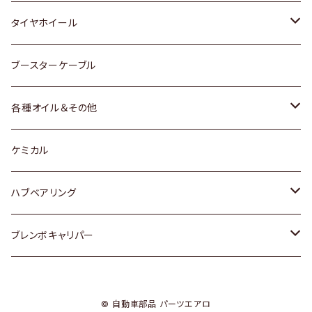
マツダ
スバル
三菱
ダイハツ
ダイハツ
日産
日産
タイヤホイール
レクサス
スバル
マツダ
スバル
ダイハツ
ダイハツ
トヨタ
ブースターケーブル
三菱
マツダ
マツダ
ホンダ
各種オイル＆その他
スバル
スバル
スズキ
ディーデル洗浄添加剤
ケミカル
日産
ハブベアリング
ダイハツ
トヨタ
ブレンボキャリパー
ホンダ
ホンダ
© 自動車部品 パーツエアロ