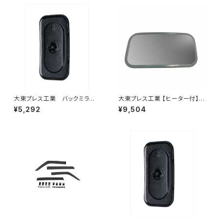
大東プレス工業 バックミラーH
大東プレス工業 【ヒーター付】サ
400 ｺﾊﾞﾝ L005 黒 J08
イドミラー/バックミラーJ08 DI
¥5,292
¥9,504
330×170 DI-8B
-7Z