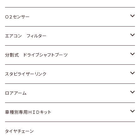
スバル
三菱
ダイハツ
ダイハツ
ホンダ
Ｏ２センサー
スバル
マツダ
三菱
スズキ
トヨタ
エアコン フィルター
三菱
スバル
日産
ホンダ
トヨタ
分割式 ドライブシャフトブーツ
スバル
いすゞ
スズキ
ホンダ
トヨタ
スタビライザーリンク
ダイハツ
日産
スズキ
ホンダ
トヨタ
ロアアーム
マツダ
ダイハツ
日産
スズキ
ホンダ
ホンダ
車種別専用ＨＩＤキット
三菱
マツダ
いすゞ
日産
スズキ
スズキ
トヨタ
タイヤチェーン