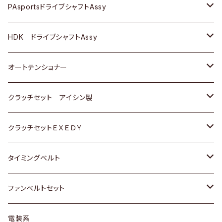
スバル
スバル
三菱
マツダ
ダイハツ
ダイハツ
スズキ
ＢＥＮＺ
ＢＥＮＺ
PAsportsドライブシャフトAssy
ＢＥＮＺ
スバル
三菱
マツダ
マツダ
日産
ＢＭＷ
ＢＭＷ
トヨタ
HDK ドライブシャフトAssy
スバル
三菱
三菱
いすゞ
GOLF
ＷＡＧＥＮ
ホンダ
スズキ
オートテンショナー
スバル
スバル
ダイハツ
ＷＡＧＥＮ
ＶＯＬＶＯ
スズキ
ダイハツ
トヨタ
クラッチセット アイシン製
マツダ
アストロ（シボレー）
日産
日産
ホンダ
クラッチセットＥＸＥＤＹ
三菱
クライスラー
ダイハツ
ホンダ
スズキ
ホンダ
タイミングベルト
スバル
マツダ
マツダ
ダイハツ
スズキ
トヨタ
ファンベルトセット
日野
三菱
マツダ
日産
スズキ
トヨタ
電装系