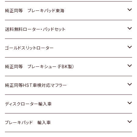
スバル
三菱
日野
マツダ
いすゞ
ダイハツ
スズキ
ホンダ
トヨタ
純正同等 ブレーキパッド東海
日野
日野
三菱ふそう
三菱
ダイハツ
マツダ
日産
スズキ
ホンダ
トヨタ
送料無料ローター・パッドセット
三菱ふそう
三菱ふそう
その他
スバル
マツダ
三菱
ダイハツ
日産
スズキ
ホンダ
トヨタ
ゴールドスリットローター
ＢＭＷ
三菱
マツダ
いすゞ
日産
日産
ホンダ
トヨタ
純正同等 ブレーキシュー（FBK製）
スバル
三菱
ダイハツ
ダイハツ
いすゞ
スズキ
ホンダ
ホンダ
純正同等HST車検対応マフラー
スバル
マツダ
マツダ
ダイハツ
日産
スズキ
スズキ
トヨタ
ディスクローター輸入車
三菱
三菱
マツダ
ダイハツ
日産
日産
ホンダ
ＡＵＤＩ
ブレーキパッド 輸入車