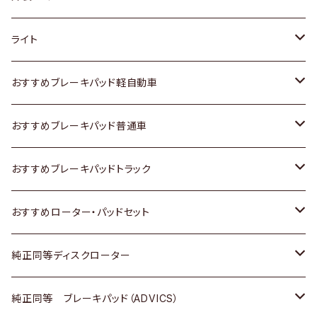
ホンダ
トヨタ
ライト
スズキ
ホンダ
トヨタ
おすすめブレーキパッド軽自動車
日産
スズキ
スズキ
トヨタ
おすすめブレーキパッド普通車
いすゞ
日産
日産
ホンダ
トヨタ
おすすめブレーキパッドトラック
ダイハツ
いすゞ
いすゞ
スズキ
ホンダ
トヨタ
おすすめローター・パッドセット
マツダ
ダイハツ
ダイハツ
日産
スズキ
日産
トヨタ
純正同等ディスクローター
三菱
マツダ
三菱
ダイハツ
日産
いすゞ
ホンダ
トヨタ
純正同等 ブレーキパッド（ADVICS）