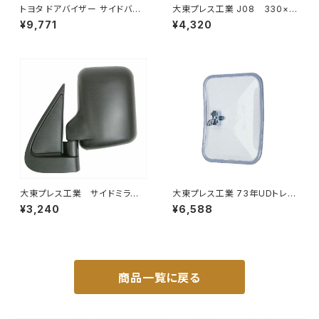
トヨタ ドアバイザー サイドバイ
大東プレス工業 J08 330×1
ザー タンク 900系 ルーミー 9
70 サイドミラー/バックミラー
¥9,771
¥4,320
00系 M900A M910A サイドド
L012 黒 DI-7B
ア 金具付き ZERO DS13
大東プレス工業 サイドミラー/
大東プレス工業 73年UDトレー
バックミラー ダイハツ ハイ
ラーミラーL013 （P付） DI-52
¥3,240
¥6,588
ゼット トラック 左 99年～
DI-639
商品一覧に戻る