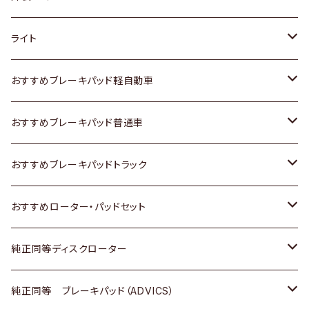
ホンダ
トヨタ
ライト
スズキ
ホンダ
トヨタ
おすすめブレーキパッド軽自動車
日産
スズキ
スズキ
トヨタ
おすすめブレーキパッド普通車
いすゞ
日産
日産
ホンダ
トヨタ
おすすめブレーキパッドトラック
ダイハツ
いすゞ
いすゞ
スズキ
ホンダ
トヨタ
おすすめローター・パッドセット
マツダ
ダイハツ
ダイハツ
日産
スズキ
日産
トヨタ
純正同等ディスクローター
三菱
マツダ
三菱
ダイハツ
日産
いすゞ
ホンダ
トヨタ
純正同等 ブレーキパッド（ADVICS）