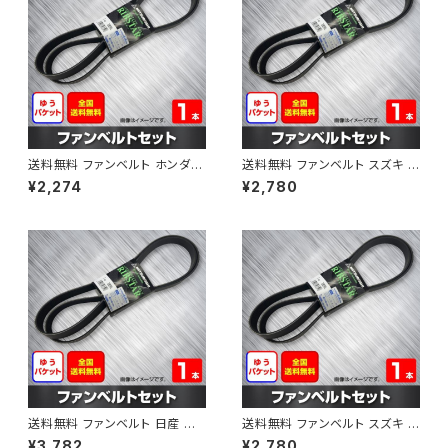
送料無料 ファンベルト ホンダ フ
送料無料 ファンベルト スズキ ス
ィット 型式GE6 H19.10～H25.
ペーシア 型式MK32S H25.03
¥2,274
¥2,780
09 （国内トップメーカー） 1本 H
～H30.02 （国内トップメーカ
AB-0003
ー） 1本 HAB-0004
送料無料 ファンベルト 日産 キ
送料無料 ファンベルト スズキ ワ
ューブ 型式Z12 H20.11～H24.
ゴンR 型式MH34S H24.09～
¥3,782
¥2,780