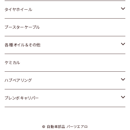
マツダ
スバル
三菱
ダイハツ
ダイハツ
日産
日産
タイヤホイール
レクサス
スバル
マツダ
スバル
ダイハツ
ダイハツ
トヨタ
ブースターケーブル
三菱
マツダ
マツダ
ホンダ
各種オイル＆その他
スバル
スバル
スズキ
ディーデル洗浄添加剤
ケミカル
日産
ハブベアリング
ダイハツ
トヨタ
ブレンボキャリパー
ホンダ
ホンダ
© 自動車部品 パーツエアロ