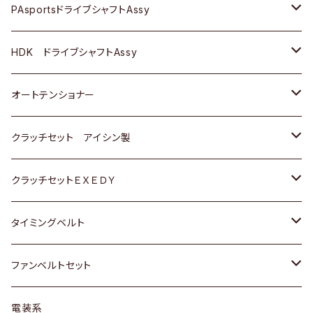
スバル
スバル
三菱
マツダ
ダイハツ
ダイハツ
スズキ
ＢＥＮＺ
ＢＥＮＺ
PAsportsドライブシャフトAssy
ＢＥＮＺ
スバル
三菱
マツダ
マツダ
日産
ＢＭＷ
ＢＭＷ
トヨタ
HDK ドライブシャフトAssy
スバル
三菱
三菱
いすゞ
GOLF
ＷＡＧＥＮ
ホンダ
スズキ
オートテンショナー
スバル
スバル
ダイハツ
ＷＡＧＥＮ
ＶＯＬＶＯ
スズキ
ダイハツ
トヨタ
クラッチセット アイシン製
マツダ
アストロ（シボレー）
日産
日産
ホンダ
クラッチセットＥＸＥＤＹ
三菱
クライスラー
ダイハツ
ホンダ
スズキ
ホンダ
タイミングベルト
スバル
マツダ
マツダ
ダイハツ
スズキ
トヨタ
ファンベルトセット
日野
三菱
マツダ
日産
スズキ
トヨタ
電装系