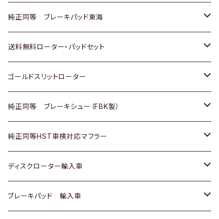
スバル
三菱
日野
マツダ
いすゞ
ダイハツ
スズキ
ホンダ
トヨタ
純正同等 ブレーキパッド東海
日野
日野
三菱ふそう
三菱
ダイハツ
マツダ
日産
スズキ
ホンダ
トヨタ
送料無料ローター・パッドセット
三菱ふそう
三菱ふそう
その他
スバル
マツダ
三菱
ダイハツ
日産
スズキ
ホンダ
トヨタ
ゴールドスリットローター
ＢＭＷ
三菱
マツダ
いすゞ
日産
日産
ホンダ
トヨタ
純正同等 ブレーキシュー（FBK製）
スバル
三菱
ダイハツ
ダイハツ
いすゞ
スズキ
ホンダ
ホンダ
純正同等HST車検対応マフラー
スバル
マツダ
マツダ
ダイハツ
日産
スズキ
スズキ
トヨタ
ディスクローター輸入車
三菱
三菱
マツダ
ダイハツ
日産
日産
ホンダ
ＡＵＤＩ
ブレーキパッド 輸入車