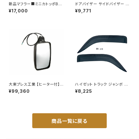
新品マフラー■ミニカトッポBJ
ドアバイザー サイドバイザー タ
H42A H42V H47A H47V純
ンク 900系 ルーミー 900系 M
¥17,000
¥9,771
正同等/車検対応 065-75
900A M910A サイドドア 金具
付き ZERO DS13
大東プレス工業 【ヒーター付】ハ
ハイゼット トラック ジャンボ S5
イウェイミラー リモコン+ヒータ
00P S510P S500 S510 系 ワ
¥99,360
¥8,225
ー付 DI-6021CXE
イド ドアバイザー止め具付ピク
シス サンバー サイド サンバイザ
ー JP-YD-HIJET
商品一覧に戻る