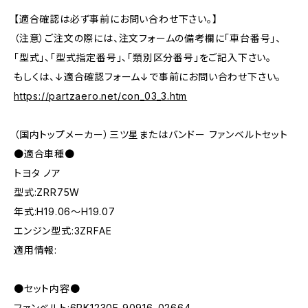
【適合確認は必ず事前にお問い合わせ下さい。】
（注意）ご注文の際には、注文フォームの備考欄に「車台番号」、
「型式」、「型式指定番号」、「類別区分番号」をご記入下さい。
もしくは、↓適合確認フォーム↓で事前にお問い合わせ下さい。
https://partzaero.net/con_03_3.htm
（国内トップメーカー）三ツ星またはバンドー ファンベルトセット
●適合車種●
トヨタ ノア
型式:ZRR75W
年式:H19.06～H19.07
エンジン型式:3ZRFAE
適用情報:
●セット内容●
ファンベルト:6PK1230E 90916-02664