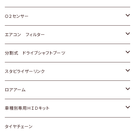
スバル
三菱
ダイハツ
ダイハツ
ホンダ
Ｏ２センサー
スバル
マツダ
三菱
スズキ
トヨタ
エアコン フィルター
三菱
スバル
日産
ホンダ
トヨタ
分割式 ドライブシャフトブーツ
スバル
いすゞ
スズキ
ホンダ
トヨタ
スタビライザーリンク
ダイハツ
日産
スズキ
ホンダ
トヨタ
ロアアーム
マツダ
ダイハツ
日産
スズキ
ホンダ
ホンダ
車種別専用ＨＩＤキット
三菱
マツダ
いすゞ
日産
スズキ
スズキ
トヨタ
タイヤチェーン