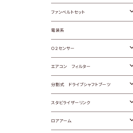
スバル
マツダ
マツダ
ダイハツ
スズキ
トヨタ
ファンベルトセット
日野
三菱
マツダ
日産
スズキ
トヨタ
電装系
スバル
三菱
ダイハツ
ダイハツ
ホンダ
Ｏ２センサー
スバル
マツダ
三菱
スズキ
トヨタ
エアコン フィルター
三菱
スバル
日産
ホンダ
トヨタ
分割式 ドライブシャフトブーツ
スバル
いすゞ
スズキ
ホンダ
トヨタ
スタビライザーリンク
ダイハツ
日産
スズキ
ホンダ
トヨタ
ロアアーム