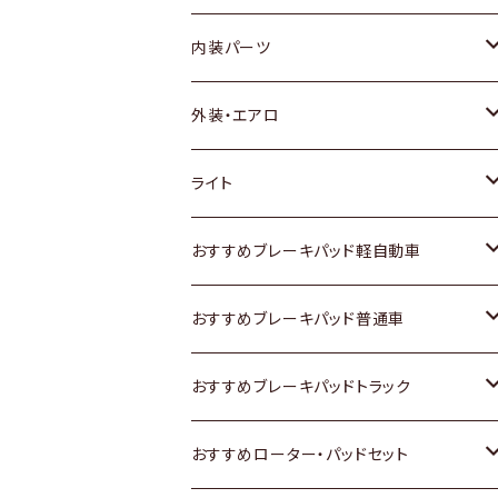
内装パーツ
トヨタ
外装・エアロ
ホンダ
トヨタ
ライト
スズキ
ホンダ
トヨタ
おすすめブレーキパッド軽自動車
日産
スズキ
スズキ
トヨタ
おすすめブレーキパッド普通車
いすゞ
日産
日産
ホンダ
トヨタ
おすすめブレーキパッドトラック
ダイハツ
いすゞ
いすゞ
スズキ
ホンダ
トヨタ
おすすめローター・パッドセット