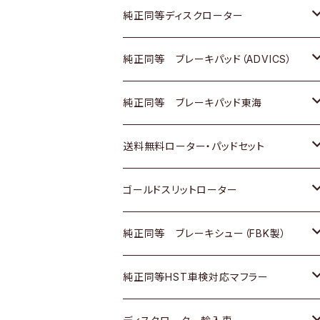
マツダ
ダイハツ
ダイハツ
日産
スズキ
日産
トヨタ
純正同等ディスクローター
三菱
マツダ
三菱
ダイハツ
日産
いすゞ
ホンダ
トヨタ
純正同等 ブレーキパッド（ADVICS）
スバル
三菱
日野
マツダ
いすゞ
ダイハツ
スズキ
ホンダ
トヨタ
純正同等 ブレーキパッド東海
日野
日野
三菱ふそう
三菱
ダイハツ
マツダ
日産
スズキ
ホンダ
トヨタ
送料無料ローター・パッドセット
三菱ふそう
三菱ふそう
その他
スバル
マツダ
三菱
ダイハツ
日産
スズキ
ホンダ
トヨタ
ゴールドスリットローター
ＢＭＷ
三菱
マツダ
いすゞ
日産
日産
ホンダ
トヨタ
純正同等 ブレーキシュー（FBK製）
スバル
三菱
ダイハツ
ダイハツ
いすゞ
スズキ
ホンダ
ホンダ
純正同等HST車検対応マフラー
スバル
マツダ
マツダ
ダイハツ
日産
スズキ
スズキ
トヨタ