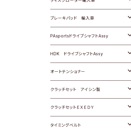
ディスクローター輸入車
三菱
三菱
マツダ
ダイハツ
日産
日産
ホンダ
ＡＵＤＩ
ブレーキパッド 輸入車
スバル
スバル
三菱
マツダ
ダイハツ
ダイハツ
スズキ
ＢＥＮＺ
ＢＥＮＺ
PAsportsドライブシャフトAssy
ＢＥＮＺ
スバル
三菱
マツダ
マツダ
日産
ＢＭＷ
ＢＭＷ
トヨタ
HDK ドライブシャフトAssy
スバル
三菱
三菱
いすゞ
GOLF
ＷＡＧＥＮ
ホンダ
スズキ
オートテンショナー
スバル
スバル
ダイハツ
ＷＡＧＥＮ
ＶＯＬＶＯ
スズキ
ダイハツ
トヨタ
クラッチセット アイシン製
マツダ
アストロ（シボレー）
日産
日産
ホンダ
クラッチセットＥＸＥＤＹ
三菱
クライスラー
ダイハツ
ホンダ
スズキ
ホンダ
タイミングベルト