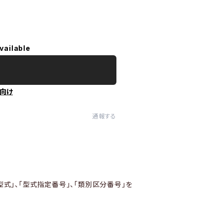
vailable
向け
通報する
型式」、「型式指定番号」、「類別区分番号」を