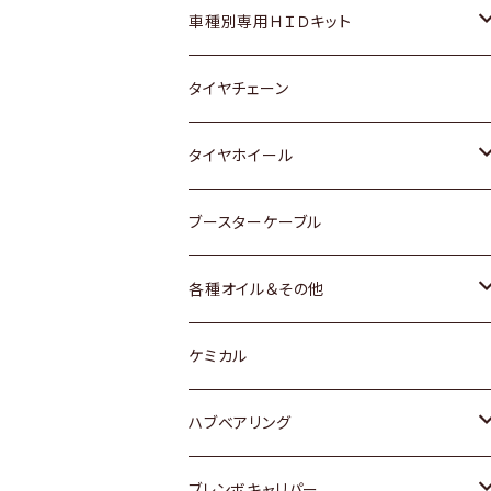
マツダ
ダイハツ
日産
スズキ
ホンダ
ホンダ
車種別専用ＨＩＤキット
三菱
マツダ
いすゞ
日産
スズキ
スズキ
トヨタ
タイヤチェーン
マツダ
スバル
三菱
ダイハツ
ダイハツ
日産
日産
タイヤホイール
レクサス
スバル
マツダ
スバル
ダイハツ
ダイハツ
トヨタ
ブースターケーブル
三菱
マツダ
マツダ
ホンダ
各種オイル＆その他
スバル
スバル
スズキ
ディーデル洗浄添加剤
ケミカル
日産
ハブベアリング
ダイハツ
トヨタ
ブレンボキャリパー