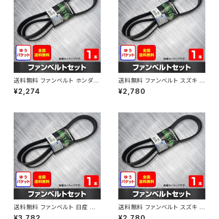
送料無料 ファンベルト ホンダ フ
送料無料 ファンベルト スズキ ス
ィット 型式GE6 H19.10～H25.
ペーシア 型式MK32S H25.03
¥2,274
¥2,780
09 （国内トップメーカー） 1本 H
～H30.02 （国内トップメーカ
AB-0003
ー） 1本 HAB-0004
送料無料 ファンベルト 日産 キ
送料無料 ファンベルト スズキ ワ
ューブ 型式Z12 H20.11～H24.
ゴンR 型式MH34S H24.09～
¥3,782
¥2,780