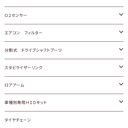
スバル
三菱
ダイハツ
ダイハツ
ホンダ
Ｏ２センサー
スバル
マツダ
三菱
スズキ
トヨタ
エアコン フィルター
三菱
スバル
日産
ホンダ
トヨタ
分割式 ドライブシャフトブーツ
スバル
いすゞ
スズキ
ホンダ
トヨタ
スタビライザーリンク
ダイハツ
日産
スズキ
ホンダ
トヨタ
ロアアーム
マツダ
ダイハツ
日産
スズキ
ホンダ
ホンダ
車種別専用ＨＩＤキット
三菱
マツダ
いすゞ
日産
スズキ
スズキ
トヨタ
タイヤチェーン