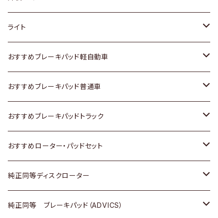
ホンダ
トヨタ
ライト
スズキ
ホンダ
トヨタ
おすすめブレーキパッド軽自動車
日産
スズキ
スズキ
トヨタ
おすすめブレーキパッド普通車
いすゞ
日産
日産
ホンダ
トヨタ
おすすめブレーキパッドトラック
ダイハツ
いすゞ
いすゞ
スズキ
ホンダ
トヨタ
おすすめローター・パッドセット
マツダ
ダイハツ
ダイハツ
日産
スズキ
日産
トヨタ
純正同等ディスクローター
三菱
マツダ
三菱
ダイハツ
日産
いすゞ
ホンダ
トヨタ
純正同等 ブレーキパッド（ADVICS）