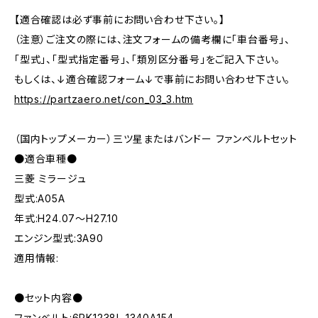
【適合確認は必ず事前にお問い合わせ下さい。】
（注意）ご注文の際には、注文フォームの備考欄に「車台番号」、
「型式」、「型式指定番号」、「類別区分番号」をご記入下さい。
もしくは、↓適合確認フォーム↓で事前にお問い合わせ下さい。
https://partzaero.net/con_03_3.htm
（国内トップメーカー）三ツ星またはバンドー ファンベルトセット
●適合車種●
三菱 ミラージュ
型式:A05A
年式:H24.07～H27.10
エンジン型式:3A90
適用情報:
●セット内容●
ファンベルト:6PK1238L 1340A154