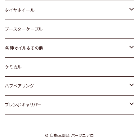
マツダ
スバル
三菱
ダイハツ
ダイハツ
日産
日産
タイヤホイール
レクサス
スバル
マツダ
スバル
ダイハツ
ダイハツ
トヨタ
ブースターケーブル
三菱
マツダ
マツダ
ホンダ
各種オイル＆その他
スバル
スバル
スズキ
ディーデル洗浄添加剤
ケミカル
日産
ハブベアリング
ダイハツ
トヨタ
ブレンボキャリパー
ホンダ
ホンダ
© 自動車部品 パーツエアロ