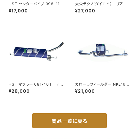
HST センターパイプ 096-118
大栄テクノ(ダイエイ） リア
CP ジムニー JB64W スズキ パ
マフラー MHD-7032SUS バモ
¥17,000
¥27,000
イプステンレス 車検対応 純正
ス HM1/2 個人宅NG
同等
HST マフラー 081-46T アク
カローラフィールダー NKE165
ティバン HH6 ホンダ 本体オー
G (2WD) オールステンレス マ
¥28,000
¥21,000
ルステンレス 車検対応 純正同
フラー 車検対応 純正同等品 H
等
ST製 039-90T
商品一覧に戻る