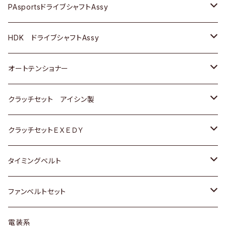
スバル
スバル
三菱
マツダ
ダイハツ
ダイハツ
スズキ
ＢＥＮＺ
ＢＥＮＺ
PAsportsドライブシャフトAssy
ＢＥＮＺ
スバル
三菱
マツダ
マツダ
日産
ＢＭＷ
ＢＭＷ
トヨタ
HDK ドライブシャフトAssy
スバル
三菱
三菱
いすゞ
GOLF
ＷＡＧＥＮ
ホンダ
スズキ
オートテンショナー
スバル
スバル
ダイハツ
ＷＡＧＥＮ
ＶＯＬＶＯ
スズキ
ダイハツ
トヨタ
クラッチセット アイシン製
マツダ
アストロ（シボレー）
日産
日産
ホンダ
クラッチセットＥＸＥＤＹ
三菱
クライスラー
ダイハツ
ホンダ
スズキ
ホンダ
タイミングベルト
スバル
マツダ
マツダ
ダイハツ
スズキ
トヨタ
ファンベルトセット
日野
三菱
マツダ
日産
スズキ
トヨタ
電装系