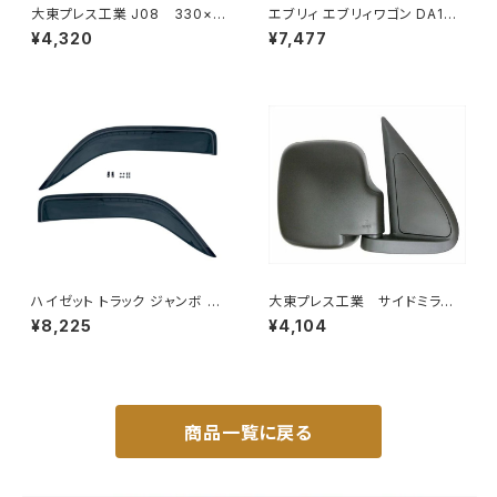
大東プレス工業 J08 330×1
エブリィ エブリィワゴン DA17V
70 サイドミラー/バックミラー
DA17W サンシェード エブリー
¥4,320
¥7,477
L012 黒 DI-7B
マルチサンシェード 車種専用 8
枚set カーテン 遮光 車中泊 JP
-TYD-DA17
ハイゼット トラック ジャンボ S5
大東プレス工業 サイドミラー/
00P S510P S500 S510 系 ワ
バックミラダイハツ ハイゼッ
¥8,225
¥4,104
イド ドアバイザー止め具付ピク
ト 右 99年～ DI-646
シス サンバー サイド サンバイザ
ー JP-YD-HIJET
商品一覧に戻る