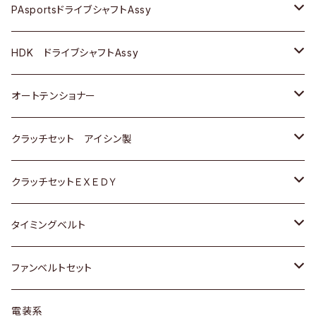
スバル
スバル
三菱
マツダ
ダイハツ
ダイハツ
スズキ
ＢＥＮＺ
ＢＥＮＺ
PAsportsドライブシャフトAssy
ＢＥＮＺ
スバル
三菱
マツダ
マツダ
日産
ＢＭＷ
ＢＭＷ
トヨタ
HDK ドライブシャフトAssy
スバル
三菱
三菱
いすゞ
GOLF
ＷＡＧＥＮ
ホンダ
スズキ
オートテンショナー
スバル
スバル
ダイハツ
ＷＡＧＥＮ
ＶＯＬＶＯ
スズキ
ダイハツ
トヨタ
クラッチセット アイシン製
マツダ
アストロ（シボレー）
日産
日産
ホンダ
クラッチセットＥＸＥＤＹ
三菱
クライスラー
ダイハツ
ホンダ
スズキ
ホンダ
タイミングベルト
スバル
マツダ
マツダ
ダイハツ
スズキ
トヨタ
ファンベルトセット
日野
三菱
マツダ
日産
スズキ
トヨタ
電装系