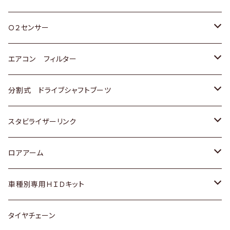
スバル
三菱
ダイハツ
ダイハツ
ホンダ
Ｏ２センサー
スバル
マツダ
三菱
スズキ
トヨタ
エアコン フィルター
三菱
スバル
日産
ホンダ
トヨタ
分割式 ドライブシャフトブーツ
スバル
いすゞ
スズキ
ホンダ
トヨタ
スタビライザーリンク
ダイハツ
日産
スズキ
ホンダ
トヨタ
ロアアーム
マツダ
ダイハツ
日産
スズキ
ホンダ
ホンダ
車種別専用ＨＩＤキット
三菱
マツダ
いすゞ
日産
スズキ
スズキ
トヨタ
タイヤチェーン