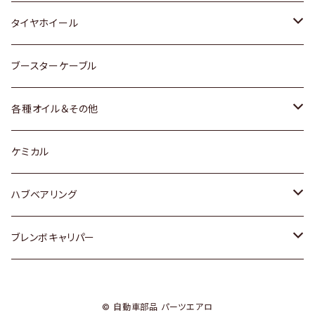
マツダ
スバル
三菱
ダイハツ
ダイハツ
日産
日産
タイヤホイール
レクサス
スバル
マツダ
スバル
ダイハツ
ダイハツ
トヨタ
ブースターケーブル
三菱
マツダ
マツダ
ホンダ
各種オイル＆その他
スバル
スバル
スズキ
ディーデル洗浄添加剤
ケミカル
日産
ハブベアリング
ダイハツ
トヨタ
ブレンボキャリパー
ホンダ
ホンダ
© 自動車部品 パーツエアロ