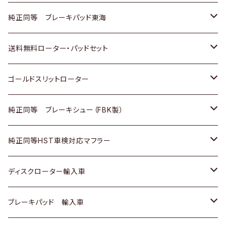
スバル
三菱
日野
マツダ
いすゞ
ダイハツ
スズキ
ホンダ
トヨタ
純正同等 ブレーキパッド東海
日野
日野
三菱ふそう
三菱
ダイハツ
マツダ
日産
スズキ
ホンダ
トヨタ
送料無料ローター・パッドセット
三菱ふそう
三菱ふそう
その他
スバル
マツダ
三菱
ダイハツ
日産
スズキ
ホンダ
トヨタ
ゴールドスリットローター
ＢＭＷ
三菱
マツダ
いすゞ
日産
日産
ホンダ
トヨタ
純正同等 ブレーキシュー（FBK製）
スバル
三菱
ダイハツ
ダイハツ
いすゞ
スズキ
ホンダ
ホンダ
純正同等HST車検対応マフラー
スバル
マツダ
マツダ
ダイハツ
日産
スズキ
スズキ
トヨタ
ディスクローター輸入車
三菱
三菱
マツダ
ダイハツ
日産
日産
ホンダ
ＡＵＤＩ
ブレーキパッド 輸入車