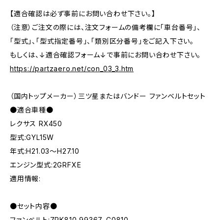
【適合確認は必ず事前にお問い合わせ下さい。】
（注意）ご注文の際には、注文フォームの備考欄に「車台番号」、
「型式」、「型式指定番号」、「類別区分番号」をご記入下さい。
もしくは、↓適合確認フォーム↓で事前にお問い合わせ下さい。
https://partzaero.net/con_03_3.htm
（国内トップメーカー）三ツ星またはバンドー ファンベルトセット
●適合車種●
レクサス RX450
型式:GYL15W
年式:H21.03～H27.10
エンジン型式:2GRFXE
適用情報:
●セット内容●
ファンベルト:7PK810 99367-C0810