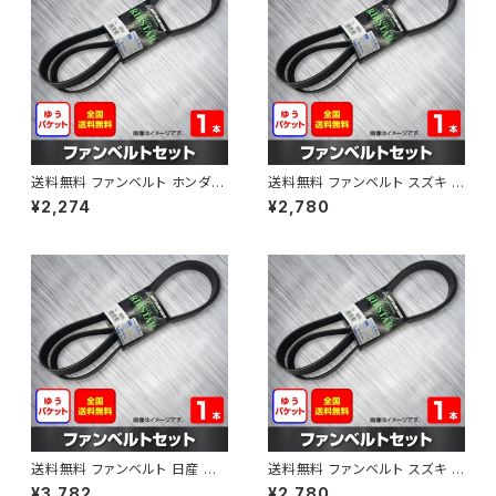
送料無料 ファンベルト ホンダ フ
送料無料 ファンベルト スズキ ス
ィット 型式GE6 H19.10～H25.
ペーシア 型式MK32S H25.03
¥2,274
¥2,780
09 （国内トップメーカー） 1本 H
～H30.02 （国内トップメーカ
AB-0003
ー） 1本 HAB-0004
送料無料 ファンベルト 日産 キ
送料無料 ファンベルト スズキ ワ
ューブ 型式Z12 H20.11～H24.
ゴンR 型式MH34S H24.09～
¥3,782
¥2,780