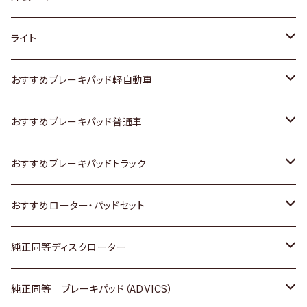
ホンダ
トヨタ
ライト
スズキ
ホンダ
トヨタ
おすすめブレーキパッド軽自動車
日産
スズキ
スズキ
トヨタ
おすすめブレーキパッド普通車
いすゞ
日産
日産
ホンダ
トヨタ
おすすめブレーキパッドトラック
ダイハツ
いすゞ
いすゞ
スズキ
ホンダ
トヨタ
おすすめローター・パッドセット
マツダ
ダイハツ
ダイハツ
日産
スズキ
日産
トヨタ
純正同等ディスクローター
三菱
マツダ
三菱
ダイハツ
日産
いすゞ
ホンダ
トヨタ
純正同等 ブレーキパッド（ADVICS）