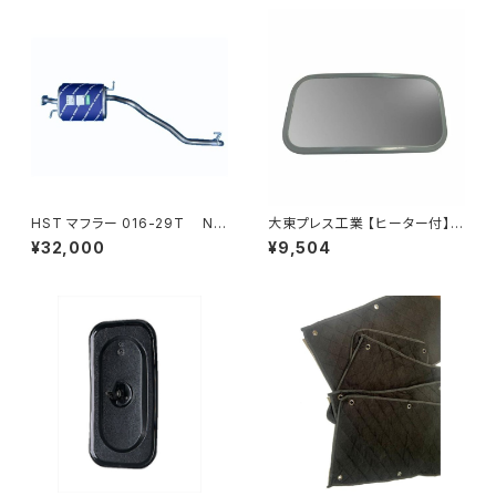
HST マフラー 016-29T NV
大東プレス工業 【ヒーター付】サ
350キャラバン VR2E26 ニッサ
イドミラー/バックミラーJ08 DI
¥32,000
¥9,504
ン 本体オールステンレス 車検
-7Z
対応 純正同等