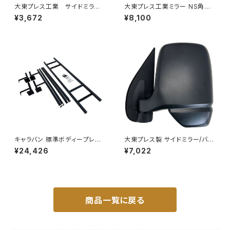
大東プレス工業 サイドミラー/
大東プレス工業ミラー NS角型
バックミラーダイハツ ハイゼッ
トレーラーﾐﾗｰ (SUS) L013 DI
¥3,672
¥8,100
トカーゴ 左 06年～ DI-64
-58SUS
9
キャラバン 標準ボディープレミ
大東プレス製 サイドミラー/バッ
アムＧＸ/ＧＸライダ～用ベッドキ
クミラー左 (助手席側) アクティ
¥24,426
¥7,022
ットフレーム GZ100-1
トラック HA6 HA7 DI-650
商品一覧に戻る