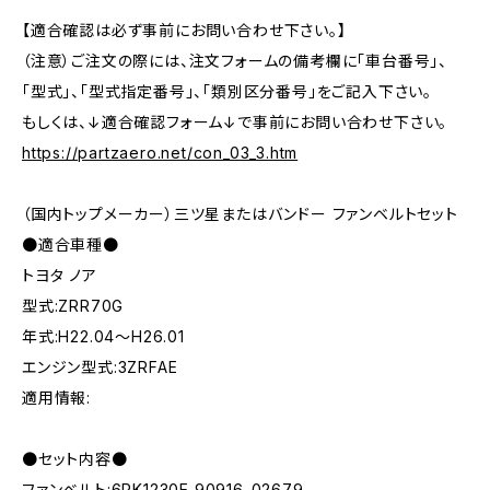
【適合確認は必ず事前にお問い合わせ下さい。】
（注意）ご注文の際には、注文フォームの備考欄に「車台番号」、
「型式」、「型式指定番号」、「類別区分番号」をご記入下さい。
もしくは、↓適合確認フォーム↓で事前にお問い合わせ下さい。
https://partzaero.net/con_03_3.htm
（国内トップメーカー）三ツ星またはバンドー ファンベルトセット
●適合車種●
トヨタ ノア
型式:ZRR70G
年式:H22.04～H26.01
エンジン型式:3ZRFAE
適用情報:
●セット内容●
ファンベルト:6PK1230E 90916-02679