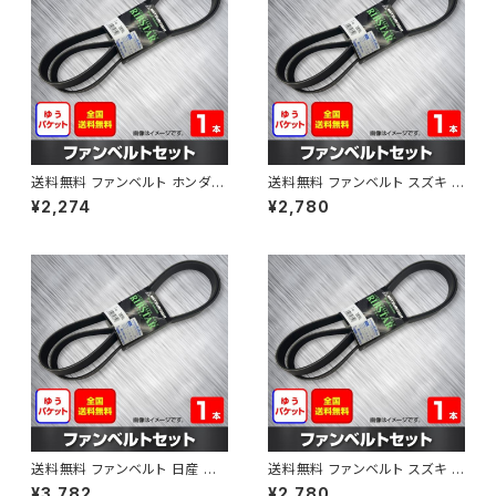
送料無料 ファンベルト ホンダ フ
送料無料 ファンベルト スズキ ス
ィット 型式GE6 H19.10～H25.
ペーシア 型式MK32S H25.03
¥2,274
¥2,780
09 （国内トップメーカー） 1本 H
～H30.02 （国内トップメーカ
AB-0003
ー） 1本 HAB-0004
送料無料 ファンベルト 日産 キ
送料無料 ファンベルト スズキ ワ
ューブ 型式Z12 H20.11～H24.
ゴンR 型式MH34S H24.09～
¥3,782
¥2,780