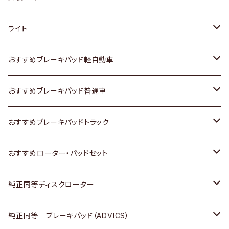
ホンダ
トヨタ
ライト
スズキ
ホンダ
トヨタ
おすすめブレーキパッド軽自動車
日産
スズキ
スズキ
トヨタ
おすすめブレーキパッド普通車
いすゞ
日産
日産
ホンダ
トヨタ
おすすめブレーキパッドトラック
ダイハツ
いすゞ
いすゞ
スズキ
ホンダ
トヨタ
おすすめローター・パッドセット
マツダ
ダイハツ
ダイハツ
日産
スズキ
日産
トヨタ
純正同等ディスクローター
三菱
マツダ
三菱
ダイハツ
日産
いすゞ
ホンダ
トヨタ
純正同等 ブレーキパッド（ADVICS）