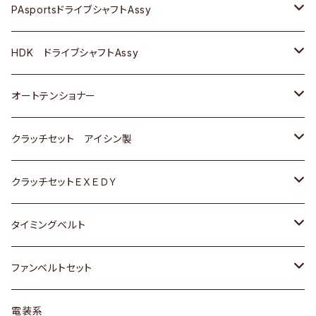
スバル
スバル
三菱
マツダ
ダイハツ
ダイハツ
スズキ
ＢＥＮＺ
ＢＥＮＺ
PAsportsドライブシャフトAssy
ＢＥＮＺ
スバル
三菱
マツダ
マツダ
日産
ＢＭＷ
ＢＭＷ
トヨタ
HDK ドライブシャフトAssy
スバル
三菱
三菱
いすゞ
GOLF
ＷＡＧＥＮ
ホンダ
スズキ
オートテンショナー
スバル
スバル
ダイハツ
ＷＡＧＥＮ
ＶＯＬＶＯ
スズキ
ダイハツ
トヨタ
クラッチセット アイシン製
マツダ
アストロ（シボレー）
日産
日産
ホンダ
クラッチセットＥＸＥＤＹ
三菱
クライスラー
ダイハツ
ホンダ
スズキ
ホンダ
タイミングベルト
スバル
マツダ
マツダ
ダイハツ
スズキ
トヨタ
ファンベルトセット
日野
三菱
マツダ
日産
スズキ
トヨタ
電装系