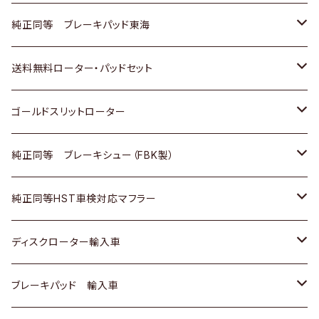
スバル
三菱
日野
マツダ
いすゞ
ダイハツ
スズキ
ホンダ
トヨタ
純正同等 ブレーキパッド東海
日野
日野
三菱ふそう
三菱
ダイハツ
マツダ
日産
スズキ
ホンダ
トヨタ
送料無料ローター・パッドセット
三菱ふそう
三菱ふそう
その他
スバル
マツダ
三菱
ダイハツ
日産
スズキ
ホンダ
トヨタ
ゴールドスリットローター
ＢＭＷ
三菱
マツダ
いすゞ
日産
日産
ホンダ
トヨタ
純正同等 ブレーキシュー（FBK製）
スバル
三菱
ダイハツ
ダイハツ
いすゞ
スズキ
ホンダ
ホンダ
純正同等HST車検対応マフラー
スバル
マツダ
マツダ
ダイハツ
日産
スズキ
スズキ
トヨタ
ディスクローター輸入車
三菱
三菱
マツダ
ダイハツ
日産
日産
ホンダ
ＡＵＤＩ
ブレーキパッド 輸入車