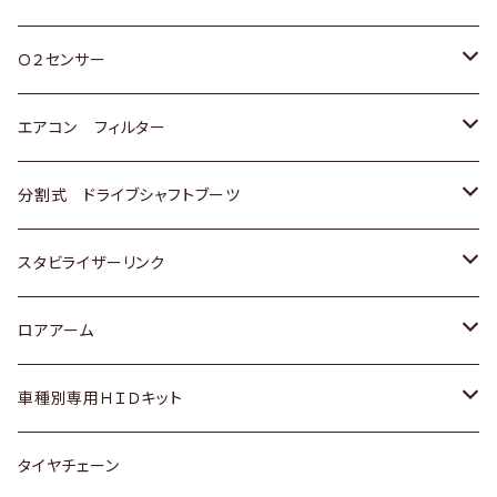
スバル
三菱
ダイハツ
ダイハツ
ホンダ
Ｏ２センサー
スバル
マツダ
三菱
スズキ
トヨタ
エアコン フィルター
三菱
スバル
日産
ホンダ
トヨタ
分割式 ドライブシャフトブーツ
スバル
いすゞ
スズキ
ホンダ
トヨタ
スタビライザーリンク
ダイハツ
日産
スズキ
ホンダ
トヨタ
ロアアーム
マツダ
ダイハツ
日産
スズキ
ホンダ
ホンダ
車種別専用ＨＩＤキット
三菱
マツダ
いすゞ
日産
スズキ
スズキ
トヨタ
タイヤチェーン