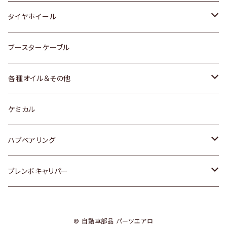
マツダ
スバル
三菱
ダイハツ
ダイハツ
日産
日産
タイヤホイール
レクサス
スバル
マツダ
スバル
ダイハツ
ダイハツ
トヨタ
ブースターケーブル
三菱
マツダ
マツダ
ホンダ
各種オイル＆その他
スバル
スバル
スズキ
ディーデル洗浄添加剤
ケミカル
日産
ハブベアリング
ダイハツ
トヨタ
ブレンボキャリパー
ホンダ
ホンダ
© 自動車部品 パーツエアロ