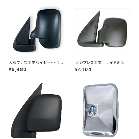
大東プレス工業ハイゼットトラッ
大東プレス工業 サイドミラー/
ク S201C S211C S201P S211
バックミラー ダイハツ ハイ
¥6,480
¥4,104
Pサイドミラー/ドアミラー (助手
ゼット 左 99年～ DI-647
席側) 左 DI-651