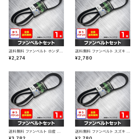
送料無料 ファンベルト ホンダ フ
送料無料 ファンベルト スズキ ス
ィット 型式GE6 H19.10～H25.
ペーシア 型式MK32S H25.03
¥2,274
¥2,780
09 （国内トップメーカー） 1本 H
～H30.02 （国内トップメーカ
AB-0003
ー） 1本 HAB-0004
送料無料 ファンベルト 日産 キ
送料無料 ファンベルト スズキ ワ
ューブ 型式Z12 H20.11～H24.
ゴンR 型式MH34S H24.09～
¥3,782
¥2,780