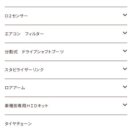
スバル
三菱
ダイハツ
ダイハツ
ホンダ
Ｏ２センサー
スバル
マツダ
三菱
スズキ
トヨタ
エアコン フィルター
三菱
スバル
日産
ホンダ
トヨタ
分割式 ドライブシャフトブーツ
スバル
いすゞ
スズキ
ホンダ
トヨタ
スタビライザーリンク
ダイハツ
日産
スズキ
ホンダ
トヨタ
ロアアーム
マツダ
ダイハツ
日産
スズキ
ホンダ
ホンダ
車種別専用ＨＩＤキット
三菱
マツダ
いすゞ
日産
スズキ
スズキ
トヨタ
タイヤチェーン