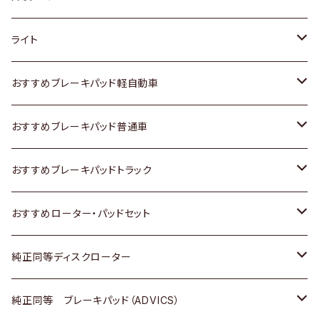
ホンダ
トヨタ
ライト
スズキ
ホンダ
トヨタ
おすすめブレーキパッド軽自動車
日産
スズキ
スズキ
トヨタ
おすすめブレーキパッド普通車
いすゞ
日産
日産
ホンダ
トヨタ
おすすめブレーキパッドトラック
ダイハツ
いすゞ
いすゞ
スズキ
ホンダ
トヨタ
おすすめローター・パッドセット
マツダ
ダイハツ
ダイハツ
日産
スズキ
日産
トヨタ
純正同等ディスクローター
三菱
マツダ
三菱
ダイハツ
日産
いすゞ
ホンダ
トヨタ
純正同等 ブレーキパッド（ADVICS）