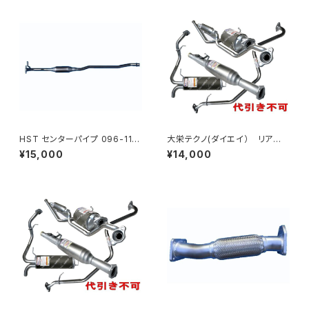
HST センターパイプ 096-116
大栄テクノ(ダイエイ） リア
CP フレア MJ55S 本体オー
マフラー MHD-7040SUS ゼ
¥15,000
¥14,000
ルステンレス パイプステンレス
ストスパーク JE1 個人宅NG
車検対応 純正同等 騒音規制適
合品