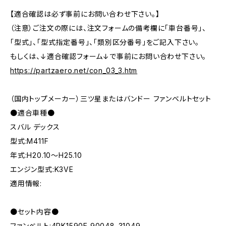
【適合確認は必ず事前にお問い合わせ下さい。】
（注意）ご注文の際には、注文フォームの備考欄に「車台番号」、
「型式」、「型式指定番号」、「類別区分番号」をご記入下さい。
もしくは、↓適合確認フォーム↓で事前にお問い合わせ下さい。
https://partzaero.net/con_03_3.htm
（国内トップメーカー）三ツ星またはバンドー ファンベルトセット
●適合車種●
スバル デックス
型式:M411F
年式:H20.10～H25.10
エンジン型式:K3VE
適用情報:
●セット内容●
ファンベルト:4PK1590E 90048-31049