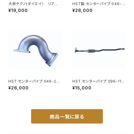
大栄テクノ(ダイエイ） リア
HST製 センターパイプ 046-2
マフラー MHD-7036SUS バ
09CP アトラス AKR81(2W
¥19,000
¥28,000
モス HM1/2 個人宅NG
D) 純正同等 車検対応品
HST センターパイプ 046-207
HST センターパイプ 096-116
CP タイタン LHS LJS LKS
CP キャロル HB36S 本体オ
¥26,000
¥15,000
マツダ パイプステンレス 車検対
ールステンレス パイプステンレ
応 純正同等
ス 車検対応 純正同等 騒音規制
適合品
商品一覧に戻る