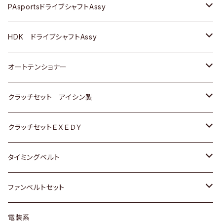
スバル
スバル
三菱
マツダ
ダイハツ
ダイハツ
スズキ
ＢＥＮＺ
ＢＥＮＺ
PAsportsドライブシャフトAssy
ＢＥＮＺ
スバル
三菱
マツダ
マツダ
日産
ＢＭＷ
ＢＭＷ
トヨタ
HDK ドライブシャフトAssy
スバル
三菱
三菱
いすゞ
GOLF
ＷＡＧＥＮ
ホンダ
スズキ
オートテンショナー
スバル
スバル
ダイハツ
ＷＡＧＥＮ
ＶＯＬＶＯ
スズキ
ダイハツ
トヨタ
クラッチセット アイシン製
マツダ
アストロ（シボレー）
日産
日産
ホンダ
クラッチセットＥＸＥＤＹ
三菱
クライスラー
ダイハツ
ホンダ
スズキ
ホンダ
タイミングベルト
スバル
マツダ
マツダ
ダイハツ
スズキ
トヨタ
ファンベルトセット
日野
三菱
マツダ
日産
スズキ
トヨタ
電装系