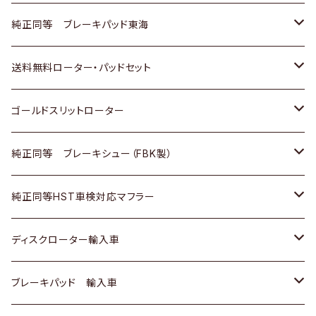
スバル
三菱
日野
マツダ
いすゞ
ダイハツ
スズキ
ホンダ
トヨタ
純正同等 ブレーキパッド東海
日野
日野
三菱ふそう
三菱
ダイハツ
マツダ
日産
スズキ
ホンダ
トヨタ
送料無料ローター・パッドセット
三菱ふそう
三菱ふそう
その他
スバル
マツダ
三菱
ダイハツ
日産
スズキ
ホンダ
トヨタ
ゴールドスリットローター
ＢＭＷ
三菱
マツダ
いすゞ
日産
日産
ホンダ
トヨタ
純正同等 ブレーキシュー（FBK製）
スバル
三菱
ダイハツ
ダイハツ
いすゞ
スズキ
ホンダ
ホンダ
純正同等HST車検対応マフラー
スバル
マツダ
マツダ
ダイハツ
日産
スズキ
スズキ
トヨタ
ディスクローター輸入車
三菱
三菱
マツダ
ダイハツ
日産
日産
ホンダ
ＡＵＤＩ
ブレーキパッド 輸入車