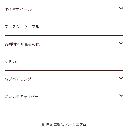
マツダ
スバル
三菱
ダイハツ
ダイハツ
日産
日産
タイヤホイール
レクサス
スバル
マツダ
スバル
ダイハツ
ダイハツ
トヨタ
ブースターケーブル
三菱
マツダ
マツダ
ホンダ
各種オイル＆その他
スバル
スバル
スズキ
ディーデル洗浄添加剤
ケミカル
日産
ハブベアリング
ダイハツ
トヨタ
ブレンボキャリパー
ホンダ
ホンダ
© 自動車部品 パーツエアロ