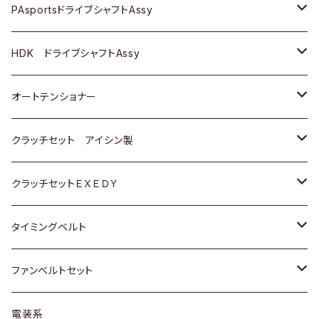
スバル
スバル
三菱
マツダ
ダイハツ
ダイハツ
スズキ
ＢＥＮＺ
ＢＥＮＺ
PAsportsドライブシャフトAssy
ＢＥＮＺ
スバル
三菱
マツダ
マツダ
日産
ＢＭＷ
ＢＭＷ
トヨタ
HDK ドライブシャフトAssy
スバル
三菱
三菱
いすゞ
GOLF
ＷＡＧＥＮ
ホンダ
スズキ
オートテンショナー
スバル
スバル
ダイハツ
ＷＡＧＥＮ
ＶＯＬＶＯ
スズキ
ダイハツ
トヨタ
クラッチセット アイシン製
マツダ
アストロ（シボレー）
日産
日産
ホンダ
クラッチセットＥＸＥＤＹ
三菱
クライスラー
ダイハツ
ホンダ
スズキ
ホンダ
タイミングベルト
スバル
マツダ
マツダ
ダイハツ
スズキ
トヨタ
ファンベルトセット
日野
三菱
マツダ
日産
スズキ
トヨタ
電装系