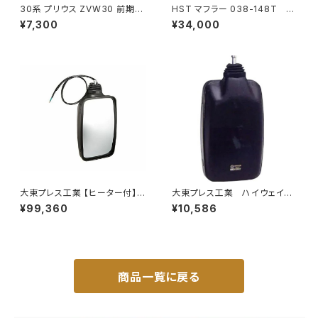
30系 プリウス ZVW30 前期
HST マフラー 038-148T プ
純正 タイプ フォグランプ ユニッ
レミオ ZRT261 トヨタ 本体オ
¥7,300
¥34,000
ト バルブ 配線 スイッチ H11 左
ールステンレス 車検対応 純正
右セット AP-PZF-30
同等
大東プレス工業 【ヒーター付】ハ
大東プレス工業 ハイウェイミ
イウェイミラー リモコン+ヒータ
ラー 800Rヒーター無 トラッ
¥99,360
¥10,586
ー付 DI-6021CXE
ク用 トラック DI-6021AXY
商品一覧に戻る