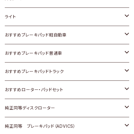
ホンダ
トヨタ
ライト
スズキ
ホンダ
トヨタ
おすすめブレーキパッド軽自動車
日産
スズキ
スズキ
トヨタ
おすすめブレーキパッド普通車
いすゞ
日産
日産
ホンダ
トヨタ
おすすめブレーキパッドトラック
ダイハツ
いすゞ
いすゞ
スズキ
ホンダ
トヨタ
おすすめローター・パッドセット
マツダ
ダイハツ
ダイハツ
日産
スズキ
日産
トヨタ
純正同等ディスクローター
三菱
マツダ
三菱
ダイハツ
日産
いすゞ
ホンダ
トヨタ
純正同等 ブレーキパッド（ADVICS）