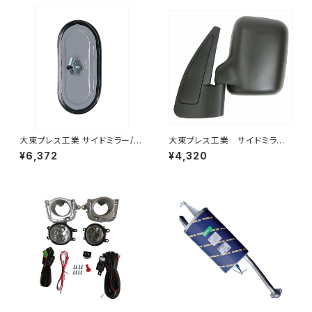
大東プレス工業 サイドミラー/バ
大東プレス工業 サイドミラー/
ックミラー77年いすゞ 300 L0
バックミラースバル サンバー
¥6,372
¥4,320
04 小判 DI-75
左 99年～ DI-641