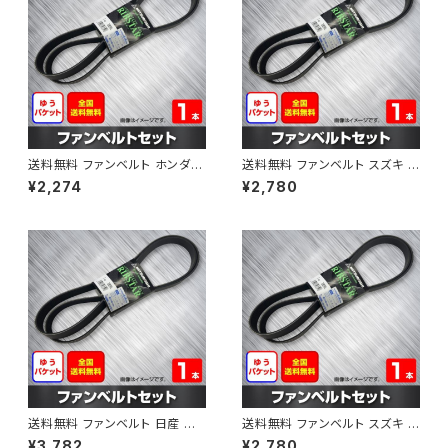
送料無料 ファンベルト ホンダ フ
送料無料 ファンベルト スズキ ス
ィット 型式GE6 H19.10～H25.
ペーシア 型式MK32S H25.03
¥2,274
¥2,780
09 （国内トップメーカー） 1本 H
～H30.02 （国内トップメーカ
AB-0003
ー） 1本 HAB-0004
送料無料 ファンベルト 日産 キ
送料無料 ファンベルト スズキ ワ
ューブ 型式Z12 H20.11～H24.
ゴンR 型式MH34S H24.09～
¥3,782
¥2,780