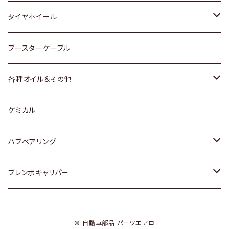
マツダ
スバル
三菱
ダイハツ
ダイハツ
日産
日産
タイヤホイール
レクサス
スバル
マツダ
スバル
ダイハツ
ダイハツ
トヨタ
ブースターケーブル
三菱
マツダ
マツダ
ホンダ
各種オイル＆その他
スバル
スバル
スズキ
ディーデル洗浄添加剤
ケミカル
日産
ハブベアリング
ダイハツ
トヨタ
ブレンボキャリパー
ホンダ
ホンダ
© 自動車部品 パーツエアロ