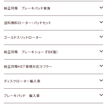
スバル
三菱
日野
マツダ
いすゞ
ダイハツ
スズキ
ホンダ
トヨタ
純正同等 ブレーキパッド東海
日野
日野
三菱ふそう
三菱
ダイハツ
マツダ
日産
スズキ
ホンダ
トヨタ
送料無料ローター・パッドセット
三菱ふそう
三菱ふそう
その他
スバル
マツダ
三菱
ダイハツ
日産
スズキ
ホンダ
トヨタ
ゴールドスリットローター
ＢＭＷ
三菱
マツダ
いすゞ
日産
日産
ホンダ
トヨタ
純正同等 ブレーキシュー（FBK製）
スバル
三菱
ダイハツ
ダイハツ
いすゞ
スズキ
ホンダ
ホンダ
純正同等HST車検対応マフラー
スバル
マツダ
マツダ
ダイハツ
日産
スズキ
スズキ
トヨタ
ディスクローター輸入車
三菱
三菱
マツダ
ダイハツ
日産
日産
ホンダ
ＡＵＤＩ
ブレーキパッド 輸入車