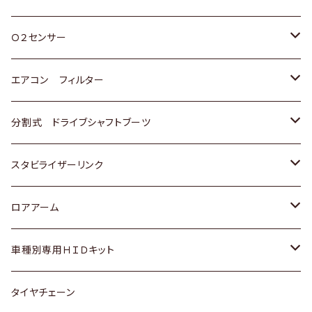
スバル
三菱
ダイハツ
ダイハツ
ホンダ
Ｏ２センサー
スバル
マツダ
三菱
スズキ
トヨタ
エアコン フィルター
三菱
スバル
日産
ホンダ
トヨタ
分割式 ドライブシャフトブーツ
スバル
いすゞ
スズキ
ホンダ
トヨタ
スタビライザーリンク
ダイハツ
日産
スズキ
ホンダ
トヨタ
ロアアーム
マツダ
ダイハツ
日産
スズキ
ホンダ
ホンダ
車種別専用ＨＩＤキット
三菱
マツダ
いすゞ
日産
スズキ
スズキ
トヨタ
タイヤチェーン