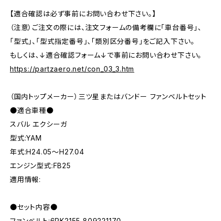
【適合確認は必ず事前にお問い合わせ下さい。】
（注意）ご注文の際には、注文フォームの備考欄に「車台番号」、
「型式」、「型式指定番号」、「類別区分番号」をご記入下さい。
もしくは、↓適合確認フォーム↓で事前にお問い合わせ下さい。
https://partzaero.net/con_03_3.htm
（国内トップメーカー）三ツ星またはバンドー ファンベルトセット
●適合車種●
スバル エクシーガ
型式:YAM
年式:H24.05～H27.04
エンジン型式:FB25
適用情報:
●セット内容●
ファンベルト:6PK2155 809221170