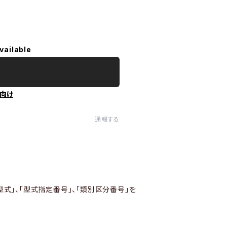
vailable
向け
通報する
型式」、「型式指定番号」、「類別区分番号」を