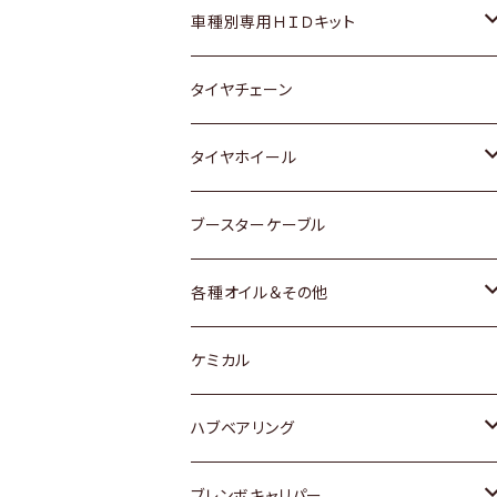
マツダ
ダイハツ
日産
スズキ
ホンダ
ホンダ
車種別専用ＨＩＤキット
三菱
マツダ
いすゞ
日産
スズキ
スズキ
トヨタ
タイヤチェーン
マツダ
スバル
三菱
ダイハツ
ダイハツ
日産
日産
タイヤホイール
レクサス
スバル
マツダ
スバル
ダイハツ
ダイハツ
トヨタ
ブースターケーブル
三菱
マツダ
マツダ
ホンダ
各種オイル＆その他
スバル
スバル
スズキ
ディーデル洗浄添加剤
ケミカル
日産
ハブベアリング
ダイハツ
トヨタ
ブレンボキャリパー