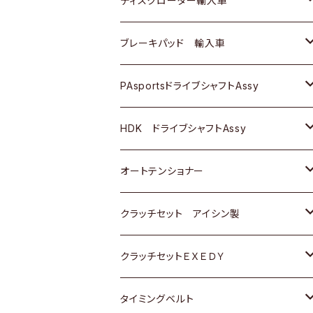
ディスクローター輸入車
三菱
三菱
マツダ
ダイハツ
日産
日産
ホンダ
ＡＵＤＩ
ブレーキパッド 輸入車
スバル
スバル
三菱
マツダ
ダイハツ
ダイハツ
スズキ
ＢＥＮＺ
ＢＥＮＺ
PAsportsドライブシャフトAssy
ＢＥＮＺ
スバル
三菱
マツダ
マツダ
日産
ＢＭＷ
ＢＭＷ
トヨタ
HDK ドライブシャフトAssy
スバル
三菱
三菱
いすゞ
GOLF
ＷＡＧＥＮ
ホンダ
スズキ
オートテンショナー
スバル
スバル
ダイハツ
ＷＡＧＥＮ
ＶＯＬＶＯ
スズキ
ダイハツ
トヨタ
クラッチセット アイシン製
マツダ
アストロ（シボレー）
日産
日産
ホンダ
クラッチセットＥＸＥＤＹ
三菱
クライスラー
ダイハツ
ホンダ
スズキ
ホンダ
タイミングベルト