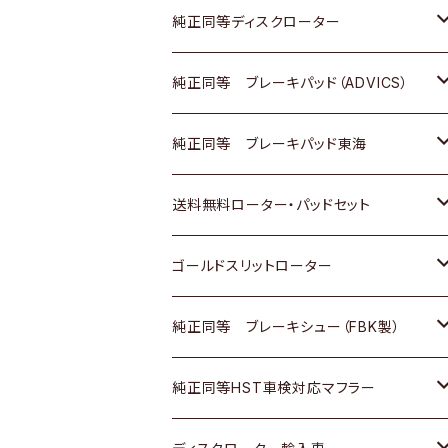
マツダ
ダイハツ
ダイハツ
日産
スズキ
日産
トヨタ
純正同等ディスクローター
三菱
マツダ
三菱
ダイハツ
日産
いすゞ
ホンダ
トヨタ
純正同等 ブレーキパッド（ADVICS）
スバル
三菱
日野
マツダ
いすゞ
ダイハツ
スズキ
ホンダ
トヨタ
純正同等 ブレーキパッド東海
日野
日野
三菱ふそう
三菱
ダイハツ
マツダ
日産
スズキ
ホンダ
トヨタ
送料無料ローター・パッドセット
三菱ふそう
三菱ふそう
その他
スバル
マツダ
三菱
ダイハツ
日産
スズキ
ホンダ
トヨタ
ゴールドスリットローター
ＢＭＷ
三菱
マツダ
いすゞ
日産
日産
ホンダ
トヨタ
純正同等 ブレーキシュー（FBK製）
スバル
三菱
ダイハツ
ダイハツ
いすゞ
スズキ
ホンダ
ホンダ
純正同等HST車検対応マフラー
スバル
マツダ
マツダ
ダイハツ
日産
スズキ
スズキ
トヨタ