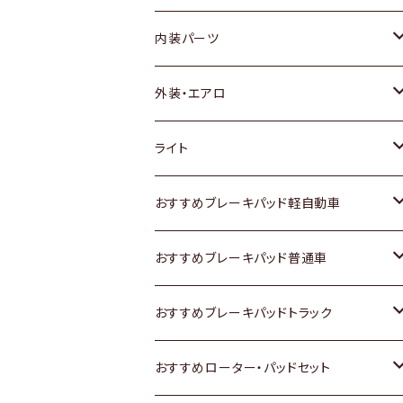
内装パーツ
トヨタ
外装・エアロ
ホンダ
トヨタ
ライト
スズキ
ホンダ
トヨタ
おすすめブレーキパッド軽自動車
日産
スズキ
スズキ
トヨタ
おすすめブレーキパッド普通車
いすゞ
日産
日産
ホンダ
トヨタ
おすすめブレーキパッドトラック
ダイハツ
いすゞ
いすゞ
スズキ
ホンダ
トヨタ
おすすめローター・パッドセット