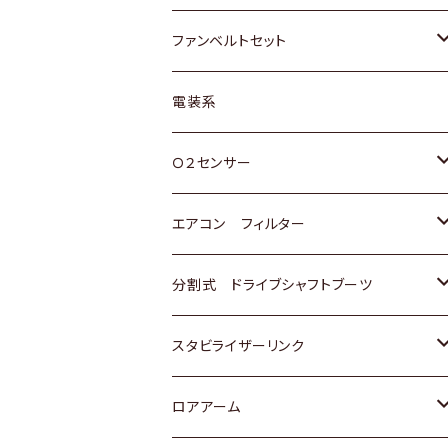
スバル
マツダ
マツダ
ダイハツ
スズキ
トヨタ
ファンベルトセット
日野
三菱
マツダ
日産
スズキ
トヨタ
電装系
スバル
三菱
ダイハツ
ダイハツ
ホンダ
Ｏ２センサー
スバル
マツダ
三菱
スズキ
トヨタ
エアコン フィルター
三菱
スバル
日産
ホンダ
トヨタ
分割式 ドライブシャフトブーツ
スバル
いすゞ
スズキ
ホンダ
トヨタ
スタビライザーリンク
ダイハツ
日産
スズキ
ホンダ
トヨタ
ロアアーム