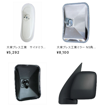
大東プレス工業 サイドミラー/
大東プレス工業ミラー NS角型
バックミラーH400 小判 DI-
トレーラーﾐﾗｰ (SUS) L013 DI
¥5,292
¥8,100
8 DI-8
-58SUS