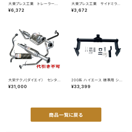
大東プレス工業 トレーラーミ
大東プレス工業 サイドミラー/
ラー 黒 UD L013 NS
バックミラーダイハツ ハイゼッ
¥6,372
¥3,672
角型 左 DI-58B
トカーゴ 左 06年～ DI-64
9
大栄テクノ(ダイエイ） センタ
200系 ハイエース 標準用 シャ
ーパイプ 'MMT-6497CP キッ
ックル 付き ヒッチ メンバー ボ
¥31,000
¥33,399
クス H59A 個人宅NG
ールマウント ヒッチマウント トレ
ーラー 牽引 SP 1000kg S-GL
DX JP-SY-FB04
商品一覧に戻る