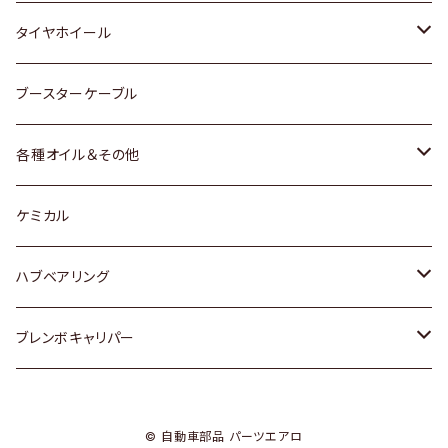
マツダ
スバル
三菱
ダイハツ
ダイハツ
日産
日産
タイヤホイール
レクサス
スバル
マツダ
スバル
ダイハツ
ダイハツ
トヨタ
ブースターケーブル
三菱
マツダ
マツダ
ホンダ
各種オイル＆その他
スバル
スバル
スズキ
ディーデル洗浄添加剤
ケミカル
日産
ハブベアリング
ダイハツ
トヨタ
ブレンボキャリパー
ホンダ
ホンダ
© 自動車部品 パーツエアロ