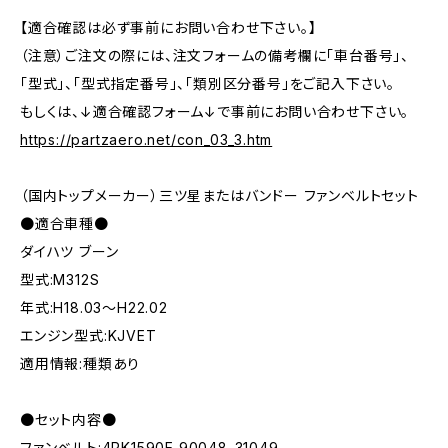
【適合確認は必ず事前にお問い合わせ下さい。】
（注意）ご注文の際には、注文フォームの備考欄に「車台番号」、
「型式」、「型式指定番号」、「類別区分番号」をご記入下さい。
もしくは、↓適合確認フォーム↓で事前にお問い合わせ下さい。
https://partzaero.net/con_03_3.htm
（国内トップメーカー）三ツ星またはバンドー ファンベルトセット
●適合車種●
ダイハツ ブーン
型式:M312S
年式:H18.03～H22.02
エンジン型式:KJVET
適用情報:種類あり
●セット内容●
ファンベルト:4PK1590E 90048-31049