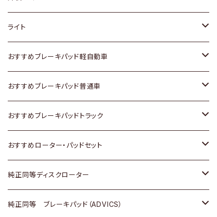
ホンダ
トヨタ
ライト
スズキ
ホンダ
トヨタ
おすすめブレーキパッド軽自動車
日産
スズキ
スズキ
トヨタ
おすすめブレーキパッド普通車
いすゞ
日産
日産
ホンダ
トヨタ
おすすめブレーキパッドトラック
ダイハツ
いすゞ
いすゞ
スズキ
ホンダ
トヨタ
おすすめローター・パッドセット
マツダ
ダイハツ
ダイハツ
日産
スズキ
日産
トヨタ
純正同等ディスクローター
三菱
マツダ
三菱
ダイハツ
日産
いすゞ
ホンダ
トヨタ
純正同等 ブレーキパッド（ADVICS）