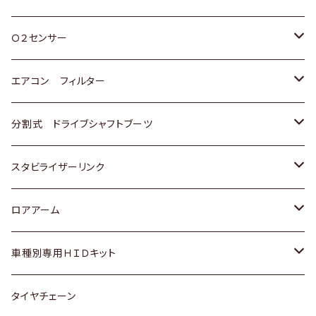
スバル
三菱
ダイハツ
ダイハツ
ホンダ
Ｏ２センサー
スバル
マツダ
三菱
スズキ
トヨタ
エアコン フィルター
三菱
スバル
日産
ホンダ
トヨタ
分割式 ドライブシャフトブーツ
スバル
いすゞ
スズキ
ホンダ
トヨタ
スタビライザーリンク
ダイハツ
日産
スズキ
ホンダ
トヨタ
ロアアーム
マツダ
ダイハツ
日産
スズキ
ホンダ
ホンダ
車種別専用ＨＩＤキット
三菱
マツダ
いすゞ
日産
スズキ
スズキ
トヨタ
タイヤチェーン