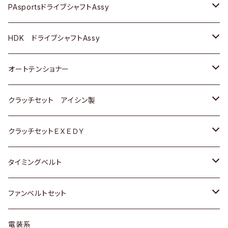
スバル
スバル
三菱
マツダ
ダイハツ
ダイハツ
スズキ
ＢＥＮＺ
ＢＥＮＺ
PAsportsドライブシャフトAssy
ＢＥＮＺ
スバル
三菱
マツダ
マツダ
日産
ＢＭＷ
ＢＭＷ
トヨタ
HDK ドライブシャフトAssy
スバル
三菱
三菱
いすゞ
GOLF
ＷＡＧＥＮ
ホンダ
スズキ
オートテンショナー
スバル
スバル
ダイハツ
ＷＡＧＥＮ
ＶＯＬＶＯ
スズキ
ダイハツ
トヨタ
クラッチセット アイシン製
マツダ
アストロ（シボレー）
日産
日産
ホンダ
クラッチセットＥＸＥＤＹ
三菱
クライスラー
ダイハツ
ホンダ
スズキ
ホンダ
タイミングベルト
スバル
マツダ
マツダ
ダイハツ
スズキ
トヨタ
ファンベルトセット
日野
三菱
マツダ
日産
スズキ
トヨタ
電装系