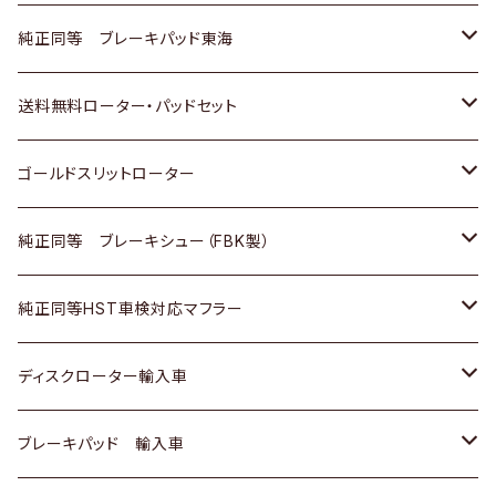
スバル
三菱
日野
マツダ
いすゞ
ダイハツ
スズキ
ホンダ
トヨタ
純正同等 ブレーキパッド東海
日野
日野
三菱ふそう
三菱
ダイハツ
マツダ
日産
スズキ
ホンダ
トヨタ
送料無料ローター・パッドセット
三菱ふそう
三菱ふそう
その他
スバル
マツダ
三菱
ダイハツ
日産
スズキ
ホンダ
トヨタ
ゴールドスリットローター
ＢＭＷ
三菱
マツダ
いすゞ
日産
日産
ホンダ
トヨタ
純正同等 ブレーキシュー（FBK製）
スバル
三菱
ダイハツ
ダイハツ
いすゞ
スズキ
ホンダ
ホンダ
純正同等HST車検対応マフラー
スバル
マツダ
マツダ
ダイハツ
日産
スズキ
スズキ
トヨタ
ディスクローター輸入車
三菱
三菱
マツダ
ダイハツ
日産
日産
ホンダ
ＡＵＤＩ
ブレーキパッド 輸入車