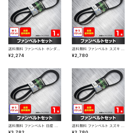
送料無料 ファンベルト ホンダ フ
送料無料 ファンベルト スズキ ス
ィット 型式GE6 H19.10～H25.
ペーシア 型式MK32S H25.03
¥2,274
¥2,780
09 （国内トップメーカー） 1本 H
～H30.02 （国内トップメーカ
AB-0003
ー） 1本 HAB-0004
送料無料 ファンベルト 日産 キ
送料無料 ファンベルト スズキ ワ
ューブ 型式Z12 H20.11～H24.
ゴンR 型式MH34S H24.09～
¥3,782
¥2,780