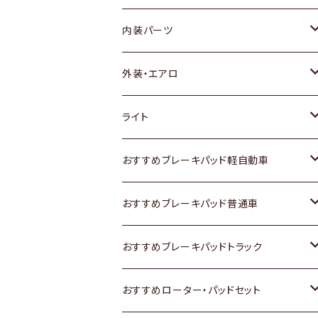
内装パーツ
トヨタ
外装・エアロ
ホンダ
トヨタ
ライト
スズキ
ホンダ
トヨタ
おすすめブレーキパッド軽自動車
日産
スズキ
スズキ
トヨタ
おすすめブレーキパッド普通車
いすゞ
日産
日産
ホンダ
トヨタ
おすすめブレーキパッドトラック
ダイハツ
いすゞ
いすゞ
スズキ
ホンダ
トヨタ
おすすめローター・パッドセット