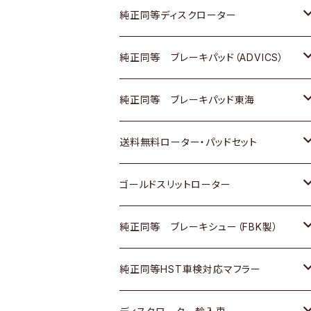
マツダ
ダイハツ
ダイハツ
日産
スズキ
日産
トヨタ
純正同等ディスクローター
三菱
マツダ
三菱
ダイハツ
日産
いすゞ
ホンダ
トヨタ
純正同等 ブレーキパッド（ADVICS）
スバル
三菱
日野
マツダ
いすゞ
ダイハツ
スズキ
ホンダ
トヨタ
純正同等 ブレーキパッド東海
日野
日野
三菱ふそう
三菱
ダイハツ
マツダ
日産
スズキ
ホンダ
トヨタ
送料無料ローター・パッドセット
三菱ふそう
三菱ふそう
その他
スバル
マツダ
三菱
ダイハツ
日産
スズキ
ホンダ
トヨタ
ゴールドスリットローター
ＢＭＷ
三菱
マツダ
いすゞ
日産
日産
ホンダ
トヨタ
純正同等 ブレーキシュー（FBK製）
スバル
三菱
ダイハツ
ダイハツ
いすゞ
スズキ
ホンダ
ホンダ
純正同等HST車検対応マフラー
スバル
マツダ
マツダ
ダイハツ
日産
スズキ
スズキ
トヨタ