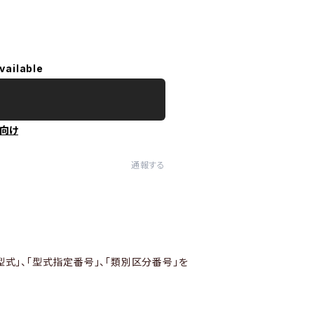
vailable
向け
通報する
型式」、「型式指定番号」、「類別区分番号」を