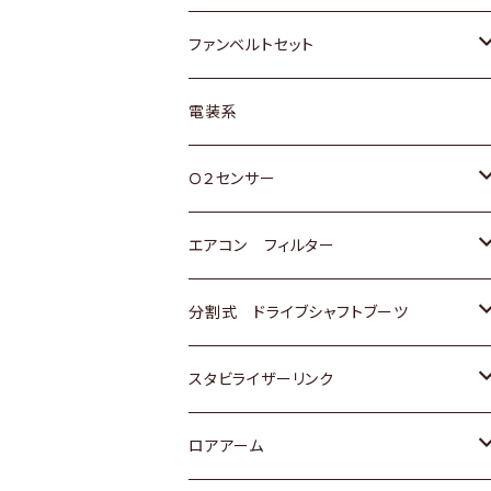
スバル
マツダ
マツダ
ダイハツ
スズキ
トヨタ
ファンベルトセット
日野
三菱
マツダ
日産
スズキ
トヨタ
電装系
スバル
三菱
ダイハツ
ダイハツ
ホンダ
Ｏ２センサー
スバル
マツダ
三菱
スズキ
トヨタ
エアコン フィルター
三菱
スバル
日産
ホンダ
トヨタ
分割式 ドライブシャフトブーツ
スバル
いすゞ
スズキ
ホンダ
トヨタ
スタビライザーリンク
ダイハツ
日産
スズキ
ホンダ
トヨタ
ロアアーム