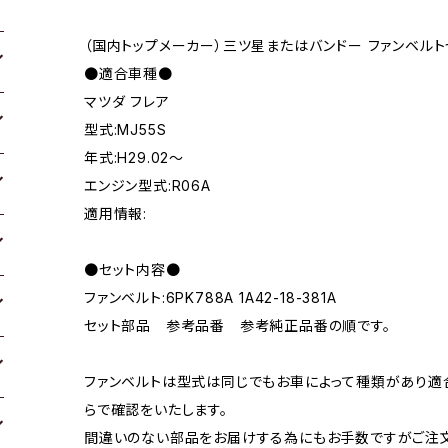
（国内トップメーカー）三ツ星またはバンドー ファンベルト
●適合車種●
マツダ フレア
型式:MJ55S
年式:H29.02～
エンジン型式:R06A
適用情報:
●セット内容●
ファンベルト:6PK788A 1A42-18-381A
セット部品 参考品番 参考純正品番の順です。
ファンベルトは型式は同じでもお車によって種類があり適
らで確認をいたします。
間違いのない部品をお届けする為にもお手数ですがご注