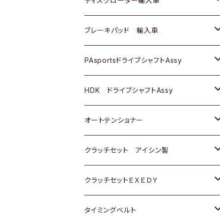
ディスクローター輸入車
三菱
三菱
マツダ
ダイハツ
日産
日産
ホンダ
ＡＵＤＩ
ブレーキパッド 輸入車
スバル
スバル
三菱
マツダ
ダイハツ
ダイハツ
スズキ
ＢＥＮＺ
ＢＥＮＺ
PAsportsドライブシャフトAssy
ＢＥＮＺ
スバル
三菱
マツダ
マツダ
日産
ＢＭＷ
ＢＭＷ
トヨタ
HDK ドライブシャフトAssy
スバル
三菱
三菱
いすゞ
GOLF
ＷＡＧＥＮ
ホンダ
スズキ
オートテンショナー
スバル
スバル
ダイハツ
ＷＡＧＥＮ
ＶＯＬＶＯ
スズキ
ダイハツ
トヨタ
クラッチセット アイシン製
マツダ
アストロ（シボレー）
日産
日産
ホンダ
クラッチセットＥＸＥＤＹ
三菱
クライスラー
ダイハツ
ホンダ
スズキ
ホンダ
タイミングベルト