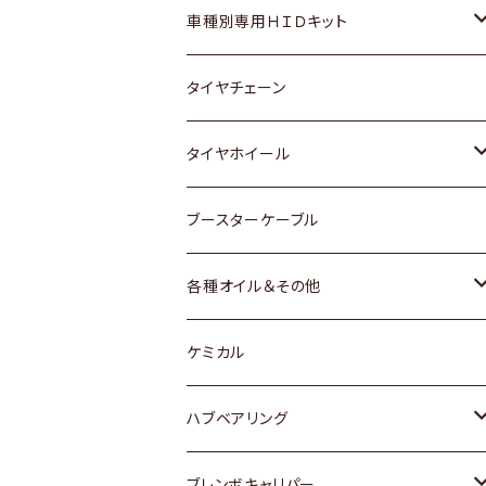
マツダ
ダイハツ
日産
スズキ
ホンダ
ホンダ
車種別専用ＨＩＤキット
三菱
マツダ
いすゞ
日産
スズキ
スズキ
トヨタ
タイヤチェーン
マツダ
スバル
三菱
ダイハツ
ダイハツ
日産
日産
タイヤホイール
レクサス
スバル
マツダ
スバル
ダイハツ
ダイハツ
トヨタ
ブースターケーブル
三菱
マツダ
マツダ
ホンダ
各種オイル＆その他
スバル
スバル
スズキ
ディーデル洗浄添加剤
ケミカル
日産
ハブベアリング
ダイハツ
トヨタ
ブレンボキャリパー