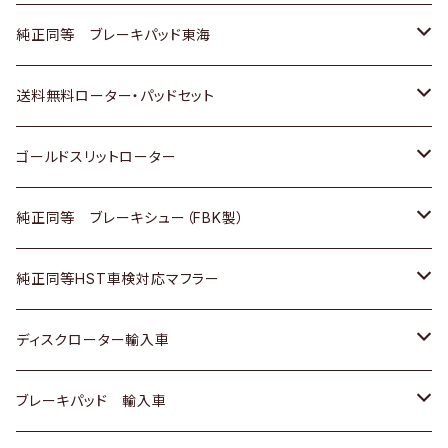
スバル
三菱
日野
マツダ
いすゞ
ダイハツ
スズキ
ホンダ
トヨタ
純正同等 ブレーキパッド東海
日野
日野
三菱ふそう
三菱
ダイハツ
マツダ
日産
スズキ
ホンダ
トヨタ
送料無料ローター・パッドセット
三菱ふそう
三菱ふそう
その他
スバル
マツダ
三菱
ダイハツ
日産
スズキ
ホンダ
トヨタ
ゴールドスリットローター
ＢＭＷ
三菱
マツダ
いすゞ
日産
日産
ホンダ
トヨタ
純正同等 ブレーキシュー（FBK製）
スバル
三菱
ダイハツ
ダイハツ
いすゞ
スズキ
ホンダ
ホンダ
純正同等HST車検対応マフラー
スバル
マツダ
マツダ
ダイハツ
日産
スズキ
スズキ
トヨタ
ディスクローター輸入車
三菱
三菱
マツダ
ダイハツ
日産
日産
ホンダ
ＡＵＤＩ
ブレーキパッド 輸入車