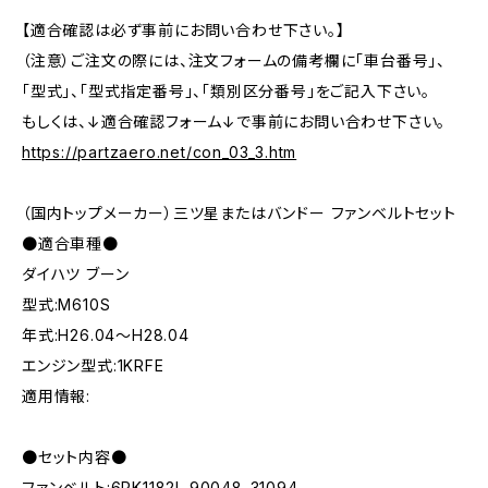
【適合確認は必ず事前にお問い合わせ下さい。】
（注意）ご注文の際には、注文フォームの備考欄に「車台番号」、
「型式」、「型式指定番号」、「類別区分番号」をご記入下さい。
もしくは、↓適合確認フォーム↓で事前にお問い合わせ下さい。
https://partzaero.net/con_03_3.htm
（国内トップメーカー）三ツ星またはバンドー ファンベルトセット
●適合車種●
ダイハツ ブーン
型式:M610S
年式:H26.04～H28.04
エンジン型式:1KRFE
適用情報:
●セット内容●
ファンベルト:6PK1182L 90048-31094