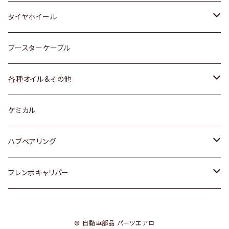
マツダ
スバル
三菱
ダイハツ
ダイハツ
日産
日産
タイヤホイール
レクサス
スバル
マツダ
スバル
ダイハツ
ダイハツ
トヨタ
ブースターケーブル
三菱
マツダ
マツダ
ホンダ
各種オイル＆その他
スバル
スバル
スズキ
ディーデル洗浄添加剤
ケミカル
日産
ハブベアリング
ダイハツ
トヨタ
ブレンボキャリパー
ホンダ
ホンダ
© 自動車部品 パーツエアロ