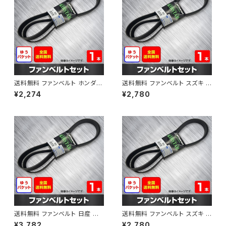
送料無料 ファンベルト ホンダ フ
送料無料 ファンベルト スズキ ス
ィット 型式GE6 H19.10～H25.
ペーシア 型式MK32S H25.03
¥2,274
¥2,780
09 （国内トップメーカー） 1本 H
～H30.02 （国内トップメーカ
AB-0003
ー） 1本 HAB-0004
送料無料 ファンベルト 日産 キ
送料無料 ファンベルト スズキ ワ
ューブ 型式Z12 H20.11～H24.
ゴンR 型式MH34S H24.09～
¥3,782
¥2,780