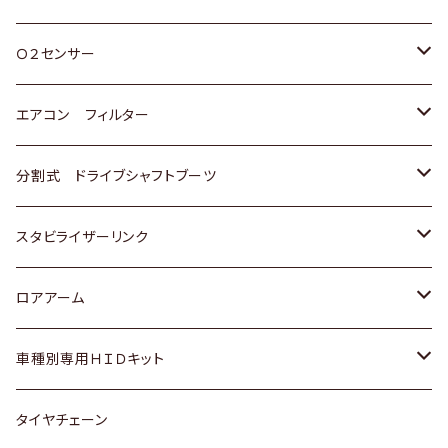
スバル
三菱
ダイハツ
ダイハツ
ホンダ
Ｏ２センサー
スバル
マツダ
三菱
スズキ
トヨタ
エアコン フィルター
三菱
スバル
日産
ホンダ
トヨタ
分割式 ドライブシャフトブーツ
スバル
いすゞ
スズキ
ホンダ
トヨタ
スタビライザーリンク
ダイハツ
日産
スズキ
ホンダ
トヨタ
ロアアーム
マツダ
ダイハツ
日産
スズキ
ホンダ
ホンダ
車種別専用ＨＩＤキット
三菱
マツダ
いすゞ
日産
スズキ
スズキ
トヨタ
タイヤチェーン