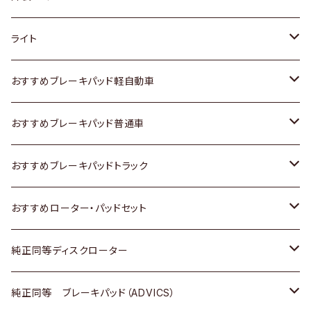
ホンダ
トヨタ
ライト
スズキ
ホンダ
トヨタ
おすすめブレーキパッド軽自動車
日産
スズキ
スズキ
トヨタ
おすすめブレーキパッド普通車
いすゞ
日産
日産
ホンダ
トヨタ
おすすめブレーキパッドトラック
ダイハツ
いすゞ
いすゞ
スズキ
ホンダ
トヨタ
おすすめローター・パッドセット
マツダ
ダイハツ
ダイハツ
日産
スズキ
日産
トヨタ
純正同等ディスクローター
三菱
マツダ
三菱
ダイハツ
日産
いすゞ
ホンダ
トヨタ
純正同等 ブレーキパッド（ADVICS）