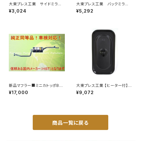
大東プレス工業 サイドミラー/
大東プレス工業 バックミラーH
バックミラー 日産 バネット8
400 ｺﾊﾞﾝ L005 黒 J08
¥3,024
¥5,292
0~ DI-55
330×170 DI-8B
新品マフラー■ミニカトッポBJ
大東プレス工業 【ヒーター付】サ
H42A H42V H47A H47V純
イドミラー/バックミラーJ08 DI
¥17,000
¥9,072
正同等/車検対応 065-75
-7BZ
商品一覧に戻る