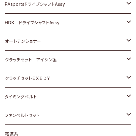
スバル
スバル
三菱
マツダ
ダイハツ
ダイハツ
スズキ
ＢＥＮＺ
ＢＥＮＺ
PAsportsドライブシャフトAssy
ＢＥＮＺ
スバル
三菱
マツダ
マツダ
日産
ＢＭＷ
ＢＭＷ
トヨタ
HDK ドライブシャフトAssy
スバル
三菱
三菱
いすゞ
GOLF
ＷＡＧＥＮ
ホンダ
スズキ
オートテンショナー
スバル
スバル
ダイハツ
ＷＡＧＥＮ
ＶＯＬＶＯ
スズキ
ダイハツ
トヨタ
クラッチセット アイシン製
マツダ
アストロ（シボレー）
日産
日産
ホンダ
クラッチセットＥＸＥＤＹ
三菱
クライスラー
ダイハツ
ホンダ
スズキ
ホンダ
タイミングベルト
スバル
マツダ
マツダ
ダイハツ
スズキ
トヨタ
ファンベルトセット
日野
三菱
マツダ
日産
スズキ
トヨタ
電装系