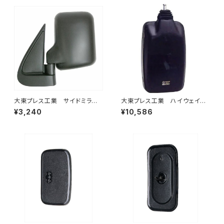
大東プレス工業 サイドミラー/
大東プレス工業 ハイウェイミ
バックミラー ダイハツ ハイ
ラー 800Rヒーター無 トラッ
¥3,240
¥10,586
ゼット トラック 左 99年～
ク用 トラック DI-6021AXY
DI-639