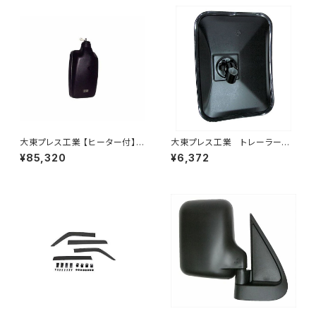
大東プレス工業 【ヒーター付】ハ
大東プレス工業 トレーラーミ
イウェイリモコンミラー DI-712
ラー 黒 UD L013 NS
¥85,320
¥6,372
1CXE
角型 左 DI-58B