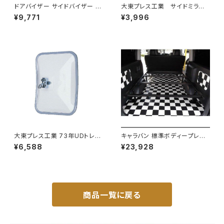
ドアバイザー サイドバイザー タ
大東プレス工業 サイドミラー/
ンク 900系 ルーミー 900系 M
バックミラー ダイハツ ハイ
¥9,771
¥3,996
900A M910A サイドドア 金具
ゼット トラック 右 99年～
付き ZERO DS13
DI-638
大東プレス工業 73年UDトレー
キャラバン 標準ボディープレミ
ラーミラーL013 （P付） DI-52
アムＧＸ/ＧＸライダ～用ベッドキ
¥6,588
¥23,928
ットフレーム GZ100-1
商品一覧に戻る