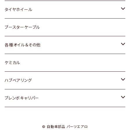
マツダ
スバル
三菱
ダイハツ
ダイハツ
日産
日産
タイヤホイール
レクサス
スバル
マツダ
スバル
ダイハツ
ダイハツ
トヨタ
ブースターケーブル
三菱
マツダ
マツダ
ホンダ
各種オイル＆その他
スバル
スバル
スズキ
ディーデル洗浄添加剤
ケミカル
日産
ハブベアリング
ダイハツ
トヨタ
ブレンボキャリパー
ホンダ
ホンダ
© 自動車部品 パーツエアロ