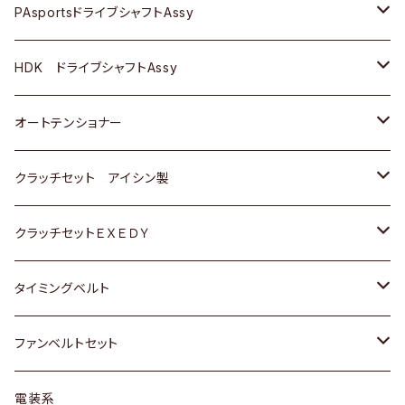
スバル
スバル
三菱
マツダ
ダイハツ
ダイハツ
スズキ
ＢＥＮＺ
ＢＥＮＺ
PAsportsドライブシャフトAssy
ＢＥＮＺ
スバル
三菱
マツダ
マツダ
日産
ＢＭＷ
ＢＭＷ
トヨタ
HDK ドライブシャフトAssy
スバル
三菱
三菱
いすゞ
GOLF
ＷＡＧＥＮ
ホンダ
スズキ
オートテンショナー
スバル
スバル
ダイハツ
ＷＡＧＥＮ
ＶＯＬＶＯ
スズキ
ダイハツ
トヨタ
クラッチセット アイシン製
マツダ
アストロ（シボレー）
日産
日産
ホンダ
クラッチセットＥＸＥＤＹ
三菱
クライスラー
ダイハツ
ホンダ
スズキ
ホンダ
タイミングベルト
スバル
マツダ
マツダ
ダイハツ
スズキ
トヨタ
ファンベルトセット
日野
三菱
マツダ
日産
スズキ
トヨタ
電装系