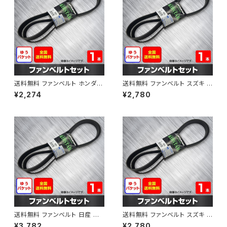
送料無料 ファンベルト ホンダ フ
送料無料 ファンベルト スズキ ス
ィット 型式GE6 H19.10～H25.
ペーシア 型式MK32S H25.03
¥2,274
¥2,780
09 （国内トップメーカー） 1本 H
～H30.02 （国内トップメーカ
AB-0003
ー） 1本 HAB-0004
送料無料 ファンベルト 日産 キ
送料無料 ファンベルト スズキ ワ
ューブ 型式Z12 H20.11～H24.
ゴンR 型式MH34S H24.09～
¥3,782
¥2,780