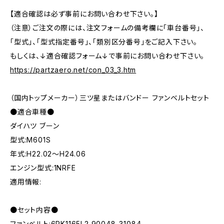
【適合確認は必ず事前にお問い合わせ下さい。】
（注意）ご注文の際には、注文フォームの備考欄に「車台番号」、
「型式」、「型式指定番号」、「類別区分番号」をご記入下さい。
もしくは、↓適合確認フォーム↓で事前にお問い合わせ下さい。
https://partzaero.net/con_03_3.htm
（国内トップメーカー）三ツ星またはバンドー ファンベルトセット
●適合車種●
ダイハツ ブーン
型式:M601S
年式:H22.02～H24.06
エンジン型式:1NRFE
適用情報:
●セット内容●
ファンベルト:6PK1165L2 90048-31084