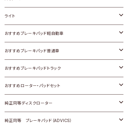
ホンダ
トヨタ
ライト
スズキ
ホンダ
トヨタ
おすすめブレーキパッド軽自動車
日産
スズキ
スズキ
トヨタ
おすすめブレーキパッド普通車
いすゞ
日産
日産
ホンダ
トヨタ
おすすめブレーキパッドトラック
ダイハツ
いすゞ
いすゞ
スズキ
ホンダ
トヨタ
おすすめローター・パッドセット
マツダ
ダイハツ
ダイハツ
日産
スズキ
日産
トヨタ
純正同等ディスクローター
三菱
マツダ
三菱
ダイハツ
日産
いすゞ
ホンダ
トヨタ
純正同等 ブレーキパッド（ADVICS）