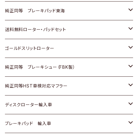
スバル
三菱
日野
マツダ
いすゞ
ダイハツ
スズキ
ホンダ
トヨタ
純正同等 ブレーキパッド東海
日野
日野
三菱ふそう
三菱
ダイハツ
マツダ
日産
スズキ
ホンダ
トヨタ
送料無料ローター・パッドセット
三菱ふそう
三菱ふそう
その他
スバル
マツダ
三菱
ダイハツ
日産
スズキ
ホンダ
トヨタ
ゴールドスリットローター
ＢＭＷ
三菱
マツダ
いすゞ
日産
日産
ホンダ
トヨタ
純正同等 ブレーキシュー（FBK製）
スバル
三菱
ダイハツ
ダイハツ
いすゞ
スズキ
ホンダ
ホンダ
純正同等HST車検対応マフラー
スバル
マツダ
マツダ
ダイハツ
日産
スズキ
スズキ
トヨタ
ディスクローター輸入車
三菱
三菱
マツダ
ダイハツ
日産
日産
ホンダ
ＡＵＤＩ
ブレーキパッド 輸入車