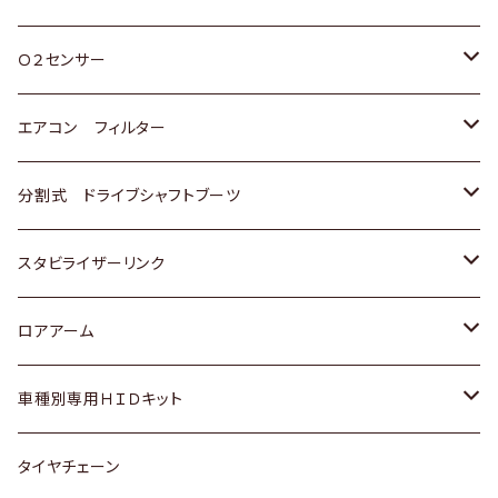
スバル
三菱
ダイハツ
ダイハツ
ホンダ
Ｏ２センサー
スバル
マツダ
三菱
スズキ
トヨタ
エアコン フィルター
三菱
スバル
日産
ホンダ
トヨタ
分割式 ドライブシャフトブーツ
スバル
いすゞ
スズキ
ホンダ
トヨタ
スタビライザーリンク
ダイハツ
日産
スズキ
ホンダ
トヨタ
ロアアーム
マツダ
ダイハツ
日産
スズキ
ホンダ
ホンダ
車種別専用ＨＩＤキット
三菱
マツダ
いすゞ
日産
スズキ
スズキ
トヨタ
タイヤチェーン