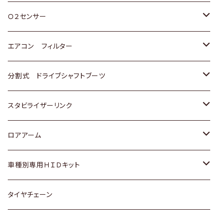
スバル
三菱
ダイハツ
ダイハツ
ホンダ
Ｏ２センサー
スバル
マツダ
三菱
スズキ
トヨタ
エアコン フィルター
三菱
スバル
日産
ホンダ
トヨタ
分割式 ドライブシャフトブーツ
スバル
いすゞ
スズキ
ホンダ
トヨタ
スタビライザーリンク
ダイハツ
日産
スズキ
ホンダ
トヨタ
ロアアーム
マツダ
ダイハツ
日産
スズキ
ホンダ
ホンダ
車種別専用ＨＩＤキット
三菱
マツダ
いすゞ
日産
スズキ
スズキ
トヨタ
タイヤチェーン