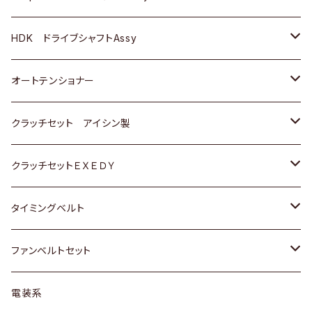
ＢＥＮＺ
スバル
三菱
マツダ
マツダ
日産
ＢＭＷ
ＢＭＷ
トヨタ
HDK ドライブシャフトAssy
スバル
三菱
三菱
いすゞ
GOLF
ＷＡＧＥＮ
ホンダ
スズキ
オートテンショナー
スバル
スバル
ダイハツ
ＷＡＧＥＮ
ＶＯＬＶＯ
スズキ
ダイハツ
トヨタ
クラッチセット アイシン製
マツダ
アストロ（シボレー）
日産
日産
ホンダ
クラッチセットＥＸＥＤＹ
三菱
クライスラー
ダイハツ
ホンダ
スズキ
ホンダ
タイミングベルト
スバル
マツダ
マツダ
ダイハツ
スズキ
トヨタ
ファンベルトセット
日野
三菱
マツダ
日産
スズキ
トヨタ
電装系