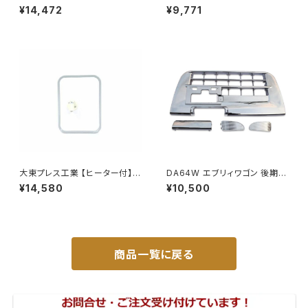
イウェイミラー ヒーター付 100
ンク 900系 ルーミー 900系 M
¥14,472
¥9,771
0R DI-5101CXY
900A M910A サイドドア 金具
付き ZERO DS13
大東プレス工業 【ヒーター付】
DA64W エブリィワゴン 後期型
サイドミラー/バックミラー トレ
平成22年5月～ フロント バンパ
¥14,580
¥10,500
ーラー ヒーター付 DI-58Z
ー メッキ グリル セット PZター
ボ PZターボSP等 JP-T190
商品一覧に戻る