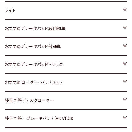
ホンダ
トヨタ
ライト
スズキ
ホンダ
トヨタ
おすすめブレーキパッド軽自動車
日産
スズキ
スズキ
トヨタ
おすすめブレーキパッド普通車
いすゞ
日産
日産
ホンダ
トヨタ
おすすめブレーキパッドトラック
ダイハツ
いすゞ
いすゞ
スズキ
ホンダ
トヨタ
おすすめローター・パッドセット
マツダ
ダイハツ
ダイハツ
日産
スズキ
日産
トヨタ
純正同等ディスクローター
三菱
マツダ
三菱
ダイハツ
日産
いすゞ
ホンダ
トヨタ
純正同等 ブレーキパッド（ADVICS）