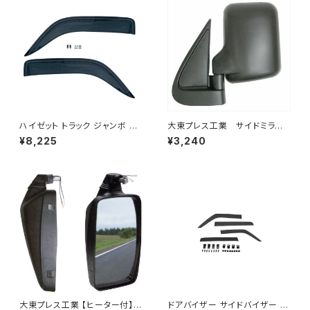
ハイゼット トラック ジャンボ S5
大東プレス工業 サイドミラー/
00P S510P S500 S510 系 ワ
バックミラー ダイハツ ハイ
¥8,225
¥3,240
イド ドアバイザー止め具付ピク
ゼット トラック 左 99年～
シス サンバー サイド サンバイザ
DI-639
ー JP-YD-HIJET
大東プレス工業 【ヒーター付】ハ
ドアバイザー サイドバイザー タ