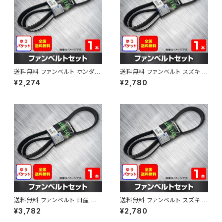
送料無料 ファンベルト ホンダ フ
送料無料 ファンベルト スズキ ス
ィット 型式GE6 H19.10～H25.
ペーシア 型式MK32S H25.03
¥2,274
¥2,780
09 （国内トップメーカー） 1本 H
～H30.02 （国内トップメーカ
AB-0003
ー） 1本 HAB-0004
送料無料 ファンベルト 日産 キ
送料無料 ファンベルト スズキ ワ
ューブ 型式Z12 H20.11～H24.
ゴンR 型式MH34S H24.09～
¥3,782
¥2,780
10 （国内トップメーカー） 1本 H
H29.02 （国内トップメーカー）