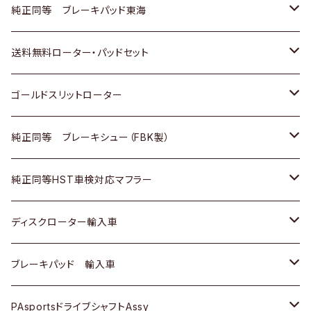
スバル
三菱
日野
マツダ
いすゞ
ダイハツ
スズキ
ホンダ
トヨタ
純正同等 ブレーキパッド東海
日野
日野
三菱ふそう
三菱
ダイハツ
マツダ
日産
スズキ
ホンダ
トヨタ
送料無料ローター・パッドセット
三菱ふそう
三菱ふそう
その他
スバル
マツダ
三菱
ダイハツ
日産
スズキ
ホンダ
トヨタ
ゴールドスリットローター
ＢＭＷ
三菱
マツダ
いすゞ
日産
日産
ホンダ
トヨタ
純正同等 ブレーキシュー（FBK製）
スバル
三菱
ダイハツ
ダイハツ
いすゞ
スズキ
ホンダ
ホンダ
純正同等HST車検対応マフラー
スバル
マツダ
マツダ
ダイハツ
日産
スズキ
スズキ
トヨタ
ディスクローター輸入車
三菱
三菱
マツダ
ダイハツ
日産
日産
ホンダ
ＡＵＤＩ
ブレーキパッド 輸入車
スバル
スバル
三菱
マツダ
ダイハツ
ダイハツ
スズキ
ＢＥＮＺ
ＢＥＮＺ
PAsportsドライブシャフトAssy