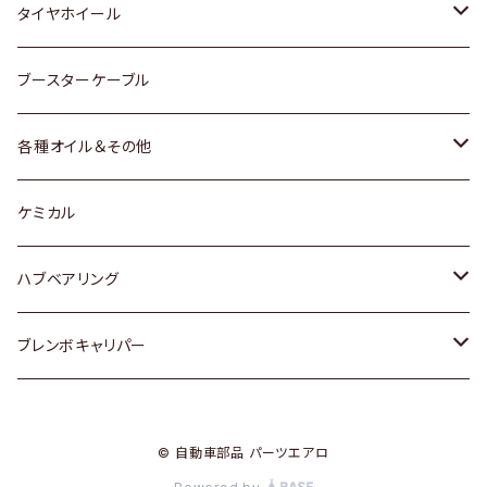
マツダ
スバル
三菱
ダイハツ
ダイハツ
日産
日産
タイヤホイール
レクサス
スバル
マツダ
スバル
ダイハツ
ダイハツ
トヨタ
ブースターケーブル
三菱
マツダ
マツダ
ホンダ
各種オイル＆その他
スバル
スバル
スズキ
ディーデル洗浄添加剤
ケミカル
日産
ハブベアリング
ダイハツ
トヨタ
ブレンボキャリパー
ホンダ
ホンダ
© 自動車部品 パーツエアロ
スズキ
日産