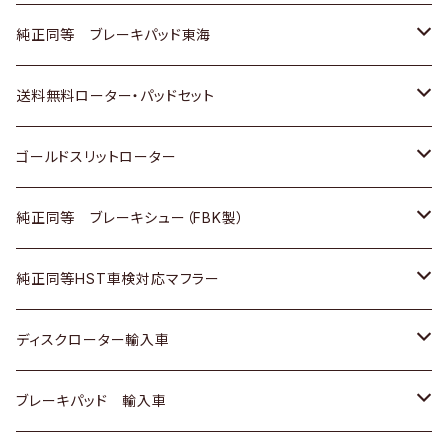
スバル
三菱
日野
マツダ
いすゞ
ダイハツ
スズキ
ホンダ
トヨタ
純正同等 ブレーキパッド東海
日野
日野
三菱ふそう
三菱
ダイハツ
マツダ
日産
スズキ
ホンダ
トヨタ
送料無料ローター・パッドセット
三菱ふそう
三菱ふそう
その他
スバル
マツダ
三菱
ダイハツ
日産
スズキ
ホンダ
トヨタ
ゴールドスリットローター
ＢＭＷ
三菱
マツダ
いすゞ
日産
日産
ホンダ
トヨタ
純正同等 ブレーキシュー（FBK製）
スバル
三菱
ダイハツ
ダイハツ
いすゞ
スズキ
ホンダ
ホンダ
純正同等HST車検対応マフラー
スバル
マツダ
マツダ
ダイハツ
日産
スズキ
スズキ
トヨタ
ディスクローター輸入車
三菱
三菱
マツダ
ダイハツ
日産
日産
ホンダ
ＡＵＤＩ
ブレーキパッド 輸入車