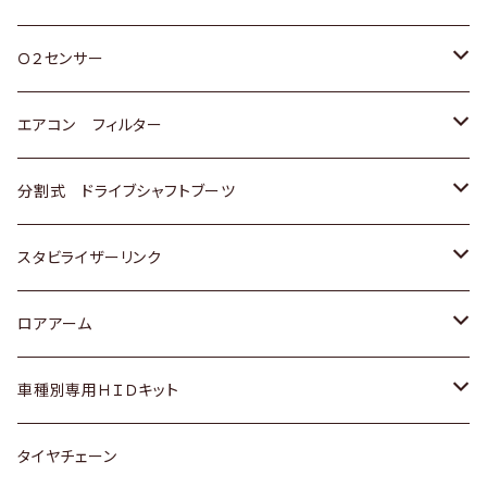
スバル
三菱
ダイハツ
ダイハツ
ホンダ
Ｏ２センサー
スバル
マツダ
三菱
スズキ
トヨタ
エアコン フィルター
三菱
スバル
日産
ホンダ
トヨタ
分割式 ドライブシャフトブーツ
スバル
いすゞ
スズキ
ホンダ
トヨタ
スタビライザーリンク
ダイハツ
日産
スズキ
ホンダ
トヨタ
ロアアーム
マツダ
ダイハツ
日産
スズキ
ホンダ
ホンダ
車種別専用ＨＩＤキット
三菱
マツダ
いすゞ
日産
スズキ
スズキ
トヨタ
タイヤチェーン