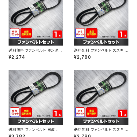
送料無料 ファンベルト ホンダ フ
送料無料 ファンベルト スズキ ス
ィット 型式GE6 H19.10～H25.
ペーシア 型式MK32S H25.03
¥2,274
¥2,780
09 （国内トップメーカー） 1本 H
～H30.02 （国内トップメーカ
AB-0003
ー） 1本 HAB-0004
送料無料 ファンベルト 日産 キ
送料無料 ファンベルト スズキ ワ
ューブ 型式Z12 H20.11～H24.
ゴンR 型式MH34S H24.09～
¥3,782
¥2,780