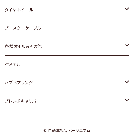
マツダ
スバル
三菱
ダイハツ
ダイハツ
日産
日産
タイヤホイール
レクサス
スバル
マツダ
スバル
ダイハツ
ダイハツ
トヨタ
ブースターケーブル
三菱
マツダ
マツダ
ホンダ
各種オイル＆その他
スバル
スバル
スズキ
ディーデル洗浄添加剤
ケミカル
日産
ハブベアリング
ダイハツ
トヨタ
ブレンボキャリパー
ホンダ
ホンダ
© 自動車部品 パーツエアロ