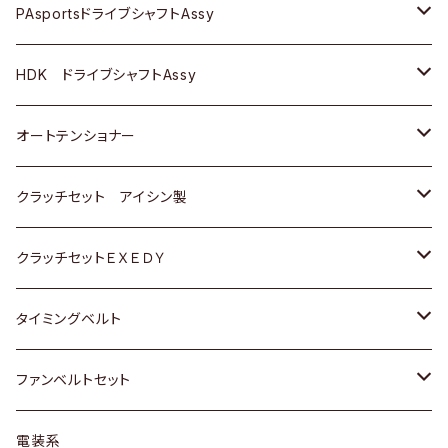
スバル
スバル
三菱
マツダ
ダイハツ
ダイハツ
スズキ
ＢＥＮＺ
ＢＥＮＺ
PAsportsドライブシャフトAssy
ＢＥＮＺ
スバル
三菱
マツダ
マツダ
日産
ＢＭＷ
ＢＭＷ
トヨタ
HDK ドライブシャフトAssy
スバル
三菱
三菱
いすゞ
GOLF
ＷＡＧＥＮ
ホンダ
スズキ
オートテンショナー
スバル
スバル
ダイハツ
ＷＡＧＥＮ
ＶＯＬＶＯ
スズキ
ダイハツ
トヨタ
クラッチセット アイシン製
マツダ
アストロ（シボレー）
日産
日産
ホンダ
クラッチセットＥＸＥＤＹ
三菱
クライスラー
ダイハツ
ホンダ
スズキ
ホンダ
タイミングベルト
スバル
マツダ
マツダ
ダイハツ
スズキ
トヨタ
ファンベルトセット
日野
三菱
マツダ
日産
スズキ
トヨタ
電装系