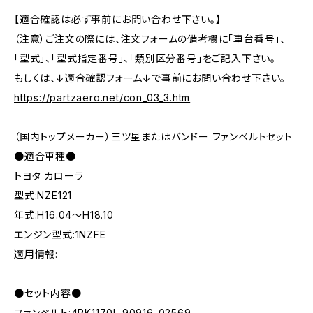
【適合確認は必ず事前にお問い合わせ下さい。】
（注意）ご注文の際には、注文フォームの備考欄に「車台番号」、
「型式」、「型式指定番号」、「類別区分番号」をご記入下さい。
もしくは、↓適合確認フォーム↓で事前にお問い合わせ下さい。
https://partzaero.net/con_03_3.htm
（国内トップメーカー）三ツ星またはバンドー ファンベルトセット
●適合車種●
トヨタ カローラ
型式:NZE121
年式:H16.04～H18.10
エンジン型式:1NZFE
適用情報:
●セット内容●
ファンベルト:4PK1170L 90916-02569