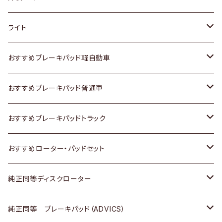
ホンダ
トヨタ
ライト
スズキ
ホンダ
トヨタ
おすすめブレーキパッド軽自動車
日産
スズキ
スズキ
トヨタ
おすすめブレーキパッド普通車
いすゞ
日産
日産
ホンダ
トヨタ
おすすめブレーキパッドトラック
ダイハツ
いすゞ
いすゞ
スズキ
ホンダ
トヨタ
おすすめローター・パッドセット
マツダ
ダイハツ
ダイハツ
日産
スズキ
日産
トヨタ
純正同等ディスクローター
三菱
マツダ
三菱
ダイハツ
日産
いすゞ
ホンダ
トヨタ
純正同等 ブレーキパッド（ADVICS）