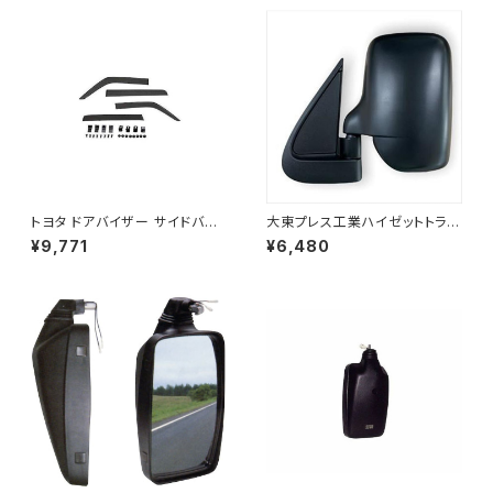
トヨタ ドアバイザー サイドバイ
大東プレス工業ハイゼットトラッ
ザー タンク 900系 ルーミー 9
ク S201C S211C S201P S211
¥9,771
¥6,480
00系 M900A M910A サイドド
Pサイドミラー/ドアミラー (助手
ア 金具付き ZERO DS13
席側) 左 DI-651