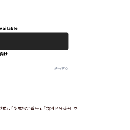
vailable
向け
通報する
型式」、「型式指定番号」、「類別区分番号」を