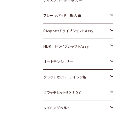
ディスクローター輸入車
三菱
三菱
マツダ
ダイハツ
日産
日産
ホンダ
ＡＵＤＩ
ブレーキパッド 輸入車
スバル
スバル
三菱
マツダ
ダイハツ
ダイハツ
スズキ
ＢＥＮＺ
ＢＥＮＺ
PAsportsドライブシャフトAssy
ＢＥＮＺ
スバル
三菱
マツダ
マツダ
日産
ＢＭＷ
ＢＭＷ
トヨタ
HDK ドライブシャフトAssy
スバル
三菱
三菱
いすゞ
GOLF
ＷＡＧＥＮ
ホンダ
スズキ
オートテンショナー
スバル
スバル
ダイハツ
ＷＡＧＥＮ
ＶＯＬＶＯ
スズキ
ダイハツ
トヨタ
クラッチセット アイシン製
マツダ
アストロ（シボレー）
日産
日産
ホンダ
クラッチセットＥＸＥＤＹ
三菱
クライスラー
ダイハツ
ホンダ
スズキ
ホンダ
タイミングベルト