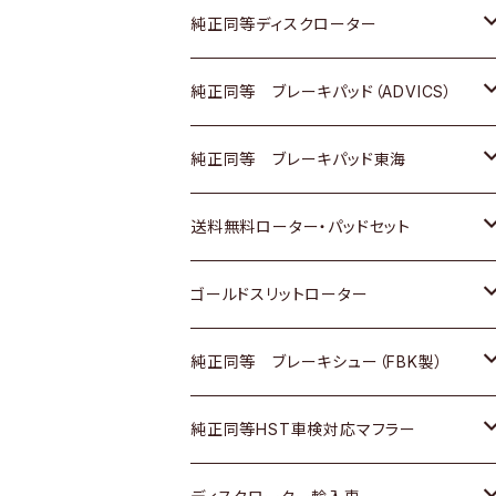
マツダ
ダイハツ
ダイハツ
日産
スズキ
日産
トヨタ
純正同等ディスクローター
三菱
マツダ
三菱
ダイハツ
日産
いすゞ
ホンダ
トヨタ
純正同等 ブレーキパッド（ADVICS）
スバル
三菱
日野
マツダ
いすゞ
ダイハツ
スズキ
ホンダ
トヨタ
純正同等 ブレーキパッド東海
日野
日野
三菱ふそう
三菱
ダイハツ
マツダ
日産
スズキ
ホンダ
トヨタ
送料無料ローター・パッドセット
三菱ふそう
三菱ふそう
その他
スバル
マツダ
三菱
ダイハツ
日産
スズキ
ホンダ
トヨタ
ゴールドスリットローター
ＢＭＷ
三菱
マツダ
いすゞ
日産
日産
ホンダ
トヨタ
純正同等 ブレーキシュー（FBK製）
スバル
三菱
ダイハツ
ダイハツ
いすゞ
スズキ
ホンダ
ホンダ
純正同等HST車検対応マフラー
スバル
マツダ
マツダ
ダイハツ
日産
スズキ
スズキ
トヨタ