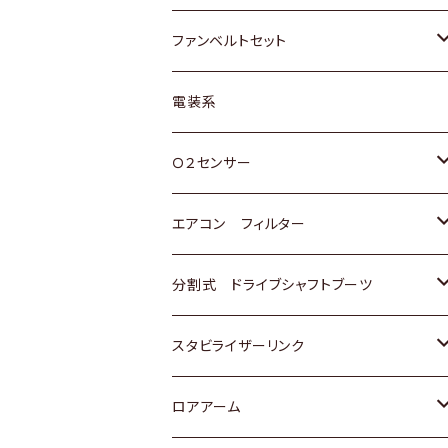
スバル
マツダ
マツダ
ダイハツ
スズキ
トヨタ
ファンベルトセット
日野
三菱
マツダ
日産
スズキ
トヨタ
電装系
スバル
三菱
ダイハツ
ダイハツ
ホンダ
Ｏ２センサー
スバル
マツダ
三菱
スズキ
トヨタ
エアコン フィルター
三菱
スバル
日産
ホンダ
トヨタ
分割式 ドライブシャフトブーツ
スバル
いすゞ
スズキ
ホンダ
トヨタ
スタビライザーリンク
ダイハツ
日産
スズキ
ホンダ
トヨタ
ロアアーム