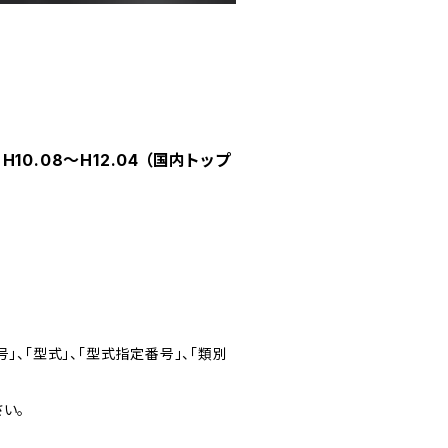
10.08～H12.04 （国内トップ
」、「型式」、「型式指定番号」、「類別
い。