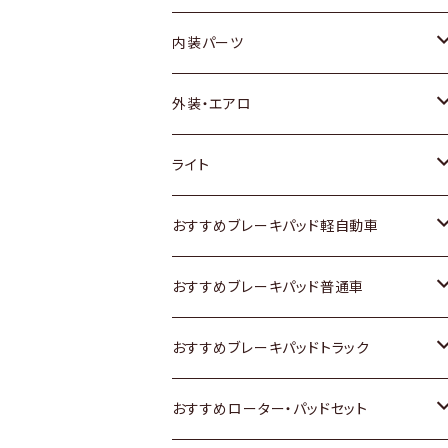
内装パーツ
トヨタ
外装・エアロ
ホンダ
トヨタ
ライト
スズキ
ホンダ
トヨタ
おすすめブレーキパッド軽自動車
日産
スズキ
スズキ
トヨタ
おすすめブレーキパッド普通車
いすゞ
日産
日産
ホンダ
トヨタ
おすすめブレーキパッドトラック
ダイハツ
いすゞ
いすゞ
スズキ
ホンダ
トヨタ
おすすめローター・パッドセット