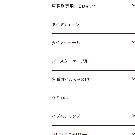
マツダ
ダイハツ
日産
スズキ
ホンダ
ホンダ
車種別専用ＨＩＤキット
三菱
マツダ
いすゞ
日産
スズキ
スズキ
トヨタ
タイヤチェーン
マツダ
スバル
三菱
ダイハツ
ダイハツ
日産
日産
タイヤホイール
レクサス
スバル
マツダ
スバル
ダイハツ
ダイハツ
トヨタ
ブースターケーブル
三菱
マツダ
マツダ
ホンダ
各種オイル＆その他
スバル
スバル
スズキ
ディーデル洗浄添加剤
ケミカル
日産
ハブベアリング
ダイハツ
トヨタ
ブレンボキャリパー