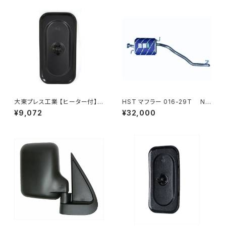
大東プレス工業 【ヒーター付】サ
HST マフラー 016-29T NV
イドミラー/バックミラーJ08 DI
350キャラバン VR2E26 ニッサ
¥9,072
¥32,000
-7BZ
ン 本体オールステンレス 車検
対応 純正同等