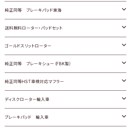
スバル
三菱
日野
マツダ
いすゞ
ダイハツ
スズキ
ホンダ
トヨタ
純正同等 ブレーキパッド東海
日野
日野
三菱ふそう
三菱
ダイハツ
マツダ
日産
スズキ
ホンダ
トヨタ
送料無料ローター・パッドセット
三菱ふそう
三菱ふそう
その他
スバル
マツダ
三菱
ダイハツ
日産
スズキ
ホンダ
トヨタ
ゴールドスリットローター
ＢＭＷ
三菱
マツダ
いすゞ
日産
日産
ホンダ
トヨタ
純正同等 ブレーキシュー（FBK製）
スバル
三菱
ダイハツ
ダイハツ
いすゞ
スズキ
ホンダ
ホンダ
純正同等HST車検対応マフラー
スバル
マツダ
マツダ
ダイハツ
日産
スズキ
スズキ
トヨタ
ディスクローター輸入車
三菱
三菱
マツダ
ダイハツ
日産
日産
ホンダ
ＡＵＤＩ
ブレーキパッド 輸入車