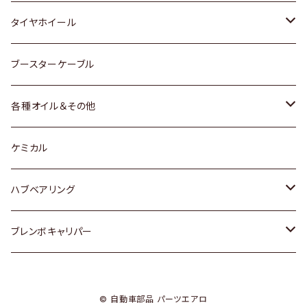
マツダ
スバル
三菱
ダイハツ
ダイハツ
日産
日産
タイヤホイール
レクサス
スバル
マツダ
スバル
ダイハツ
ダイハツ
トヨタ
ブースターケーブル
三菱
マツダ
マツダ
ホンダ
各種オイル＆その他
スバル
スバル
スズキ
ディーデル洗浄添加剤
ケミカル
日産
ハブベアリング
ダイハツ
トヨタ
ブレンボキャリパー
ホンダ
ホンダ
© 自動車部品 パーツエアロ