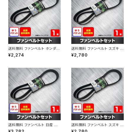
送料無料 ファンベルト ホンダ フ
送料無料 ファンベルト スズキ ス
ィット 型式GE6 H19.10～H25.
ペーシア 型式MK32S H25.03
¥2,274
¥2,780
09 （国内トップメーカー） 1本 H
～H30.02 （国内トップメーカ
AB-0003
ー） 1本 HAB-0004
送料無料 ファンベルト 日産 キ
送料無料 ファンベルト スズキ ワ
ューブ 型式Z12 H20.11～H24.
ゴンR 型式MH34S H24.09～
¥3,782
¥2,780