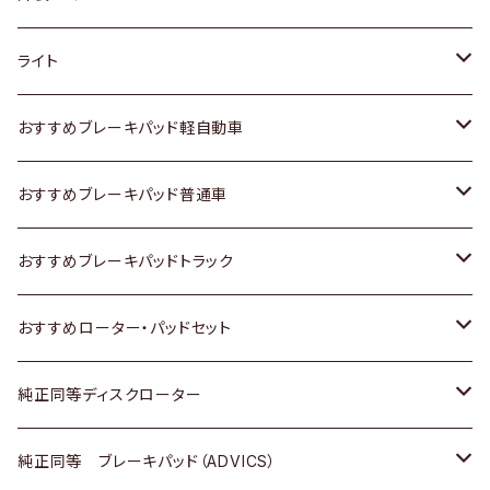
ホンダ
トヨタ
ライト
スズキ
ホンダ
トヨタ
おすすめブレーキパッド軽自動車
日産
スズキ
スズキ
トヨタ
おすすめブレーキパッド普通車
いすゞ
日産
日産
ホンダ
トヨタ
おすすめブレーキパッドトラック
ダイハツ
いすゞ
いすゞ
スズキ
ホンダ
トヨタ
おすすめローター・パッドセット
マツダ
ダイハツ
ダイハツ
日産
スズキ
日産
トヨタ
純正同等ディスクローター
三菱
マツダ
三菱
ダイハツ
日産
いすゞ
ホンダ
トヨタ
純正同等 ブレーキパッド（ADVICS）