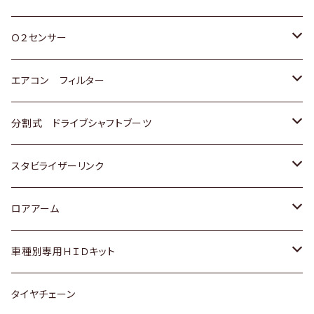
スバル
三菱
ダイハツ
ダイハツ
ホンダ
Ｏ２センサー
スバル
マツダ
三菱
スズキ
トヨタ
エアコン フィルター
三菱
スバル
日産
ホンダ
トヨタ
分割式 ドライブシャフトブーツ
スバル
いすゞ
スズキ
ホンダ
トヨタ
スタビライザーリンク
ダイハツ
日産
スズキ
ホンダ
トヨタ
ロアアーム
マツダ
ダイハツ
日産
スズキ
ホンダ
ホンダ
車種別専用ＨＩＤキット
三菱
マツダ
いすゞ
日産
スズキ
スズキ
トヨタ
タイヤチェーン