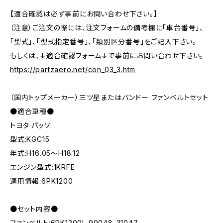
【適合確認は必ず事前にお問い合わせ下さい。】
（注意）ご注文の際には、注文フォームの備考欄に「車台番号」、
「型式」、「型式指定番号」、「類別区分番号」をご記入下さい。
もしくは、↓適合確認フォーム↓で事前にお問い合わせ下さい。
https://partzaero.net/con_03_3.htm
（国内トップメーカー）三ツ星またはバンドー ファンベルトセット
●適合車種●
トヨタ パッソ
型式:KGC15
年式:H16.05～H18.12
エンジン型式:1KRFE
適用情報:6PK1200
●セット内容●
ファンベルト:6PK1200L 90048-31047