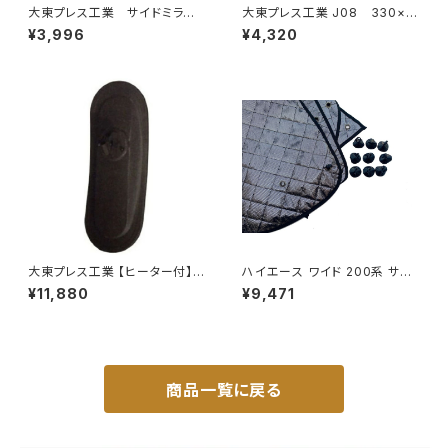
大東プレス工業 サイドミラー/
大東プレス工業 J08 330×1
バックミラー ダイハツ ハイ
70 サイドミラー/バックミラー
¥3,996
¥4,320
ゼット トラック 右 99年～
L012 黒 DI-7B
DI-638
大東プレス工業 【ヒーター付】サ
ハイエース ワイド 200系 サン
イドミラー/バックミラー H40
シェード キャンピング 4層構造
¥11,880
¥9,471
0 ヒーター DI-8Z
車中泊 遮光 断熱 暑さ対策 盗
難防止 目隠し 日よけ 10枚 JP-
TYD-HIACE-W-10P
商品一覧に戻る