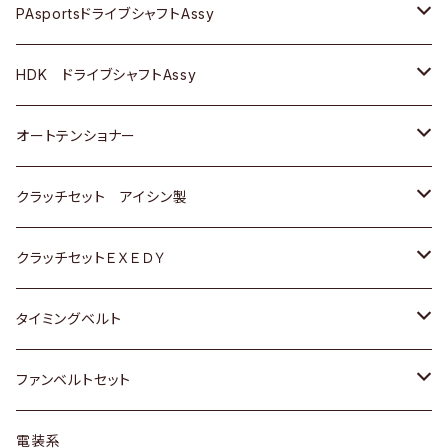
スバル
スバル
三菱
マツダ
ダイハツ
ダイハツ
スズキ
ＢＥＮＺ
ＢＥＮＺ
PAsportsドライブシャフトAssy
ＢＥＮＺ
スバル
三菱
マツダ
マツダ
日産
ＢＭＷ
ＢＭＷ
トヨタ
HDK ドライブシャフトAssy
スバル
三菱
三菱
いすゞ
GOLF
ＷＡＧＥＮ
ホンダ
スズキ
オートテンショナー
スバル
スバル
ダイハツ
ＷＡＧＥＮ
ＶＯＬＶＯ
スズキ
ダイハツ
トヨタ
クラッチセット アイシン製
マツダ
アストロ（シボレー）
日産
日産
ホンダ
クラッチセットＥＸＥＤＹ
三菱
クライスラー
ダイハツ
ホンダ
スズキ
ホンダ
タイミングベルト
スバル
マツダ
マツダ
ダイハツ
スズキ
トヨタ
ファンベルトセット
日野
三菱
マツダ
日産
スズキ
トヨタ
電装系