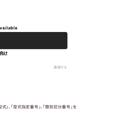
vailable
向け
通報する
型式」、「型式指定番号」、「類別区分番号」を