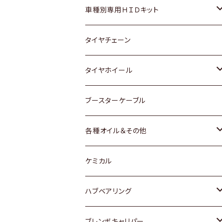
マツダ
ダイハツ
日産
スズキ
ホンダ
ホンダ
車種別専用ＨＩＤキット
三菱
マツダ
いすゞ
日産
スズキ
スズキ
トヨタ
タイヤチェーン
マツダ
スバル
三菱
ダイハツ
ダイハツ
日産
日産
タイヤホイール
レクサス
スバル
マツダ
スバル
ダイハツ
ダイハツ
トヨタ
ブースターケーブル
三菱
マツダ
マツダ
ホンダ
各種オイル＆その他
スバル
スバル
スズキ
ディーデル洗浄添加剤
ケミカル
日産
ハブベアリング
ダイハツ
トヨタ
ブレンボキャリパー