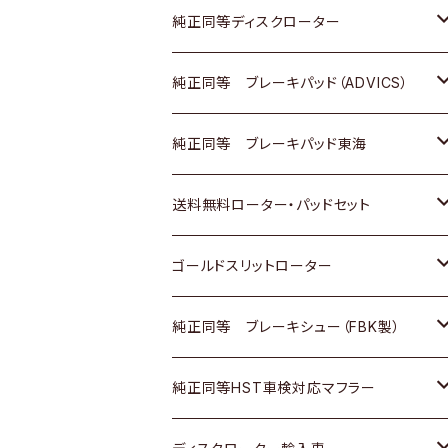
マツダ
ダイハツ
ダイハツ
日産
スズキ
日産
トヨタ
純正同等ディスクローター
三菱
マツダ
三菱
ダイハツ
日産
いすゞ
ホンダ
トヨタ
純正同等 ブレーキパッド（ADVICS）
スバル
三菱
日野
マツダ
いすゞ
ダイハツ
スズキ
ホンダ
トヨタ
純正同等 ブレーキパッド東海
日野
日野
三菱ふそう
三菱
ダイハツ
マツダ
日産
スズキ
ホンダ
トヨタ
送料無料ローター・パッドセット
三菱ふそう
三菱ふそう
その他
スバル
マツダ
三菱
ダイハツ
日産
スズキ
ホンダ
トヨタ
ゴールドスリットローター
ＢＭＷ
三菱
マツダ
いすゞ
日産
日産
ホンダ
トヨタ
純正同等 ブレーキシュー（FBK製）
スバル
三菱
ダイハツ
ダイハツ
いすゞ
スズキ
ホンダ
ホンダ
純正同等HST車検対応マフラー
スバル
マツダ
マツダ
ダイハツ
日産
スズキ
スズキ
トヨタ