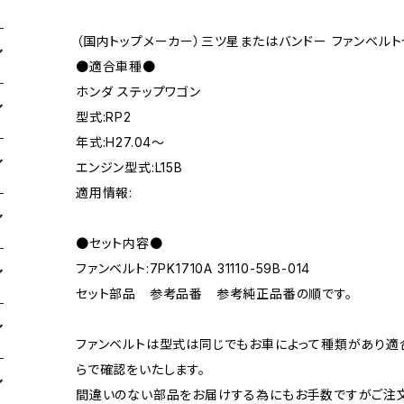
（国内トップメーカー）三ツ星またはバンドー ファンベルト
●適合車種●
ホンダ ステップワゴン
型式:RP2
年式:H27.04～
エンジン型式:L15B
適用情報:
●セット内容●
ファンベルト:7PK1710A 31110-59B-014
セット部品 参考品番 参考純正品番の順です。
ファンベルトは型式は同じでもお車によって種類があり適
らで確認をいたします。
間違いのない部品をお届けする為にもお手数ですがご注