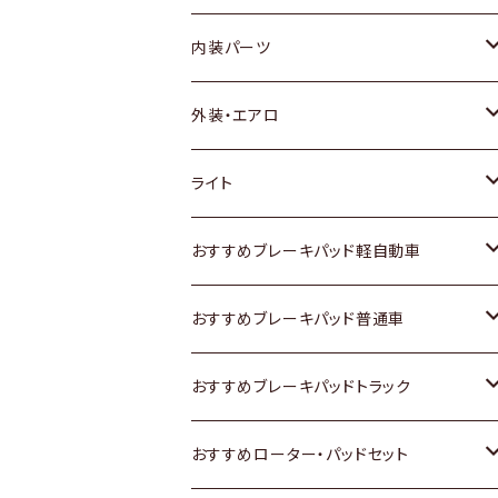
内装パーツ
トヨタ
外装・エアロ
ホンダ
トヨタ
ライト
スズキ
ホンダ
トヨタ
おすすめブレーキパッド軽自動車
日産
スズキ
スズキ
トヨタ
おすすめブレーキパッド普通車
いすゞ
日産
日産
ホンダ
トヨタ
おすすめブレーキパッドトラック
ダイハツ
いすゞ
いすゞ
スズキ
ホンダ
トヨタ
おすすめローター・パッドセット