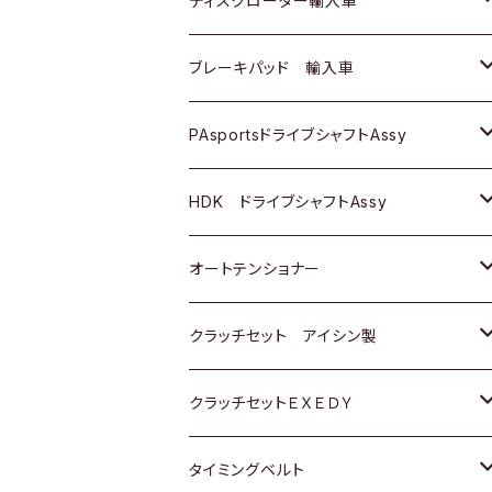
ディスクローター輸入車
三菱
三菱
マツダ
ダイハツ
日産
日産
ホンダ
ＡＵＤＩ
ブレーキパッド 輸入車
スバル
スバル
三菱
マツダ
ダイハツ
ダイハツ
スズキ
ＢＥＮＺ
ＢＥＮＺ
PAsportsドライブシャフトAssy
ＢＥＮＺ
スバル
三菱
マツダ
マツダ
日産
ＢＭＷ
ＢＭＷ
トヨタ
HDK ドライブシャフトAssy
スバル
三菱
三菱
いすゞ
GOLF
ＷＡＧＥＮ
ホンダ
スズキ
オートテンショナー
スバル
スバル
ダイハツ
ＷＡＧＥＮ
ＶＯＬＶＯ
スズキ
ダイハツ
トヨタ
クラッチセット アイシン製
マツダ
アストロ（シボレー）
日産
日産
ホンダ
クラッチセットＥＸＥＤＹ
三菱
クライスラー
ダイハツ
ホンダ
スズキ
ホンダ
タイミングベルト