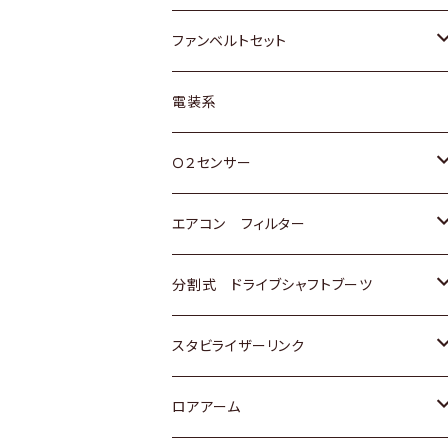
スバル
マツダ
マツダ
ダイハツ
スズキ
トヨタ
ファンベルトセット
日野
三菱
マツダ
日産
スズキ
トヨタ
電装系
スバル
三菱
ダイハツ
ダイハツ
ホンダ
Ｏ２センサー
スバル
マツダ
三菱
スズキ
トヨタ
エアコン フィルター
三菱
スバル
日産
ホンダ
トヨタ
分割式 ドライブシャフトブーツ
スバル
いすゞ
スズキ
ホンダ
トヨタ
スタビライザーリンク
ダイハツ
日産
スズキ
ホンダ
トヨタ
ロアアーム