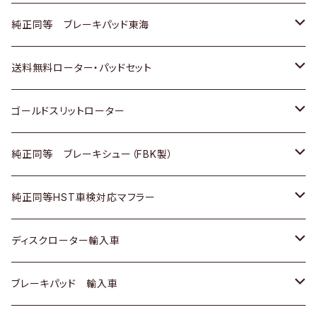
スバル
三菱
日野
マツダ
いすゞ
ダイハツ
スズキ
ホンダ
トヨタ
純正同等 ブレーキパッド東海
日野
日野
三菱ふそう
三菱
ダイハツ
マツダ
日産
スズキ
ホンダ
トヨタ
送料無料ローター・パッドセット
三菱ふそう
三菱ふそう
その他
スバル
マツダ
三菱
ダイハツ
日産
スズキ
ホンダ
トヨタ
ゴールドスリットローター
ＢＭＷ
三菱
マツダ
いすゞ
日産
日産
ホンダ
トヨタ
純正同等 ブレーキシュー（FBK製）
スバル
三菱
ダイハツ
ダイハツ
いすゞ
スズキ
ホンダ
ホンダ
純正同等HST車検対応マフラー
スバル
マツダ
マツダ
ダイハツ
日産
スズキ
スズキ
トヨタ
ディスクローター輸入車
三菱
三菱
マツダ
ダイハツ
日産
日産
ホンダ
ＡＵＤＩ
ブレーキパッド 輸入車