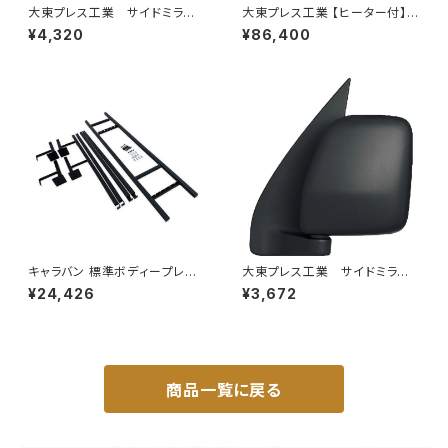
大東プレス工業 サイドミラー/
大東プレス工業 【ヒーター付】ハ
バックミラースバル サンバー
イウェイリモコンミラー DI-722
¥4,320
¥86,400
左 99年～ DI-641
1CXE
キャラバン 標準ボディープレミ
大東プレス工業 サイドミラー/
アムＧＸ/ＧＸライダ～用ベッドキ
バックミラーダイハツ ハイゼッ
¥24,426
¥3,672
ットフレーム GZ100-1
トカーゴ 左 06年～ DI-64
9
商品一覧に戻る