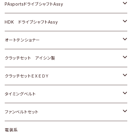
スバル
スバル
三菱
マツダ
ダイハツ
ダイハツ
スズキ
ＢＥＮＺ
ＢＥＮＺ
PAsportsドライブシャフトAssy
ＢＥＮＺ
スバル
三菱
マツダ
マツダ
日産
ＢＭＷ
ＢＭＷ
トヨタ
HDK ドライブシャフトAssy
スバル
三菱
三菱
いすゞ
GOLF
ＷＡＧＥＮ
ホンダ
スズキ
オートテンショナー
スバル
スバル
ダイハツ
ＷＡＧＥＮ
ＶＯＬＶＯ
スズキ
ダイハツ
トヨタ
クラッチセット アイシン製
マツダ
アストロ（シボレー）
日産
日産
ホンダ
クラッチセットＥＸＥＤＹ
三菱
クライスラー
ダイハツ
ホンダ
スズキ
ホンダ
タイミングベルト
スバル
マツダ
マツダ
ダイハツ
スズキ
トヨタ
ファンベルトセット
日野
三菱
マツダ
日産
スズキ
トヨタ
電装系