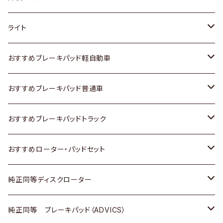
ホンダ
トヨタ
ライト
スズキ
ホンダ
トヨタ
おすすめブレーキパッド軽自動車
日産
スズキ
スズキ
トヨタ
おすすめブレーキパッド普通車
いすゞ
日産
日産
ホンダ
トヨタ
おすすめブレーキパッドトラック
ダイハツ
いすゞ
いすゞ
スズキ
ホンダ
トヨタ
おすすめローター・パッドセット
マツダ
ダイハツ
ダイハツ
日産
スズキ
日産
トヨタ
純正同等ディスクローター
三菱
マツダ
三菱
ダイハツ
日産
いすゞ
ホンダ
トヨタ
純正同等 ブレーキパッド（ADVICS）