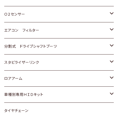
スバル
三菱
ダイハツ
ダイハツ
ホンダ
Ｏ２センサー
スバル
マツダ
三菱
スズキ
トヨタ
エアコン フィルター
三菱
スバル
日産
ホンダ
トヨタ
分割式 ドライブシャフトブーツ
スバル
いすゞ
スズキ
ホンダ
トヨタ
スタビライザーリンク
ダイハツ
日産
スズキ
ホンダ
トヨタ
ロアアーム
マツダ
ダイハツ
日産
スズキ
ホンダ
ホンダ
車種別専用ＨＩＤキット
三菱
マツダ
いすゞ
日産
スズキ
スズキ
トヨタ
タイヤチェーン