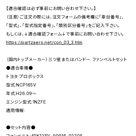
【適合確認は必ず事前にお問い合わせ下さい。】
（注意）ご注文の際には、注文フォームの備考欄に「車台番号」、
「型式」、「型式指定番号」、「類別区分番号」をご記入下さい。
もしくは、↓適合確認フォーム↓で事前にお問い合わせ下さい。
https://partzaero.net/con_03_3.htm
（国内トップメーカー）三ツ星またはバンドー ファンベルトセット
●適合車種●
トヨタ プロボックス
型式:NCP165V
年式:H26.09～
エンジン型式:1NZFE
適用情報:
●セット内容●
ファンベルト:4PK1210L 90916-02705