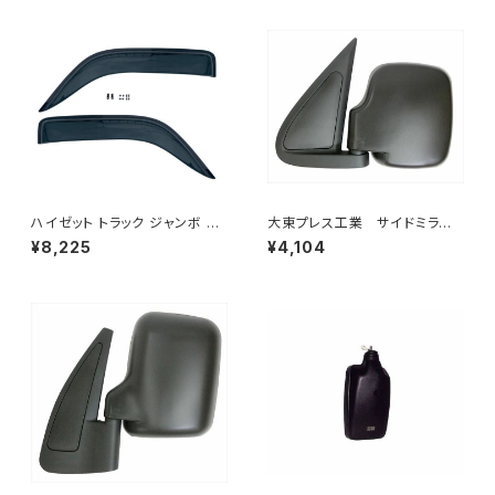
ハイゼット トラック ジャンボ S5
大東プレス工業 サイドミラー/
00P S510P S500 S510 系 ワ
バックミラー ダイハツ ハイ
¥8,225
¥4,104
イド ドアバイザー止め具付ピク
ゼット 左 99年～ DI-647
シス サンバー サイド サンバイザ
ー JP-YD-HIJET