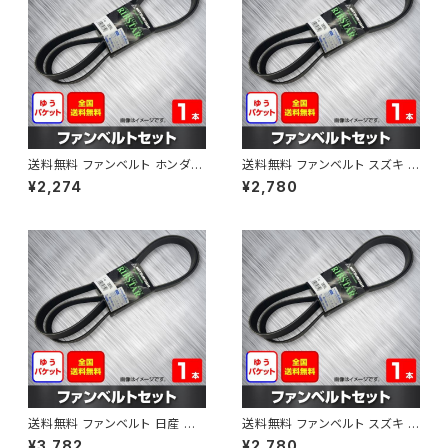
送料無料 ファンベルト ホンダ フ
送料無料 ファンベルト スズキ ス
ィット 型式GE6 H19.10～H25.
ペーシア 型式MK32S H25.03
¥2,274
¥2,780
09 （国内トップメーカー） 1本 H
～H30.02 （国内トップメーカ
AB-0003
ー） 1本 HAB-0004
送料無料 ファンベルト 日産 キ
送料無料 ファンベルト スズキ ワ
ューブ 型式Z12 H20.11～H24.
ゴンR 型式MH34S H24.09～
¥3,782
¥2,780