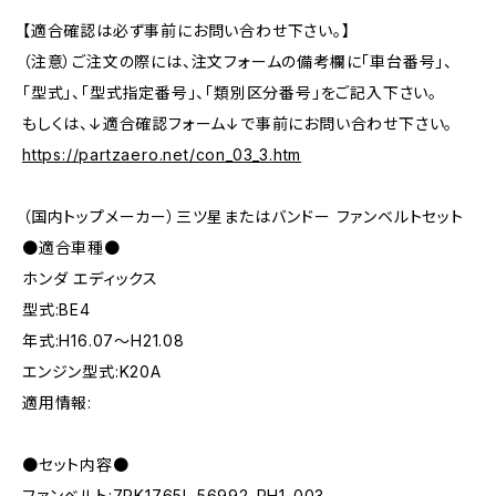
【適合確認は必ず事前にお問い合わせ下さい。】
（注意）ご注文の際には、注文フォームの備考欄に「車台番号」、
「型式」、「型式指定番号」、「類別区分番号」をご記入下さい。
もしくは、↓適合確認フォーム↓で事前にお問い合わせ下さい。
https://partzaero.net/con_03_3.htm
（国内トップメーカー）三ツ星またはバンドー ファンベルトセット
●適合車種●
ホンダ エディックス
型式:BE4
年式:H16.07～H21.08
エンジン型式:K20A
適用情報:
●セット内容●
ファンベルト:7PK1765L 56992-RH1-003