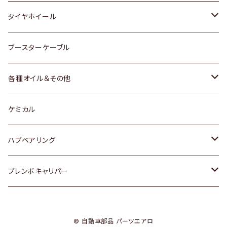
マツダ
スバル
三菱
ダイハツ
ダイハツ
日産
日産
タイヤホイール
レクサス
スバル
マツダ
スバル
ダイハツ
ダイハツ
トヨタ
ブースターケーブル
三菱
マツダ
マツダ
ホンダ
各種オイル＆その他
スバル
スバル
スズキ
ディーデル洗浄添加剤
ケミカル
日産
ハブベアリング
ダイハツ
トヨタ
ブレンボキャリパー
ホンダ
ホンダ
© 自動車部品 パーツエアロ