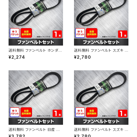
送料無料 ファンベルト ホンダ フ
送料無料 ファンベルト スズキ ス
ィット 型式GE6 H19.10～H25.
ペーシア 型式MK32S H25.03
¥2,274
¥2,780
09 （国内トップメーカー） 1本 H
～H30.02 （国内トップメーカ
AB-0003
ー） 1本 HAB-0004
送料無料 ファンベルト 日産 キ
送料無料 ファンベルト スズキ ワ
ューブ 型式Z12 H20.11～H24.
ゴンR 型式MH34S H24.09～
¥3,782
¥2,780