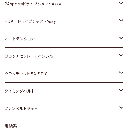
スバル
スバル
三菱
マツダ
ダイハツ
ダイハツ
スズキ
ＢＥＮＺ
ＢＥＮＺ
PAsportsドライブシャフトAssy
ＢＥＮＺ
スバル
三菱
マツダ
マツダ
日産
ＢＭＷ
ＢＭＷ
トヨタ
HDK ドライブシャフトAssy
スバル
三菱
三菱
いすゞ
GOLF
ＷＡＧＥＮ
ホンダ
スズキ
オートテンショナー
スバル
スバル
ダイハツ
ＷＡＧＥＮ
ＶＯＬＶＯ
スズキ
ダイハツ
トヨタ
クラッチセット アイシン製
マツダ
アストロ（シボレー）
日産
日産
ホンダ
クラッチセットＥＸＥＤＹ
三菱
クライスラー
ダイハツ
ホンダ
スズキ
ホンダ
タイミングベルト
スバル
マツダ
マツダ
ダイハツ
スズキ
トヨタ
ファンベルトセット
日野
三菱
マツダ
日産
スズキ
トヨタ
電装系