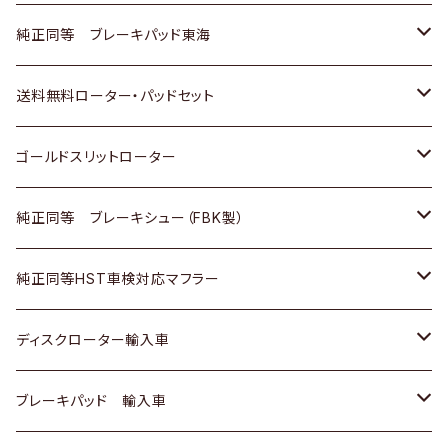
スバル
三菱
日野
マツダ
いすゞ
ダイハツ
スズキ
ホンダ
トヨタ
純正同等 ブレーキパッド東海
日野
日野
三菱ふそう
三菱
ダイハツ
マツダ
日産
スズキ
ホンダ
トヨタ
送料無料ローター・パッドセット
三菱ふそう
三菱ふそう
その他
スバル
マツダ
三菱
ダイハツ
日産
スズキ
ホンダ
トヨタ
ゴールドスリットローター
ＢＭＷ
三菱
マツダ
いすゞ
日産
日産
ホンダ
トヨタ
純正同等 ブレーキシュー（FBK製）
スバル
三菱
ダイハツ
ダイハツ
いすゞ
スズキ
ホンダ
ホンダ
純正同等HST車検対応マフラー
スバル
マツダ
マツダ
ダイハツ
日産
スズキ
スズキ
トヨタ
ディスクローター輸入車
三菱
三菱
マツダ
ダイハツ
日産
日産
ホンダ
ＡＵＤＩ
ブレーキパッド 輸入車