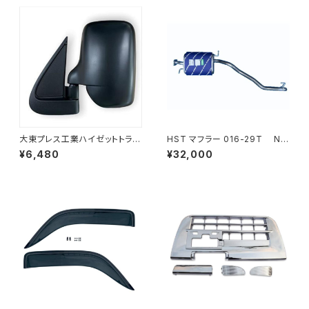
大東プレス工業ハイゼットトラッ
HST マフラー 016-29T NV
ク S201C S211C S201P S211
350キャラバン VR2E26 ニッサ
¥6,480
¥32,000
Pサイドミラー/ドアミラー (助手
ン 本体オールステンレス 車検
席側) 左 DI-651
対応 純正同等