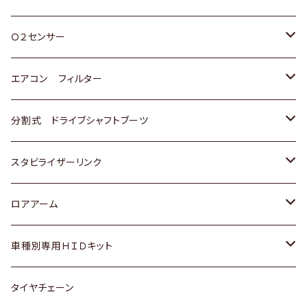
スバル
三菱
ダイハツ
ダイハツ
ホンダ
Ｏ２センサー
スバル
マツダ
三菱
スズキ
トヨタ
エアコン フィルター
三菱
スバル
日産
ホンダ
トヨタ
分割式 ドライブシャフトブーツ
スバル
いすゞ
スズキ
ホンダ
トヨタ
スタビライザーリンク
ダイハツ
日産
スズキ
ホンダ
トヨタ
ロアアーム
マツダ
ダイハツ
日産
スズキ
ホンダ
ホンダ
車種別専用ＨＩＤキット
三菱
マツダ
いすゞ
日産
スズキ
スズキ
トヨタ
タイヤチェーン