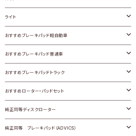
ホンダ
トヨタ
ライト
スズキ
ホンダ
トヨタ
おすすめブレーキパッド軽自動車
日産
スズキ
スズキ
トヨタ
おすすめブレーキパッド普通車
いすゞ
日産
日産
ホンダ
トヨタ
おすすめブレーキパッドトラック
ダイハツ
いすゞ
いすゞ
スズキ
ホンダ
トヨタ
おすすめローター・パッドセット
マツダ
ダイハツ
ダイハツ
日産
スズキ
日産
トヨタ
純正同等ディスクローター
三菱
マツダ
三菱
ダイハツ
日産
いすゞ
ホンダ
トヨタ
純正同等 ブレーキパッド（ADVICS）