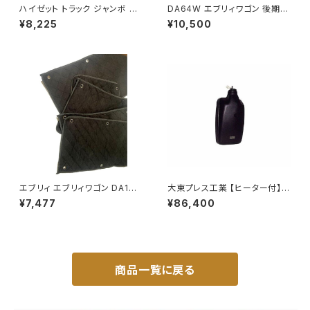
ハイゼット トラック ジャンボ S5
DA64W エブリィワゴン 後期型
00P S510P S500 S510 系 ワ
平成22年5月～ フロント バンパ
¥8,225
¥10,500
イド ドアバイザー止め具付ピク
ー メッキ グリル セット PZター
シス サンバー サイド サンバイザ
ボ PZターボSP等 JP-T190
ー JP-YD-HIJET
エブリィ エブリィワゴン DA17V
大東プレス工業 【ヒーター付】ハ
DA17W サンシェード エブリー
イウェイリモコンミラー DI-722
¥7,477
¥86,400
マルチサンシェード 車種専用 8
1CXE
枚set カーテン 遮光 車中泊 JP
-TYD-DA17
商品一覧に戻る