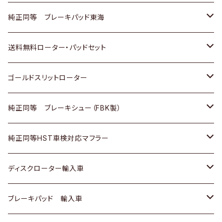
スバル
三菱
日野
マツダ
いすゞ
ダイハツ
スズキ
ホンダ
トヨタ
純正同等 ブレーキパッド東海
日野
日野
三菱ふそう
三菱
ダイハツ
マツダ
日産
スズキ
ホンダ
トヨタ
送料無料ローター・パッドセット
三菱ふそう
三菱ふそう
その他
スバル
マツダ
三菱
ダイハツ
日産
スズキ
ホンダ
トヨタ
ゴールドスリットローター
ＢＭＷ
三菱
マツダ
いすゞ
日産
日産
ホンダ
トヨタ
純正同等 ブレーキシュー（FBK製）
スバル
三菱
ダイハツ
ダイハツ
いすゞ
スズキ
ホンダ
ホンダ
純正同等HST車検対応マフラー
スバル
マツダ
マツダ
ダイハツ
日産
スズキ
スズキ
トヨタ
ディスクローター輸入車
三菱
三菱
マツダ
ダイハツ
日産
日産
ホンダ
ＡＵＤＩ
ブレーキパッド 輸入車