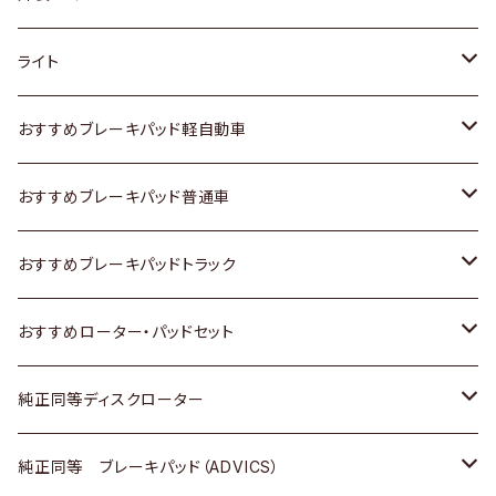
ホンダ
トヨタ
ライト
スズキ
ホンダ
トヨタ
おすすめブレーキパッド軽自動車
日産
スズキ
スズキ
トヨタ
おすすめブレーキパッド普通車
いすゞ
日産
日産
ホンダ
トヨタ
おすすめブレーキパッドトラック
ダイハツ
いすゞ
いすゞ
スズキ
ホンダ
トヨタ
おすすめローター・パッドセット
マツダ
ダイハツ
ダイハツ
日産
スズキ
日産
トヨタ
純正同等ディスクローター
三菱
マツダ
三菱
ダイハツ
日産
いすゞ
ホンダ
トヨタ
純正同等 ブレーキパッド（ADVICS）