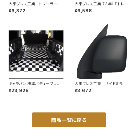
大東プレス工業 トレーラーミ
大東プレス工業 73年UDトレー
ラー 黒 UD L013 NS
ラーミラーL013 （P付） DI-52
¥6,372
¥6,588
角型 左 DI-58B
キャラバン 標準ボディープレミ
大東プレス工業 サイドミラー/
アムＧＸ/ＧＸライダ～用ベッドキ
バックミラーダイハツ ハイゼッ
¥23,928
¥3,672
ットフレーム GZ100-1
トカーゴ 左 06年～ DI-64
9
商品一覧に戻る