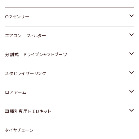
スバル
三菱
ダイハツ
ダイハツ
ホンダ
Ｏ２センサー
スバル
マツダ
三菱
スズキ
トヨタ
エアコン フィルター
三菱
スバル
日産
ホンダ
トヨタ
分割式 ドライブシャフトブーツ
スバル
いすゞ
スズキ
ホンダ
トヨタ
スタビライザーリンク
ダイハツ
日産
スズキ
ホンダ
トヨタ
ロアアーム
マツダ
ダイハツ
日産
スズキ
ホンダ
ホンダ
車種別専用ＨＩＤキット
三菱
マツダ
いすゞ
日産
スズキ
スズキ
トヨタ
タイヤチェーン