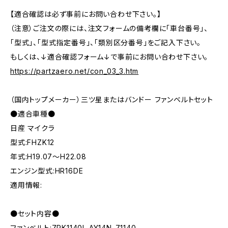
【適合確認は必ず事前にお問い合わせ下さい。】
（注意）ご注文の際には、注文フォームの備考欄に「車台番号」、
「型式」、「型式指定番号」、「類別区分番号」をご記入下さい。
もしくは、↓適合確認フォーム↓で事前にお問い合わせ下さい。
https://partzaero.net/con_03_3.htm
（国内トップメーカー）三ツ星またはバンドー ファンベルトセット
●適合車種●
日産 マイクラ
型式:FHZK12
年式:H19.07～H22.08
エンジン型式:HR16DE
適用情報:
●セット内容●
ファンベルト:7PK1140L AY14N-71140