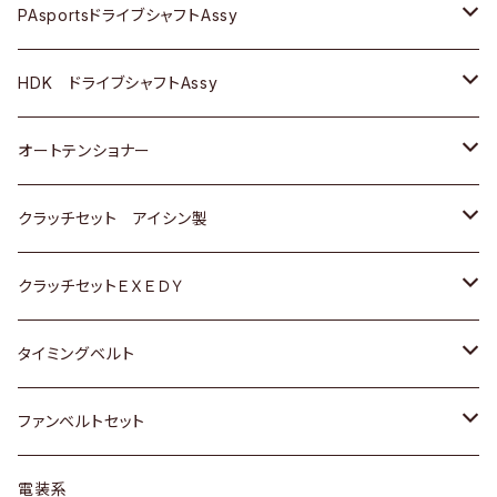
スバル
スバル
三菱
マツダ
ダイハツ
ダイハツ
スズキ
ＢＥＮＺ
ＢＥＮＺ
PAsportsドライブシャフトAssy
ＢＥＮＺ
スバル
三菱
マツダ
マツダ
日産
ＢＭＷ
ＢＭＷ
トヨタ
HDK ドライブシャフトAssy
スバル
三菱
三菱
いすゞ
GOLF
ＷＡＧＥＮ
ホンダ
スズキ
オートテンショナー
スバル
スバル
ダイハツ
ＷＡＧＥＮ
ＶＯＬＶＯ
スズキ
ダイハツ
トヨタ
クラッチセット アイシン製
マツダ
アストロ（シボレー）
日産
日産
ホンダ
クラッチセットＥＸＥＤＹ
三菱
クライスラー
ダイハツ
ホンダ
スズキ
ホンダ
タイミングベルト
スバル
マツダ
マツダ
ダイハツ
スズキ
トヨタ
ファンベルトセット
日野
三菱
マツダ
日産
スズキ
トヨタ
電装系