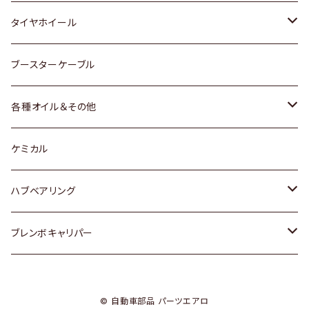
マツダ
スバル
三菱
ダイハツ
ダイハツ
日産
日産
タイヤホイール
レクサス
スバル
マツダ
スバル
ダイハツ
ダイハツ
トヨタ
ブースターケーブル
三菱
マツダ
マツダ
ホンダ
各種オイル＆その他
スバル
スバル
スズキ
ディーデル洗浄添加剤
ケミカル
日産
ハブベアリング
ダイハツ
トヨタ
ブレンボキャリパー
ホンダ
ホンダ
© 自動車部品 パーツエアロ