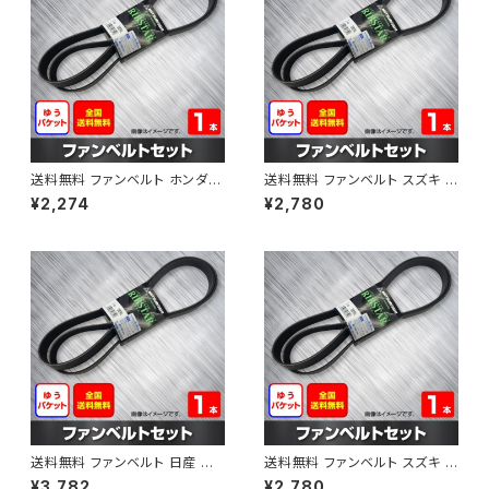
送料無料 ファンベルト ホンダ フ
送料無料 ファンベルト スズキ ス
ィット 型式GE6 H19.10～H25.
ペーシア 型式MK32S H25.03
¥2,274
¥2,780
09 （国内トップメーカー） 1本 H
～H30.02 （国内トップメーカ
AB-0003
ー） 1本 HAB-0004
送料無料 ファンベルト 日産 キ
送料無料 ファンベルト スズキ ワ
ューブ 型式Z12 H20.11～H24.
ゴンR 型式MH34S H24.09～
¥3,782
¥2,780