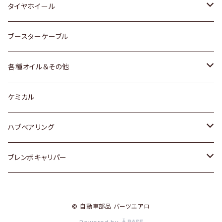
マツダ
スバル
三菱
ダイハツ
ダイハツ
日産
日産
タイヤホイール
レクサス
スバル
マツダ
スバル
ダイハツ
ダイハツ
トヨタ
ブースターケーブル
三菱
マツダ
マツダ
ホンダ
各種オイル＆その他
スバル
スバル
スズキ
ディーデル洗浄添加剤
ケミカル
日産
ハブベアリング
ダイハツ
トヨタ
ブレンボキャリパー
ホンダ
ホンダ
© 自動車部品 パーツエアロ
スズキ
日産