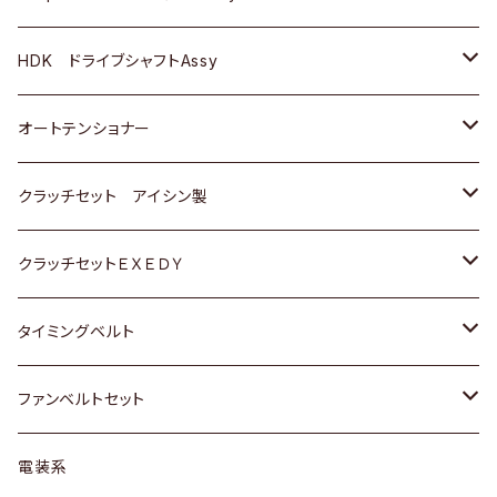
ＢＥＮＺ
スバル
三菱
マツダ
マツダ
日産
ＢＭＷ
ＢＭＷ
トヨタ
HDK ドライブシャフトAssy
スバル
三菱
三菱
いすゞ
GOLF
ＷＡＧＥＮ
ホンダ
スズキ
オートテンショナー
スバル
スバル
ダイハツ
ＷＡＧＥＮ
ＶＯＬＶＯ
スズキ
ダイハツ
トヨタ
クラッチセット アイシン製
マツダ
アストロ（シボレー）
日産
日産
ホンダ
クラッチセットＥＸＥＤＹ
三菱
クライスラー
ダイハツ
ホンダ
スズキ
ホンダ
タイミングベルト
スバル
マツダ
マツダ
ダイハツ
スズキ
トヨタ
ファンベルトセット
日野
三菱
マツダ
日産
スズキ
トヨタ
電装系