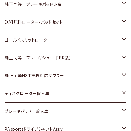
スバル
三菱
日野
マツダ
いすゞ
ダイハツ
スズキ
ホンダ
トヨタ
純正同等 ブレーキパッド東海
日野
日野
三菱ふそう
三菱
ダイハツ
マツダ
日産
スズキ
ホンダ
トヨタ
送料無料ローター・パッドセット
三菱ふそう
三菱ふそう
その他
スバル
マツダ
三菱
ダイハツ
日産
スズキ
ホンダ
トヨタ
ゴールドスリットローター
ＢＭＷ
三菱
マツダ
いすゞ
日産
日産
ホンダ
トヨタ
純正同等 ブレーキシュー（FBK製）
スバル
三菱
ダイハツ
ダイハツ
いすゞ
スズキ
ホンダ
ホンダ
純正同等HST車検対応マフラー
スバル
マツダ
マツダ
ダイハツ
日産
スズキ
スズキ
トヨタ
ディスクローター輸入車
三菱
三菱
マツダ
ダイハツ
日産
日産
ホンダ
ＡＵＤＩ
ブレーキパッド 輸入車
スバル
スバル
三菱
マツダ
ダイハツ
ダイハツ
スズキ
ＢＥＮＺ
ＢＥＮＺ
PAsportsドライブシャフトAssy