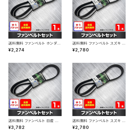
送料無料 ファンベルト ホンダ フ
送料無料 ファンベルト スズキ ス
ィット 型式GE6 H19.10～H25.
ペーシア 型式MK32S H25.03
¥2,274
¥2,780
09 （国内トップメーカー） 1本 H
～H30.02 （国内トップメーカ
AB-0003
ー） 1本 HAB-0004
送料無料 ファンベルト 日産 キ
送料無料 ファンベルト スズキ ワ
ューブ 型式Z12 H20.11～H24.
ゴンR 型式MH34S H24.09～
¥3,782
¥2,780
10 （国内トップメーカー） 1本 H
H29.02 （国内トップメーカー）