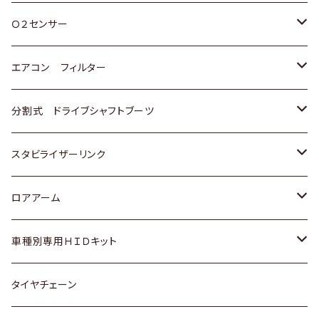
スバル
三菱
ダイハツ
ダイハツ
ホンダ
Ｏ２センサー
スバル
マツダ
三菱
スズキ
トヨタ
エアコン フィルター
三菱
スバル
日産
ホンダ
トヨタ
分割式 ドライブシャフトブーツ
スバル
いすゞ
スズキ
ホンダ
トヨタ
スタビライザーリンク
ダイハツ
日産
スズキ
ホンダ
トヨタ
ロアアーム
マツダ
ダイハツ
日産
スズキ
ホンダ
ホンダ
車種別専用ＨＩＤキット
三菱
マツダ
いすゞ
日産
スズキ
スズキ
トヨタ
タイヤチェーン