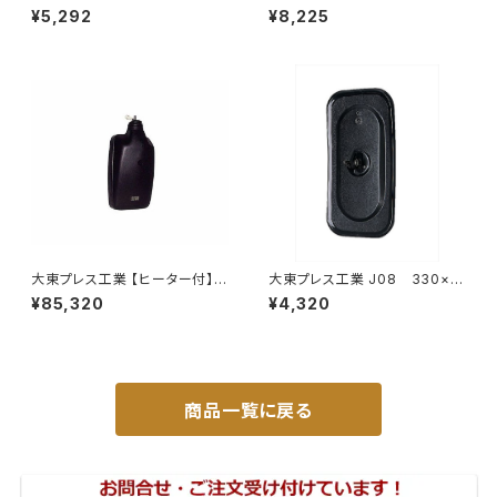
400 ｺﾊﾞﾝ L005 黒 J08
00P S510P S500 S510 系 ワ
¥5,292
¥8,225
330×170 DI-8B
イド ドアバイザー止め具付ピク
シス サンバー サイド サンバイザ
ー JP-YD-HIJET
大東プレス工業 【ヒーター付】ハ
大東プレス工業 J08 330×1
イウェイリモコンミラー DI-712
70 サイドミラー/バックミラー
¥85,320
¥4,320
1CXE
L012 黒 DI-7B
商品一覧に戻る