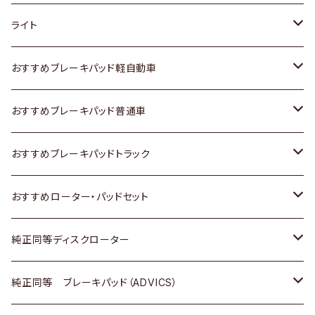
ホンダ
トヨタ
ライト
スズキ
ホンダ
トヨタ
おすすめブレーキパッド軽自動車
日産
スズキ
スズキ
トヨタ
おすすめブレーキパッド普通車
いすゞ
日産
日産
ホンダ
トヨタ
おすすめブレーキパッドトラック
ダイハツ
いすゞ
いすゞ
スズキ
ホンダ
トヨタ
おすすめローター・パッドセット
マツダ
ダイハツ
ダイハツ
日産
スズキ
日産
トヨタ
純正同等ディスクローター
三菱
マツダ
三菱
ダイハツ
日産
いすゞ
ホンダ
トヨタ
純正同等 ブレーキパッド（ADVICS）