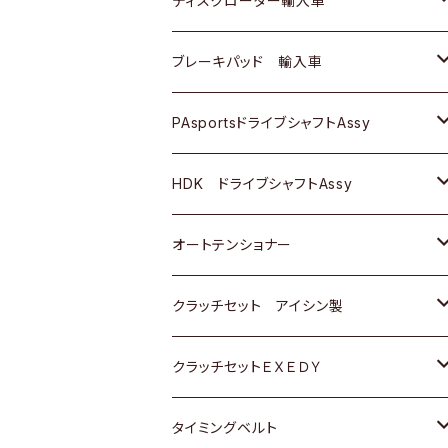
ディスクローター輸入車
三菱
三菱
マツダ
ダイハツ
日産
日産
ホンダ
ＡＵＤＩ
ブレーキパッド 輸入車
スバル
スバル
三菱
マツダ
ダイハツ
ダイハツ
スズキ
ＢＥＮＺ
ＢＥＮＺ
PAsportsドライブシャフトAssy
ＢＥＮＺ
スバル
三菱
マツダ
マツダ
日産
ＢＭＷ
ＢＭＷ
トヨタ
HDK ドライブシャフトAssy
スバル
三菱
三菱
いすゞ
GOLF
ＷＡＧＥＮ
ホンダ
スズキ
オートテンショナー
スバル
スバル
ダイハツ
ＷＡＧＥＮ
ＶＯＬＶＯ
スズキ
ダイハツ
トヨタ
クラッチセット アイシン製
マツダ
アストロ（シボレー）
日産
日産
ホンダ
クラッチセットＥＸＥＤＹ
三菱
クライスラー
ダイハツ
ホンダ
スズキ
ホンダ
タイミングベルト