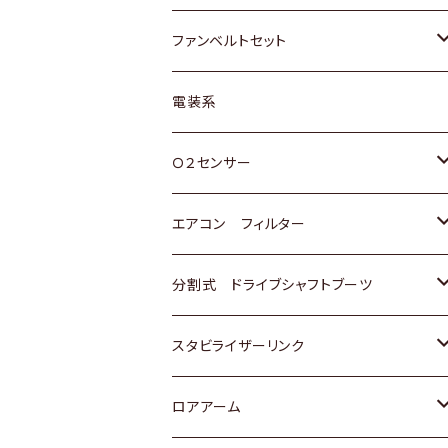
スバル
マツダ
マツダ
ダイハツ
スズキ
トヨタ
ファンベルトセット
日野
三菱
マツダ
日産
スズキ
トヨタ
電装系
スバル
三菱
ダイハツ
ダイハツ
ホンダ
Ｏ２センサー
スバル
マツダ
三菱
スズキ
トヨタ
エアコン フィルター
三菱
スバル
日産
ホンダ
トヨタ
分割式 ドライブシャフトブーツ
スバル
いすゞ
スズキ
ホンダ
トヨタ
スタビライザーリンク
ダイハツ
日産
スズキ
ホンダ
トヨタ
ロアアーム