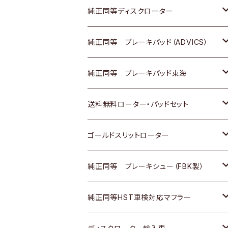
マツダ
ダイハツ
ダイハツ
日産
スズキ
日産
トヨタ
純正同等ディスクローター
三菱
マツダ
三菱
ダイハツ
日産
いすゞ
ホンダ
トヨタ
純正同等 ブレーキパッド（ADVICS）
スバル
三菱
日野
マツダ
いすゞ
ダイハツ
スズキ
ホンダ
トヨタ
純正同等 ブレーキパッド東海
日野
日野
三菱ふそう
三菱
ダイハツ
マツダ
日産
スズキ
ホンダ
トヨタ
送料無料ローター・パッドセット
三菱ふそう
三菱ふそう
その他
スバル
マツダ
三菱
ダイハツ
日産
スズキ
ホンダ
トヨタ
ゴールドスリットローター
ＢＭＷ
三菱
マツダ
いすゞ
日産
日産
ホンダ
トヨタ
純正同等 ブレーキシュー（FBK製）
スバル
三菱
ダイハツ
ダイハツ
いすゞ
スズキ
ホンダ
ホンダ
純正同等HST車検対応マフラー
スバル
マツダ
マツダ
ダイハツ
日産
スズキ
スズキ
トヨタ