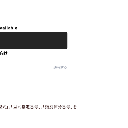
vailable
向け
通報する
型式」、「型式指定番号」、「類別区分番号」を