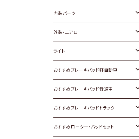
内装パーツ
トヨタ
外装・エアロ
ホンダ
トヨタ
ライト
スズキ
ホンダ
トヨタ
おすすめブレーキパッド軽自動車
日産
スズキ
スズキ
トヨタ
おすすめブレーキパッド普通車
いすゞ
日産
日産
ホンダ
トヨタ
おすすめブレーキパッドトラック
ダイハツ
いすゞ
いすゞ
スズキ
ホンダ
トヨタ
おすすめローター・パッドセット