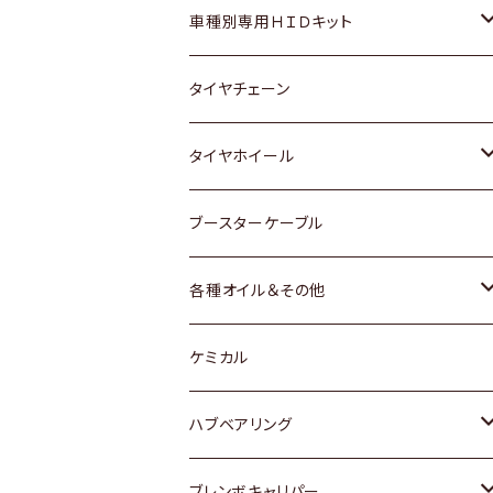
マツダ
ダイハツ
日産
スズキ
ホンダ
ホンダ
車種別専用ＨＩＤキット
三菱
マツダ
いすゞ
日産
スズキ
スズキ
トヨタ
タイヤチェーン
マツダ
スバル
三菱
ダイハツ
ダイハツ
日産
日産
タイヤホイール
レクサス
スバル
マツダ
スバル
ダイハツ
ダイハツ
トヨタ
ブースターケーブル
三菱
マツダ
マツダ
ホンダ
各種オイル＆その他
スバル
スバル
スズキ
ディーデル洗浄添加剤
ケミカル
日産
ハブベアリング
ダイハツ
トヨタ
ブレンボキャリパー