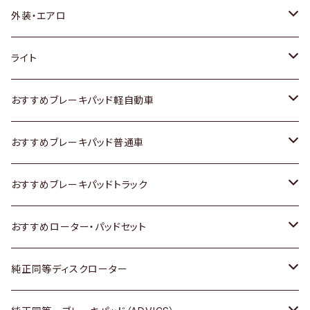
トヨタ
外装・エアロ
ホンダ
トヨタ
ライト
スズキ
ホンダ
トヨタ
おすすめブレーキパッド軽自動車
日産
スズキ
スズキ
トヨタ
おすすめブレーキパッド普通車
いすゞ
日産
日産
ホンダ
トヨタ
おすすめブレーキパッドトラック
ダイハツ
いすゞ
いすゞ
スズキ
ホンダ
トヨタ
おすすめローター・パッドセット
マツダ
ダイハツ
ダイハツ
日産
スズキ
日産
トヨタ
純正同等ディスクローター