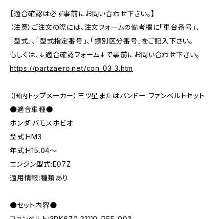
【適合確認は必ず事前にお問い合わせ下さい。】
（注意）ご注文の際には、注文フォームの備考欄に「車台番号」、
「型式」、「型式指定番号」、「類別区分番号」をご記入下さい。
もしくは、↓適合確認フォーム↓で事前にお問い合わせ下さい。
https://partzaero.net/con_03_3.htm
（国内トップメーカー）三ツ星またはバンドー ファンベルトセット
●適合車種●
ホンダ バモスホビオ
型式:HM3
年式:H15.04～
エンジン型式:E07Z
適用情報:種類あり
●セット内容●
ファンベルト:3PK670 31110-PFE-003