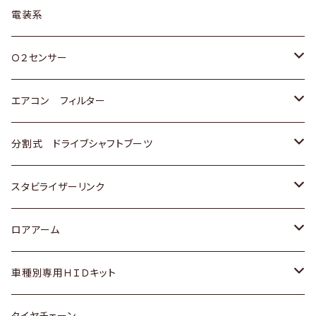
日野
三菱
マツダ
日産
スズキ
トヨタ
電装系
スバル
三菱
ダイハツ
ダイハツ
ホンダ
Ｏ２センサー
スバル
マツダ
三菱
スズキ
トヨタ
エアコン フィルター
三菱
スバル
日産
ホンダ
トヨタ
分割式 ドライブシャフトブーツ
スバル
いすゞ
スズキ
ホンダ
トヨタ
スタビライザーリンク
ダイハツ
日産
スズキ
ホンダ
トヨタ
ロアアーム
マツダ
ダイハツ
日産
スズキ
ホンダ
ホンダ
車種別専用ＨＩＤキット
三菱
マツダ
いすゞ
日産
スズキ
スズキ
トヨタ
タイヤチェーン