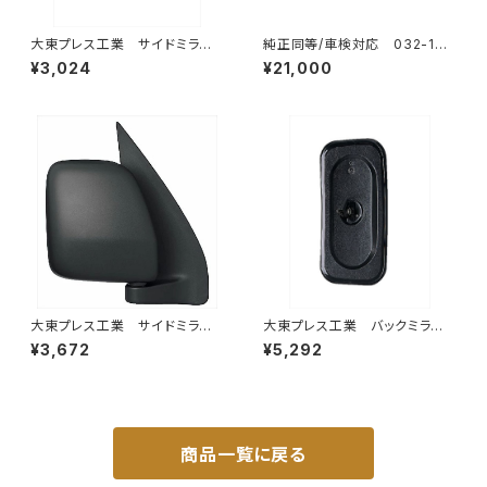
大東プレス工業 サイドミラー/
純正同等/車検対応 032-132
バックミラー 日産 バネット8
タウンエース ライトエース トラ
¥3,024
¥21,000
0~ DI-55
ック
大東プレス工業 サイドミラー/
大東プレス工業 バックミラーH
バックミラー ダイハツ ハイ
400 ｺﾊﾞﾝ L005 黒 J08
¥3,672
¥5,292
ゼットカーゴ 右 06年～ DI-
330×170 DI-8B
648
商品一覧に戻る