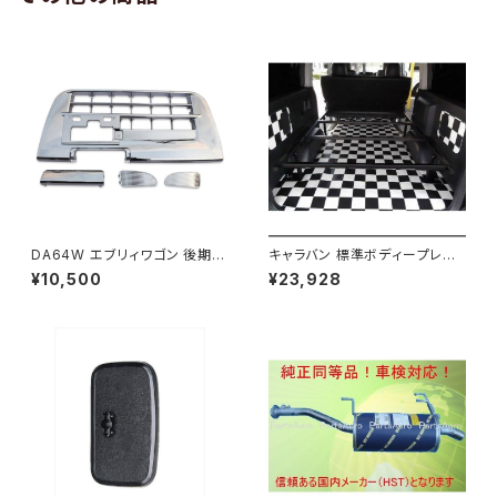
DA64W エブリィワゴン 後期型
キャラバン 標準ボディープレミ
平成22年5月～ フロント バンパ
アムＧＸ/ＧＸライダ～用ベッドキ
¥10,500
¥23,928
ー メッキ グリル セット PZター
ットフレーム GZ100-1
ボ PZターボSP等 JP-T190