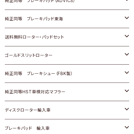
三菱
マツダ
三菱
ダイハツ
日産
いすゞ
ホンダ
トヨタ
純正同等 ブレーキパッド（ADVICS）
スバル
三菱
日野
マツダ
いすゞ
ダイハツ
スズキ
ホンダ
トヨタ
純正同等 ブレーキパッド東海
日野
日野
三菱ふそう
三菱
ダイハツ
マツダ
日産
スズキ
ホンダ
トヨタ
送料無料ローター・パッドセット
三菱ふそう
三菱ふそう
その他
スバル
マツダ
三菱
ダイハツ
日産
スズキ
ホンダ
トヨタ
ゴールドスリットローター
ＢＭＷ
三菱
マツダ
いすゞ
日産
日産
ホンダ
トヨタ
純正同等 ブレーキシュー（FBK製）
スバル
三菱
ダイハツ
ダイハツ
いすゞ
スズキ
ホンダ
ホンダ
純正同等HST車検対応マフラー
スバル
マツダ
マツダ
ダイハツ
日産
スズキ
スズキ
トヨタ
ディスクローター輸入車
三菱
三菱
マツダ
ダイハツ
日産
日産
ホンダ
ＡＵＤＩ
ブレーキパッド 輸入車