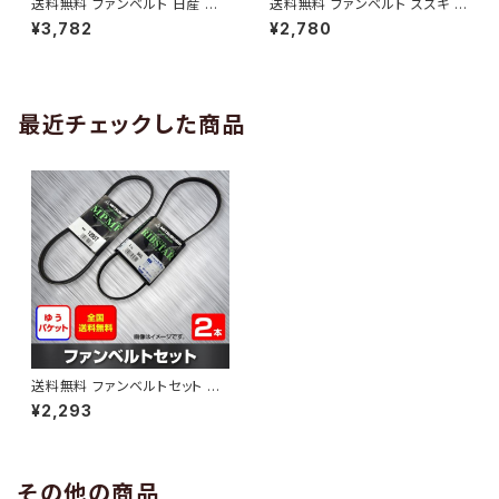
送料無料 ファンベルト 日産 キ
送料無料 ファンベルト スズキ ワ
ューブ 型式Z12 H20.11～H24.
ゴンR 型式MH34S H24.09～
¥3,782
¥2,780
10 （国内トップメーカー） 1本 H
H29.02 （国内トップメーカー）
AB-0005
1本 HAB-0006
最近チェックした商品
送料無料 ファンベルトセット ホ
ンダ バモスホビオ 型式HM3 H
¥2,293
15.04～ （国内トップメーカー）
2本セット HAB-1410
その他の商品