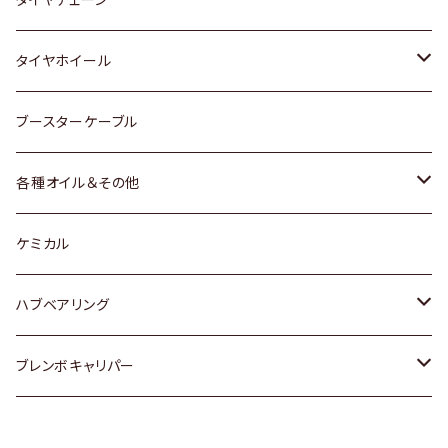
マツダ
スバル
三菱
ダイハツ
ダイハツ
日産
日産
タイヤホイール
レクサス
スバル
マツダ
スバル
ダイハツ
ダイハツ
トヨタ
ブースターケーブル
三菱
マツダ
マツダ
ホンダ
各種オイル＆その他
スバル
スバル
スズキ
ディーデル洗浄添加剤
ケミカル
日産
ハブベアリング
ダイハツ
トヨタ
ブレンボキャリパー
ホンダ
ホンダ