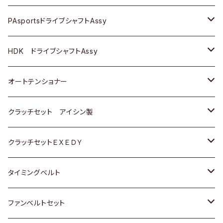
スバル
スバル
三菱
マツダ
ダイハツ
ダイハツ
スズキ
ＢＥＮＺ
ＢＥＮＺ
PAsportsドライブシャフトAssy
ＢＥＮＺ
スバル
三菱
マツダ
マツダ
日産
ＢＭＷ
ＢＭＷ
トヨタ
HDK ドライブシャフトAssy
スバル
三菱
三菱
いすゞ
GOLF
ＷＡＧＥＮ
ホンダ
スズキ
オートテンショナー
スバル
スバル
ダイハツ
ＷＡＧＥＮ
ＶＯＬＶＯ
スズキ
ダイハツ
トヨタ
クラッチセット アイシン製
マツダ
アストロ（シボレー）
日産
日産
ホンダ
クラッチセットＥＸＥＤＹ
三菱
クライスラー
ダイハツ
ホンダ
スズキ
ホンダ
タイミングベルト
スバル
マツダ
マツダ
ダイハツ
スズキ
トヨタ
ファンベルトセット