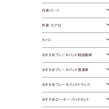
内装パーツ
トヨタ
外装・エアロ
ホンダ
トヨタ
ライト
スズキ
ホンダ
トヨタ
おすすめブレーキパッド軽自動車
日産
スズキ
スズキ
トヨタ
おすすめブレーキパッド普通車
いすゞ
日産
日産
ホンダ
トヨタ
おすすめブレーキパッドトラック
ダイハツ
いすゞ
いすゞ
スズキ
ホンダ
トヨタ
おすすめローター・パッドセット