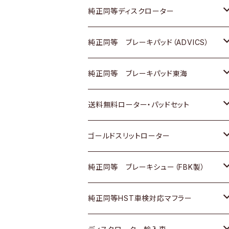
マツダ
ダイハツ
ダイハツ
日産
スズキ
日産
トヨタ
純正同等ディスクローター
三菱
マツダ
三菱
ダイハツ
日産
いすゞ
ホンダ
トヨタ
純正同等 ブレーキパッド（ADVICS）
スバル
三菱
日野
マツダ
いすゞ
ダイハツ
スズキ
ホンダ
トヨタ
純正同等 ブレーキパッド東海
日野
日野
三菱ふそう
三菱
ダイハツ
マツダ
日産
スズキ
ホンダ
トヨタ
送料無料ローター・パッドセット
三菱ふそう
三菱ふそう
その他
スバル
マツダ
三菱
ダイハツ
日産
スズキ
ホンダ
トヨタ
ゴールドスリットローター
ＢＭＷ
三菱
マツダ
いすゞ
日産
日産
ホンダ
トヨタ
純正同等 ブレーキシュー（FBK製）
スバル
三菱
ダイハツ
ダイハツ
いすゞ
スズキ
ホンダ
ホンダ
純正同等HST車検対応マフラー
スバル
マツダ
マツダ
ダイハツ
日産
スズキ
スズキ
トヨタ