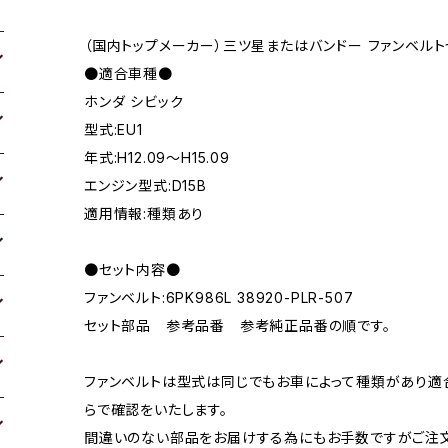
（国内トップメーカー）三ツ星またはバンドー ファンベルト
●適合車種●
ホンダ シビック
型式:EU1
年式:H12.09～H15.09
エンジン型式:D15B
適用情報:種類あり
●セット内容●
ファンベルト:6PK986L 38920-PLR-507
セット部品 参考品番 参考純正品番の順です。
ファンベルトは型式は同じでもお車によって種類があり適
らで確認をいたします。
間違いのない部品をお届けする為にもお手数ですがご注