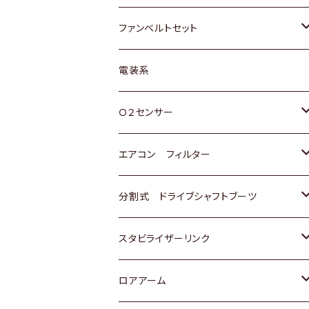
スバル
マツダ
マツダ
ダイハツ
スズキ
トヨタ
ファンベルトセット
日野
三菱
マツダ
日産
スズキ
トヨタ
電装系
スバル
三菱
ダイハツ
ダイハツ
ホンダ
Ｏ２センサー
スバル
マツダ
三菱
スズキ
トヨタ
エアコン フィルター
三菱
スバル
日産
ホンダ
トヨタ
分割式 ドライブシャフトブーツ
スバル
いすゞ
スズキ
ホンダ
トヨタ
スタビライザーリンク
ダイハツ
日産
スズキ
ホンダ
トヨタ
ロアアーム