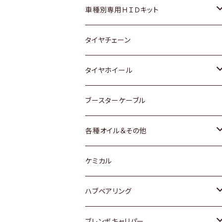
マツダ
ダイハツ
日産
スズキ
ホンダ
ホンダ
車種別専用ＨＩＤキット
三菱
マツダ
いすゞ
日産
スズキ
スズキ
トヨタ
タイヤチェーン
マツダ
スバル
三菱
ダイハツ
ダイハツ
日産
日産
タイヤホイール
レクサス
スバル
マツダ
スバル
ダイハツ
ダイハツ
トヨタ
ブースターケーブル
三菱
マツダ
マツダ
ホンダ
各種オイル＆その他
スバル
スバル
スズキ
ディーデル洗浄添加剤
ケミカル
日産
ハブベアリング
ダイハツ
トヨタ
ブレンボキャリパー