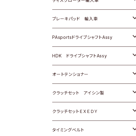
ディスクローター輸入車
三菱
三菱
マツダ
ダイハツ
日産
日産
ホンダ
ＡＵＤＩ
ブレーキパッド 輸入車
スバル
スバル
三菱
マツダ
ダイハツ
ダイハツ
スズキ
ＢＥＮＺ
ＢＥＮＺ
PAsportsドライブシャフトAssy
ＢＥＮＺ
スバル
三菱
マツダ
マツダ
日産
ＢＭＷ
ＢＭＷ
トヨタ
HDK ドライブシャフトAssy
スバル
三菱
三菱
いすゞ
GOLF
ＷＡＧＥＮ
ホンダ
スズキ
オートテンショナー
スバル
スバル
ダイハツ
ＷＡＧＥＮ
ＶＯＬＶＯ
スズキ
ダイハツ
トヨタ
クラッチセット アイシン製
マツダ
アストロ（シボレー）
日産
日産
ホンダ
クラッチセットＥＸＥＤＹ
三菱
クライスラー
ダイハツ
ホンダ
スズキ
ホンダ
タイミングベルト