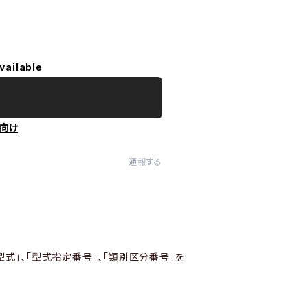
vailable
向け
通報する
型式」、「型式指定番号」、「類別区分番号」を