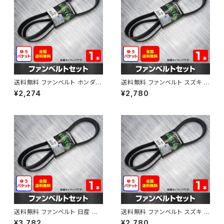
送料無料 ファンベルト ホンダ フ
送料無料 ファンベルト スズキ ス
ィット 型式GE6 H19.10～H25.
ペーシア 型式MK32S H25.03
¥2,274
¥2,780
09 （国内トップメーカー） 1本 H
～H30.02 （国内トップメーカ
AB-0003
ー） 1本 HAB-0004
送料無料 ファンベルト 日産 キ
送料無料 ファンベルト スズキ ワ
ューブ 型式Z12 H20.11～H24.
ゴンR 型式MH34S H24.09～
¥3,782
¥2,780