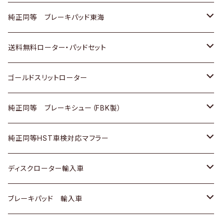
スバル
三菱
日野
マツダ
いすゞ
ダイハツ
スズキ
ホンダ
トヨタ
純正同等 ブレーキパッド東海
日野
日野
三菱ふそう
三菱
ダイハツ
マツダ
日産
スズキ
ホンダ
トヨタ
送料無料ローター・パッドセット
三菱ふそう
三菱ふそう
その他
スバル
マツダ
三菱
ダイハツ
日産
スズキ
ホンダ
トヨタ
ゴールドスリットローター
ＢＭＷ
三菱
マツダ
いすゞ
日産
日産
ホンダ
トヨタ
純正同等 ブレーキシュー（FBK製）
スバル
三菱
ダイハツ
ダイハツ
いすゞ
スズキ
ホンダ
ホンダ
純正同等HST車検対応マフラー
スバル
マツダ
マツダ
ダイハツ
日産
スズキ
スズキ
トヨタ
ディスクローター輸入車
三菱
三菱
マツダ
ダイハツ
日産
日産
ホンダ
ＡＵＤＩ
ブレーキパッド 輸入車