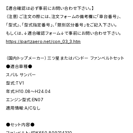
【適合確認は必ず事前にお問い合わせ下さい。】
（注意）ご注文の際には、注文フォームの備考欄に「車台番号」、
「型式」、「型式指定番号」、「類別区分番号」をご記入下さい。
もしくは、↓適合確認フォーム↓で事前にお問い合わせ下さい。
https://partzaero.net/con_03_3.htm
（国内トップメーカー）三ツ星またはバンドー ファンベルトセット
●適合車種●
スバル サンバー
型式:TV1
年式:H10.08～H24.04
エンジン型式:EN07
適用情報:A/Cなし
●セット内容●
ファンベルト:4PK650 809214310