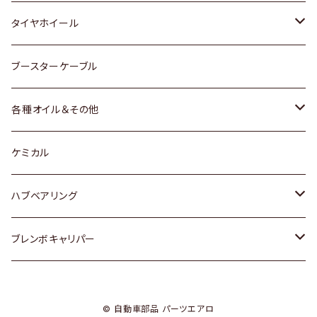
マツダ
スバル
三菱
ダイハツ
ダイハツ
日産
日産
タイヤホイール
レクサス
スバル
マツダ
スバル
ダイハツ
ダイハツ
トヨタ
ブースターケーブル
三菱
マツダ
マツダ
ホンダ
各種オイル＆その他
スバル
スバル
スズキ
ディーデル洗浄添加剤
ケミカル
日産
ハブベアリング
ダイハツ
トヨタ
ブレンボキャリパー
ホンダ
ホンダ
© 自動車部品 パーツエアロ