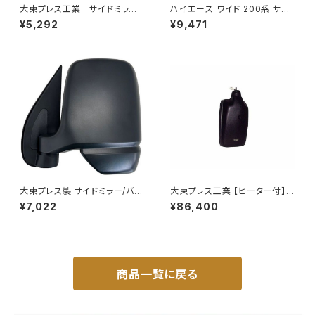
大東プレス工業 サイドミラー/
ハイエース ワイド 200系 サン
バックミラーH400 小判 DI-
シェード キャンピング 4層構造
¥5,292
¥9,471
8 DI-8
車中泊 遮光 断熱 暑さ対策 盗
難防止 目隠し 日よけ 10枚 JP-
TYD-HIACE-W-10P
大東プレス製 サイドミラー/バッ
大東プレス工業 【ヒーター付】ハ
クミラー左 (助手席側) アクティ
イウェイリモコンミラー DI-722
¥7,022
¥86,400
トラック HA6 HA7 DI-650
1CXE
商品一覧に戻る