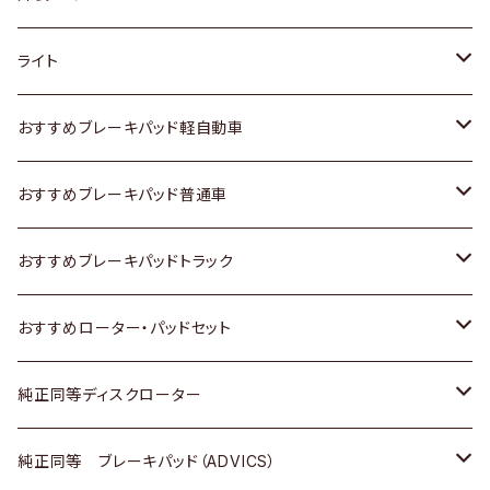
ホンダ
トヨタ
ライト
スズキ
ホンダ
トヨタ
おすすめブレーキパッド軽自動車
日産
スズキ
スズキ
トヨタ
おすすめブレーキパッド普通車
いすゞ
日産
日産
ホンダ
トヨタ
おすすめブレーキパッドトラック
ダイハツ
いすゞ
いすゞ
スズキ
ホンダ
トヨタ
おすすめローター・パッドセット
マツダ
ダイハツ
ダイハツ
日産
スズキ
日産
トヨタ
純正同等ディスクローター
三菱
マツダ
三菱
ダイハツ
日産
いすゞ
ホンダ
トヨタ
純正同等 ブレーキパッド（ADVICS）