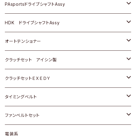
スバル
スバル
三菱
マツダ
ダイハツ
ダイハツ
スズキ
ＢＥＮＺ
ＢＥＮＺ
PAsportsドライブシャフトAssy
ＢＥＮＺ
スバル
三菱
マツダ
マツダ
日産
ＢＭＷ
ＢＭＷ
トヨタ
HDK ドライブシャフトAssy
スバル
三菱
三菱
いすゞ
GOLF
ＷＡＧＥＮ
ホンダ
スズキ
オートテンショナー
スバル
スバル
ダイハツ
ＷＡＧＥＮ
ＶＯＬＶＯ
スズキ
ダイハツ
トヨタ
クラッチセット アイシン製
マツダ
アストロ（シボレー）
日産
日産
ホンダ
クラッチセットＥＸＥＤＹ
三菱
クライスラー
ダイハツ
ホンダ
スズキ
ホンダ
タイミングベルト
スバル
マツダ
マツダ
ダイハツ
スズキ
トヨタ
ファンベルトセット
日野
三菱
マツダ
日産
スズキ
トヨタ
電装系