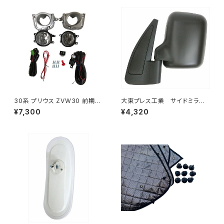
30系 プリウス ZVW30 前期
大東プレス工業 サイドミラー/
純正 タイプ フォグランプ ユニッ
バックミラースバル サンバー
¥7,300
¥4,320
ト バルブ 配線 スイッチ H11 左
左 99年～ DI-641
右セット AP-PZF-30