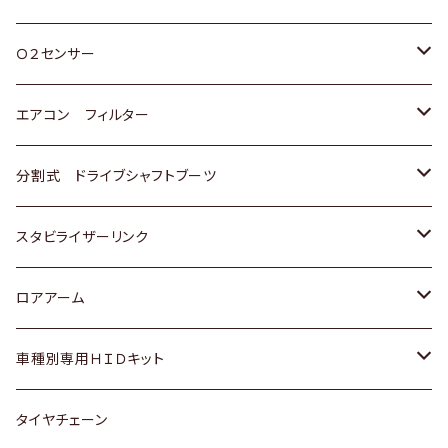
スバル
三菱
ダイハツ
ダイハツ
ホンダ
Ｏ２センサー
スバル
マツダ
三菱
スズキ
トヨタ
エアコン フィルター
三菱
スバル
日産
ホンダ
トヨタ
分割式 ドライブシャフトブーツ
スバル
いすゞ
スズキ
ホンダ
トヨタ
スタビライザーリンク
ダイハツ
日産
スズキ
ホンダ
トヨタ
ロアアーム
マツダ
ダイハツ
日産
スズキ
ホンダ
ホンダ
車種別専用ＨＩＤキット
三菱
マツダ
いすゞ
日産
スズキ
スズキ
トヨタ
タイヤチェーン