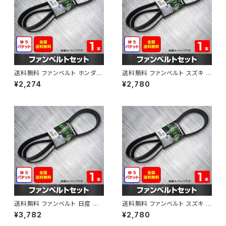
送料無料 ファンベルト ホンダ フ
送料無料 ファンベルト スズキ ス
ィット 型式GE6 H19.10～H25.
ペーシア 型式MK32S H25.03
¥2,274
¥2,780
09 （国内トップメーカー） 1本 H
～H30.02 （国内トップメーカ
AB-0003
ー） 1本 HAB-0004
送料無料 ファンベルト 日産 キ
送料無料 ファンベルト スズキ ワ
ューブ 型式Z12 H20.11～H24.
ゴンR 型式MH34S H24.09～
¥3,782
¥2,780
10 （国内トップメーカー） 1本 H
H29.02 （国内トップメーカー）