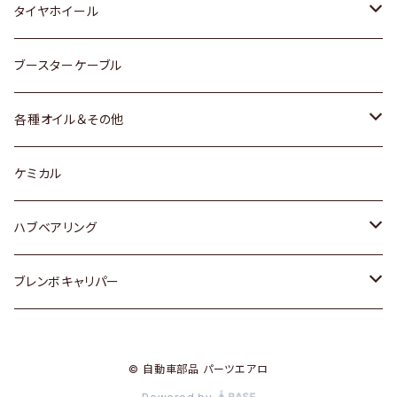
マツダ
スバル
三菱
ダイハツ
ダイハツ
日産
日産
タイヤホイール
レクサス
スバル
マツダ
スバル
ダイハツ
ダイハツ
トヨタ
ブースターケーブル
三菱
マツダ
マツダ
ホンダ
各種オイル＆その他
スバル
スバル
スズキ
ディーデル洗浄添加剤
ケミカル
日産
ハブベアリング
ダイハツ
トヨタ
ブレンボキャリパー
ホンダ
ホンダ
© 自動車部品 パーツエアロ
スズキ
日産