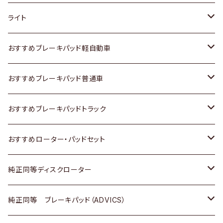
ホンダ
トヨタ
ライト
スズキ
ホンダ
トヨタ
おすすめブレーキパッド軽自動車
日産
スズキ
スズキ
トヨタ
おすすめブレーキパッド普通車
いすゞ
日産
日産
ホンダ
トヨタ
おすすめブレーキパッドトラック
ダイハツ
いすゞ
いすゞ
スズキ
ホンダ
トヨタ
おすすめローター・パッドセット
マツダ
ダイハツ
ダイハツ
日産
スズキ
日産
トヨタ
純正同等ディスクローター
三菱
マツダ
三菱
ダイハツ
日産
いすゞ
ホンダ
トヨタ
純正同等 ブレーキパッド（ADVICS）