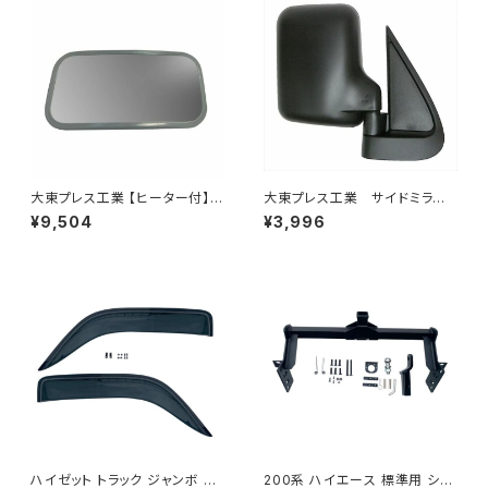
大東プレス工業 【ヒーター付】サ
大東プレス工業 サイドミラー/
イドミラー/バックミラーJ08 DI
バックミラー ダイハツ ハイ
¥9,504
¥3,996
-7Z
ゼット トラック 右 99年～
DI-638
ハイゼット トラック ジャンボ S5
200系 ハイエース 標準用 シャ