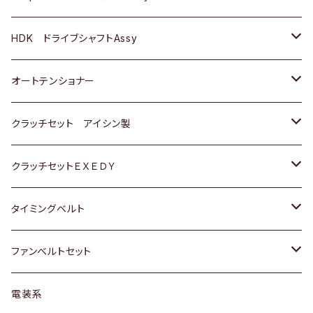
ＢＥＮＺ
スバル
三菱
マツダ
マツダ
日産
ＢＭＷ
ＢＭＷ
トヨタ
HDK ドライブシャフトAssy
スバル
三菱
三菱
いすゞ
GOLF
ＷＡＧＥＮ
ホンダ
スズキ
オートテンショナー
スバル
スバル
ダイハツ
ＷＡＧＥＮ
ＶＯＬＶＯ
スズキ
ダイハツ
トヨタ
クラッチセット アイシン製
マツダ
アストロ（シボレー）
日産
日産
ホンダ
クラッチセットＥＸＥＤＹ
三菱
クライスラー
ダイハツ
ホンダ
スズキ
ホンダ
タイミングベルト
スバル
マツダ
マツダ
ダイハツ
スズキ
トヨタ
ファンベルトセット
日野
三菱
マツダ
日産
スズキ
トヨタ
電装系