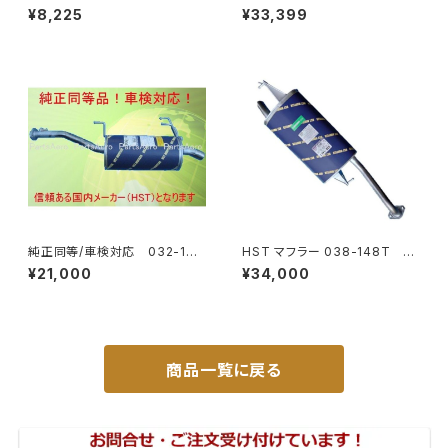
00P S510P S500 S510 系 ワ
ックル 付き ヒッチ メンバー ボ
¥8,225
¥33,399
イド ドアバイザー止め具付ピク
ールマウント ヒッチマウント トレ
シス サンバー サイド サンバイザ
ーラー 牽引 SP 1000kg S-GL
ー JP-YD-HIJET
DX JP-SY-FB04
純正同等/車検対応 032-132
HST マフラー 038-148T プ
タウンエース ライトエース トラ
レミオ ZRT261 トヨタ 本体オ
¥21,000
¥34,000
ック
ールステンレス 車検対応 純正
同等
商品一覧に戻る