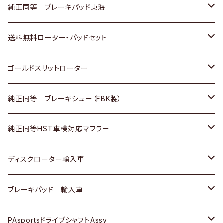
スバル
三菱
日野
マツダ
いすゞ
ダイハツ
スズキ
ホンダ
トヨタ
純正同等 ブレーキパッド東海
日野
日野
三菱ふそう
三菱
ダイハツ
マツダ
日産
スズキ
ホンダ
トヨタ
送料無料ローター・パッドセット
三菱ふそう
三菱ふそう
その他
スバル
マツダ
三菱
ダイハツ
日産
スズキ
ホンダ
トヨタ
ゴールドスリットローター
ＢＭＷ
三菱
マツダ
いすゞ
日産
日産
ホンダ
トヨタ
純正同等 ブレーキシュー（FBK製）
スバル
三菱
ダイハツ
ダイハツ
いすゞ
スズキ
ホンダ
ホンダ
純正同等HST車検対応マフラー
スバル
マツダ
マツダ
ダイハツ
日産
スズキ
スズキ
トヨタ
ディスクローター輸入車
三菱
三菱
マツダ
ダイハツ
日産
日産
ホンダ
ＡＵＤＩ
ブレーキパッド 輸入車
スバル
スバル
三菱
マツダ
ダイハツ
ダイハツ
スズキ
ＢＥＮＺ
ＢＥＮＺ
PAsportsドライブシャフトAssy