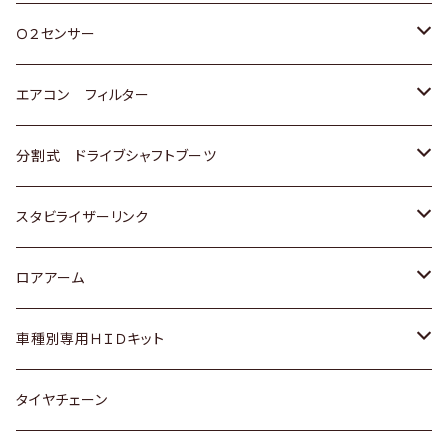
スバル
三菱
ダイハツ
ダイハツ
ホンダ
Ｏ２センサー
スバル
マツダ
三菱
スズキ
トヨタ
エアコン フィルター
三菱
スバル
日産
ホンダ
トヨタ
分割式 ドライブシャフトブーツ
スバル
いすゞ
スズキ
ホンダ
トヨタ
スタビライザーリンク
ダイハツ
日産
スズキ
ホンダ
トヨタ
ロアアーム
マツダ
ダイハツ
日産
スズキ
ホンダ
ホンダ
車種別専用ＨＩＤキット
三菱
マツダ
いすゞ
日産
スズキ
スズキ
トヨタ
タイヤチェーン