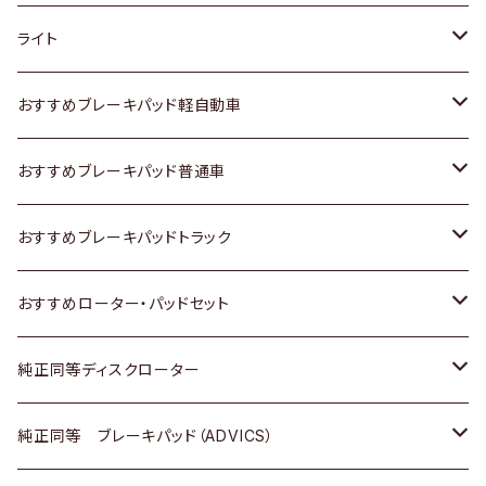
ホンダ
トヨタ
ライト
スズキ
ホンダ
トヨタ
おすすめブレーキパッド軽自動車
日産
スズキ
スズキ
トヨタ
おすすめブレーキパッド普通車
いすゞ
日産
日産
ホンダ
トヨタ
おすすめブレーキパッドトラック
ダイハツ
いすゞ
いすゞ
スズキ
ホンダ
トヨタ
おすすめローター・パッドセット
マツダ
ダイハツ
ダイハツ
日産
スズキ
日産
トヨタ
純正同等ディスクローター
三菱
マツダ
三菱
ダイハツ
日産
いすゞ
ホンダ
トヨタ
純正同等 ブレーキパッド（ADVICS）