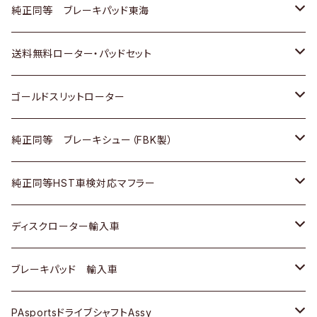
スバル
三菱
日野
マツダ
いすゞ
ダイハツ
スズキ
ホンダ
トヨタ
純正同等 ブレーキパッド東海
日野
日野
三菱ふそう
三菱
ダイハツ
マツダ
日産
スズキ
ホンダ
トヨタ
送料無料ローター・パッドセット
三菱ふそう
三菱ふそう
その他
スバル
マツダ
三菱
ダイハツ
日産
スズキ
ホンダ
トヨタ
ゴールドスリットローター
ＢＭＷ
三菱
マツダ
いすゞ
日産
日産
ホンダ
トヨタ
純正同等 ブレーキシュー（FBK製）
スバル
三菱
ダイハツ
ダイハツ
いすゞ
スズキ
ホンダ
ホンダ
純正同等HST車検対応マフラー
スバル
マツダ
マツダ
ダイハツ
日産
スズキ
スズキ
トヨタ
ディスクローター輸入車
三菱
三菱
マツダ
ダイハツ
日産
日産
ホンダ
ＡＵＤＩ
ブレーキパッド 輸入車
スバル
スバル
三菱
マツダ
ダイハツ
ダイハツ
スズキ
ＢＥＮＺ
ＢＥＮＺ
PAsportsドライブシャフトAssy