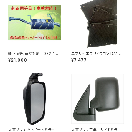
純正同等/車検対応 032-132
エブリィ エブリィワゴン DA17V
タウンエース ライトエース トラ
DA17W サンシェード エブリー
¥21,000
¥7,477
ック
マルチサンシェード 車種専用 8
枚set カーテン 遮光 車中泊 JP
-TYD-DA17
大東プレス ハイウェイミラー R1
大東プレス工業 サイドミラー/