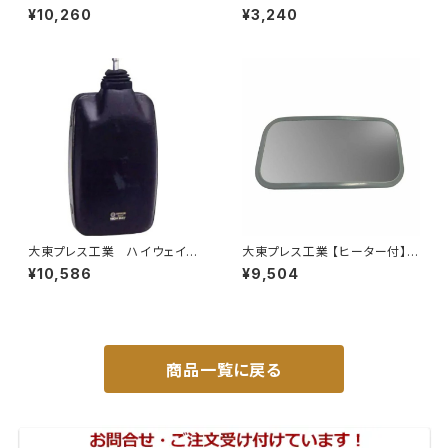
000 326×206 DI-5101AXY
バックミラー ダイハツ ハイ
¥10,260
¥3,240
ゼット トラック 左 99年～
DI-639
大東プレス工業 ハイウェイミ
大東プレス工業 【ヒーター付】サ
ラー 800Rヒーター無 トラッ
イドミラー/バックミラーJ08 DI
¥10,586
¥9,504
ク用 トラック DI-6021AXY
-7Z
商品一覧に戻る