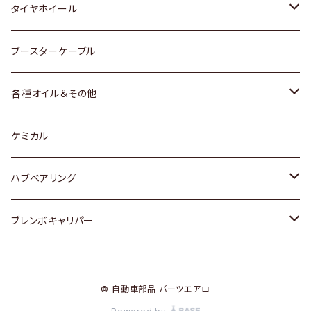
マツダ
スバル
三菱
ダイハツ
ダイハツ
日産
日産
タイヤホイール
レクサス
スバル
マツダ
スバル
ダイハツ
ダイハツ
トヨタ
ブースターケーブル
三菱
マツダ
マツダ
ホンダ
各種オイル＆その他
スバル
スバル
スズキ
ディーデル洗浄添加剤
ケミカル
日産
ハブベアリング
ダイハツ
トヨタ
ブレンボキャリパー
ホンダ
ホンダ
© 自動車部品 パーツエアロ
スズキ
日産