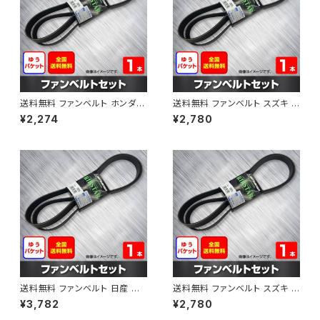
送料無料 ファンベルト ホンダ フ
送料無料 ファンベルト スズキ ス
ィット 型式GE6 H19.10～H25.
ペーシア 型式MK32S H25.03
¥2,274
¥2,780
09 （国内トップメーカー） 1本 H
～H30.02 （国内トップメーカ
AB-0003
ー） 1本 HAB-0004
送料無料 ファンベルト 日産 キ
送料無料 ファンベルト スズキ ワ
ューブ 型式Z12 H20.11～H24.
ゴンR 型式MH34S H24.09～
¥3,782
¥2,780
10 （国内トップメーカー） 1本 H
H29.02 （国内トップメーカー）