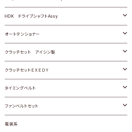
ＢＥＮＺ
スバル
三菱
マツダ
マツダ
日産
ＢＭＷ
ＢＭＷ
トヨタ
HDK ドライブシャフトAssy
スバル
三菱
三菱
いすゞ
GOLF
ＷＡＧＥＮ
ホンダ
スズキ
オートテンショナー
スバル
スバル
ダイハツ
ＷＡＧＥＮ
ＶＯＬＶＯ
スズキ
ダイハツ
トヨタ
クラッチセット アイシン製
マツダ
アストロ（シボレー）
日産
日産
ホンダ
クラッチセットＥＸＥＤＹ
三菱
クライスラー
ダイハツ
ホンダ
スズキ
ホンダ
タイミングベルト
スバル
マツダ
マツダ
ダイハツ
スズキ
トヨタ
ファンベルトセット
日野
三菱
マツダ
日産
スズキ
トヨタ
電装系