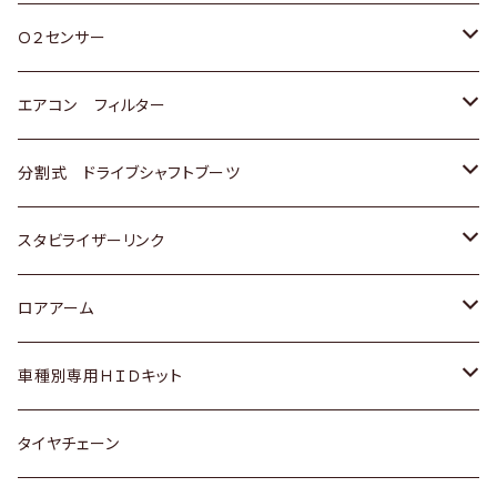
スバル
三菱
ダイハツ
ダイハツ
ホンダ
Ｏ２センサー
スバル
マツダ
三菱
スズキ
トヨタ
エアコン フィルター
三菱
スバル
日産
ホンダ
トヨタ
分割式 ドライブシャフトブーツ
スバル
いすゞ
スズキ
ホンダ
トヨタ
スタビライザーリンク
ダイハツ
日産
スズキ
ホンダ
トヨタ
ロアアーム
マツダ
ダイハツ
日産
スズキ
ホンダ
ホンダ
車種別専用ＨＩＤキット
三菱
マツダ
いすゞ
日産
スズキ
スズキ
トヨタ
タイヤチェーン