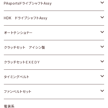
スバル
スバル
三菱
マツダ
ダイハツ
ダイハツ
スズキ
ＢＥＮＺ
ＢＥＮＺ
PAsportsドライブシャフトAssy
ＢＥＮＺ
スバル
三菱
マツダ
マツダ
日産
ＢＭＷ
ＢＭＷ
トヨタ
HDK ドライブシャフトAssy
スバル
三菱
三菱
いすゞ
GOLF
ＷＡＧＥＮ
ホンダ
スズキ
オートテンショナー
スバル
スバル
ダイハツ
ＷＡＧＥＮ
ＶＯＬＶＯ
スズキ
ダイハツ
トヨタ
クラッチセット アイシン製
マツダ
アストロ（シボレー）
日産
日産
ホンダ
クラッチセットＥＸＥＤＹ
三菱
クライスラー
ダイハツ
ホンダ
スズキ
ホンダ
タイミングベルト
スバル
マツダ
マツダ
ダイハツ
スズキ
トヨタ
ファンベルトセット
日野
三菱
マツダ
日産
スズキ
トヨタ
電装系