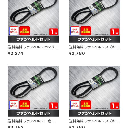
送料無料 ファンベルト ホンダ フ
送料無料 ファンベルト スズキ ス
ィット 型式GE6 H19.10～H25.
ペーシア 型式MK32S H25.03
¥2,274
¥2,780
09 （国内トップメーカー） 1本 H
～H30.02 （国内トップメーカ
AB-0003
ー） 1本 HAB-0004
送料無料 ファンベルト 日産 キ
送料無料 ファンベルト スズキ ワ
ューブ 型式Z12 H20.11～H24.
ゴンR 型式MH34S H24.09～
¥3,782
¥2,780