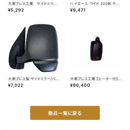
大東プレス工業 サイドミラー/
ハイエース ワイド 200系 サン
バックミラーH400 小判 DI-
シェード キャンピング 4層構造
¥5,292
¥9,471
8 DI-8
車中泊 遮光 断熱 暑さ対策 盗
難防止 目隠し 日よけ 10枚 JP-
TYD-HIACE-W-10P
大東プレス製 サイドミラー/バッ
大東プレス工業 【ヒーター付】ハ
クミラー左 (助手席側) アクティ
イウェイリモコンミラー DI-722
¥7,022
¥86,400
トラック HA6 HA7 DI-650
1CXE
商品一覧に戻る