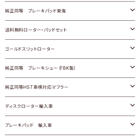
スバル
三菱
日野
マツダ
いすゞ
ダイハツ
スズキ
ホンダ
トヨタ
純正同等 ブレーキパッド東海
日野
日野
三菱ふそう
三菱
ダイハツ
マツダ
日産
スズキ
ホンダ
トヨタ
送料無料ローター・パッドセット
三菱ふそう
三菱ふそう
その他
スバル
マツダ
三菱
ダイハツ
日産
スズキ
ホンダ
トヨタ
ゴールドスリットローター
ＢＭＷ
三菱
マツダ
いすゞ
日産
日産
ホンダ
トヨタ
純正同等 ブレーキシュー（FBK製）
スバル
三菱
ダイハツ
ダイハツ
いすゞ
スズキ
ホンダ
ホンダ
純正同等HST車検対応マフラー
スバル
マツダ
マツダ
ダイハツ
日産
スズキ
スズキ
トヨタ
ディスクローター輸入車
三菱
三菱
マツダ
ダイハツ
日産
日産
ホンダ
ＡＵＤＩ
ブレーキパッド 輸入車