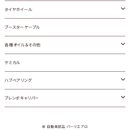
マツダ
スバル
三菱
ダイハツ
ダイハツ
日産
日産
タイヤホイール
レクサス
スバル
マツダ
スバル
ダイハツ
ダイハツ
トヨタ
ブースターケーブル
三菱
マツダ
マツダ
ホンダ
各種オイル＆その他
スバル
スバル
スズキ
ディーデル洗浄添加剤
ケミカル
日産
ハブベアリング
ダイハツ
トヨタ
ブレンボキャリパー
ホンダ
ホンダ
© 自動車部品 パーツエアロ