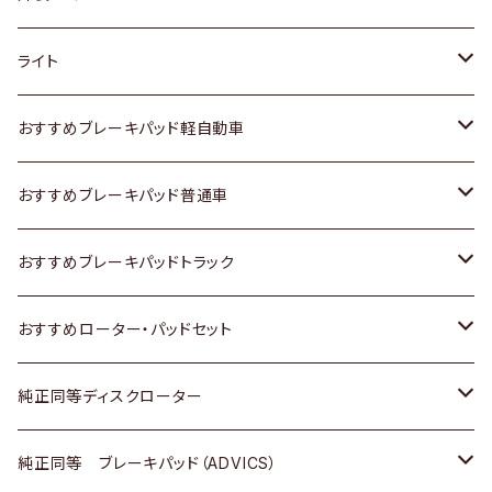
ホンダ
トヨタ
ライト
スズキ
ホンダ
トヨタ
おすすめブレーキパッド軽自動車
日産
スズキ
スズキ
トヨタ
おすすめブレーキパッド普通車
いすゞ
日産
日産
ホンダ
トヨタ
おすすめブレーキパッドトラック
ダイハツ
いすゞ
いすゞ
スズキ
ホンダ
トヨタ
おすすめローター・パッドセット
マツダ
ダイハツ
ダイハツ
日産
スズキ
日産
トヨタ
純正同等ディスクローター
三菱
マツダ
三菱
ダイハツ
日産
いすゞ
ホンダ
トヨタ
純正同等 ブレーキパッド（ADVICS）