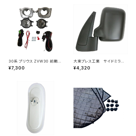
30系 プリウス ZVW30 前期
大東プレス工業 サイドミラー/
純正 タイプ フォグランプ ユニッ
バックミラースバル サンバー
¥7,300
¥4,320
ト バルブ 配線 スイッチ H11 左
左 99年～ DI-641
右セット AP-PZF-30