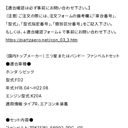
【適合確認は必ず事前にお問い合わせ下さい。】
（注意）ご注文の際には、注文フォームの備考欄に「車台番号」、
「型式」、「型式指定番号」、「類別区分番号」をご記入下さい。
もしくは、↓適合確認フォーム↓で事前にお問い合わせ下さい。
https://partzaero.net/con_03_3.htm
（国内トップメーカー）三ツ星またはバンドー ファンベルトセット
●適合車種●
ホンダ シビック
型式:FD2
年式:H18.04～H22.08
エンジン型式:K20A
適用情報:タイプR、エアコン未装着
●セット内容●
ファンベルト:7PK1325L 56992-RRC-J01