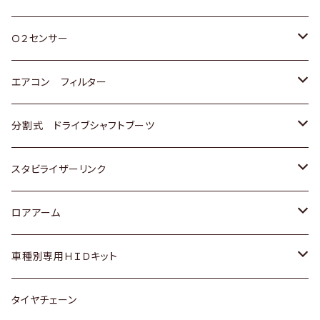
スバル
三菱
ダイハツ
ダイハツ
ホンダ
Ｏ２センサー
スバル
マツダ
三菱
スズキ
トヨタ
エアコン フィルター
三菱
スバル
日産
ホンダ
トヨタ
分割式 ドライブシャフトブーツ
スバル
いすゞ
スズキ
ホンダ
トヨタ
スタビライザーリンク
ダイハツ
日産
スズキ
ホンダ
トヨタ
ロアアーム
マツダ
ダイハツ
日産
スズキ
ホンダ
ホンダ
車種別専用ＨＩＤキット
三菱
マツダ
いすゞ
日産
スズキ
スズキ
トヨタ
タイヤチェーン